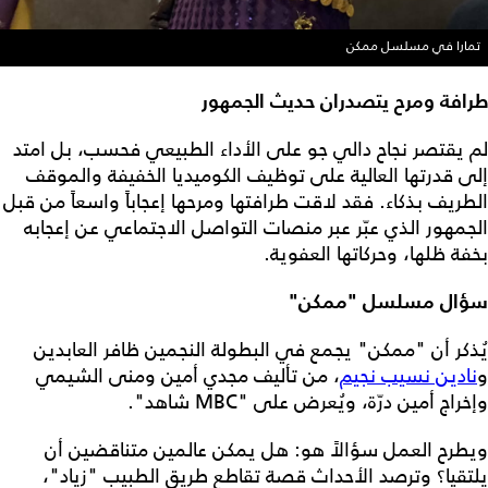
تمارا في مسلسل ممكن
طرافة ومرح يتصدران حديث الجمهور
لم يقتصر نجاح دالي جو على الأداء الطبيعي فحسب، بل امتد
إلى قدرتها العالية على توظيف الكوميديا الخفيفة والموقف
الطريف بذكاء. فقد لاقت طرافتها ومرحها إعجاباً واسعاً من قبل
الجمهور الذي عبّر عبر منصات التواصل الاجتماعي عن إعجابه
بخفة ظلها، وحركاتها العفوية.
سؤال مسلسل "ممكن"
يُذكر أن "ممكن" يجمع في البطولة النجمين ظافر العابدين
و
نادين نسيب نجيم
، من تأليف مجدي أمين ومنى الشيمي
وإخراج أمين درّة، ويُعرض على "MBC شاهد".
ويطرح العمل سؤالاً هو: هل يمكن عالمين متناقضين أن
يلتقيا؟ وترصد الأحداث قصة تقاطع طريق الطبيب "زياد"،