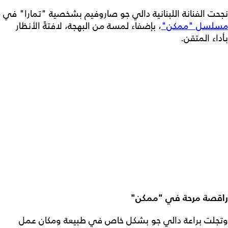
نجحت الفنانة اللبنانية دالي جو صاروفيم بشخصية "تمارا" في
مسلسل "ممكن"
، بإضفاء لمسة من البهجة، لافتةً الأنظار
بأداء المتقن.
راقصة مرحة في "ممكن"
وتجلت براعة دالي جو بشكل خاص في طبيعة ومكان عمل