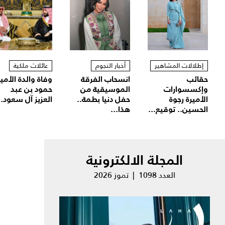
إطلالات المشاهير
أخبار النجوم
عائلات ملكية
حقائب
انسحاب الفرقة
وفاة والدة الأمير
وإكسسوارات
الموسيقية من
حمود بن عبد
الأميرة رجوة
حفل دنيا بطمة..
العزيز آل سعود..
الحسين.. توقيع...
هذا...
المجلة الالكترونية
العدد 1098 | تموز 2026