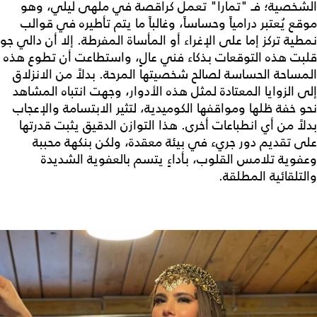
الشخصية؛ فـ "تمارا" تعمل كراقصة في ملهى ليلي، وهو
موقع يُعتبر درامياً وحساساً، وغالباً ما يتم تأطيره في قوالب
نمطية تركز إما على الإغراء أو المأساة المفرطة. إلا أن دالي جو
قلبت هذه التوقعات بذكاء فني عالٍ، واستطاعت أن تطوع هذه
المساحة الحساسة لصالح شخصيتها المرحة. بدلاً من الانزلاق
إلى الزوايا المعتادة لمثل هذه الأدوار، وجهت انتباه المشاهد
نحو خفة ظلها ومواقفها الكوميدية، لتثير الابتسامة والإعجاب
بدلاً من أي انطباعات أخرى. هذا التوازن الدقيق يثبت قدرتها
على تقديم دور جريء في بيئة معقدة، ولكن بنكهة محببة
وعفوية تلامس القلوب، بأداءٍ يتسم بالعفوية الشديدة
والتلقائية المطلقة.