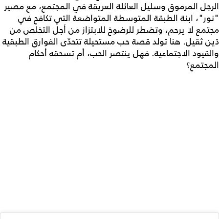
الرجل المرموق وسليل العائلة العريقة في المجتمع، مع مصير
"نور"، ابنة الطبقة المتوسطة المتواضعة التي تكافح في
مجتمع لا يرحم، وتضطر للرضوخ للابتزاز من أجل التخلص من
دَين ثقيل. هنا تولد قصة حب مستحيلة تتحدّى الفوارق الطبقية
والقيود الاجتماعية. فهل ينتصر الحب، أم تسحقه أحكام
المجتمع؟