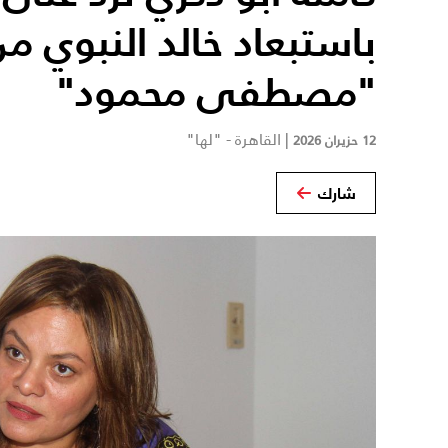
باستبعاد خالد النبوي
"مصطفى محمود"
|
القاهرة - "لها"
12 حزيران 2026
شارك