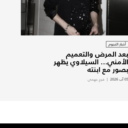
أخبار النجوم
عد المرض والتعميم
لأمني... السيلاوي يظهر
صور مع ابنته
0 آب 2026
|
فرح جهمي