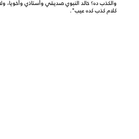
والكذب ده؟ خالد النبوي صديقي وأستاذي وأخويا، ولا ع
كلام كذب كده عيب".