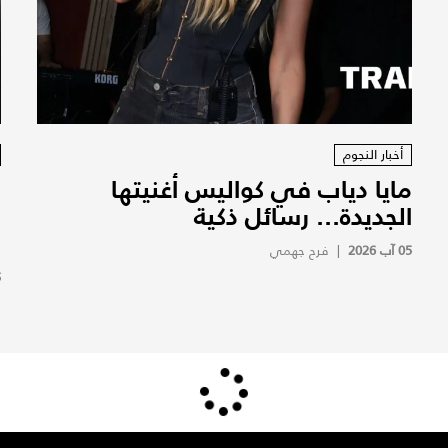
أخبار النجوم
مايا دياب في كواليس أغنيتها
ب
الجديدة... رسائل ذكية
ا
ب
05 آب 2026
|
فرح جهمي
5