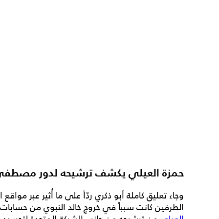
حمزة العيلي يكشف ترشيحه لدور مصطفى م
وجاء تعليق كاملة أبو ذكري ردّاً على ما أُثير عبر موا
الطرفين كانت سبباً في خروج خالد النبوي من حسابات
العيلي
عن ترشيحه من جانب الشركة المتحدة لتجسيد شخ