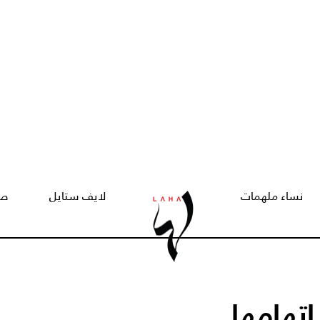
نساء ملهمات
لايف ستايل
صح
اتهامها