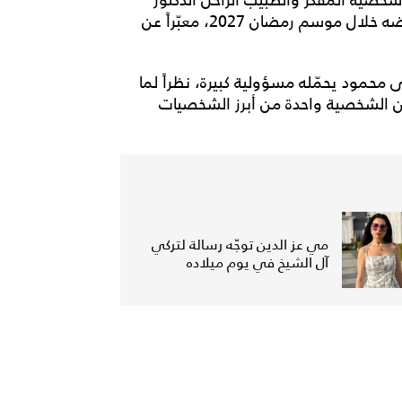
مصطفى محمود في عمل فني ضخم من المقرر عرضه خلال موسم رمضان 2027، معبّراً عن
حمود يحمّله مسؤولية كبيرة، نظراً لما
أن الشخصية واحدة من أبرز الشخصيات
مي عز الدين توجّه رسالة لتركي
آل الشيخ في يوم ميلاده