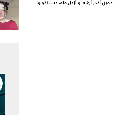
مري أقدر أزعّله أو أزعل منه، عيب تقولوا