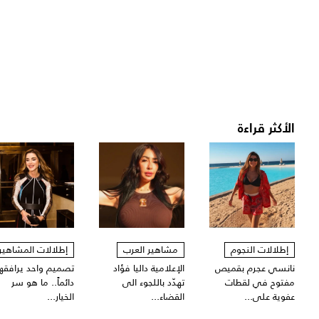
الأكثر قراءة
إطلالات النجوم
مشاهير العرب
إطلالات المشاهير
نانسي عجرم بقميص
الإعلامية داليا فؤاد
تصميم واحد يرافقها
مفتوح في لقطات
تهدّد باللجوء الى
دائماً.. ما هو سر
عفوية على...
القضاء...
الخيار...