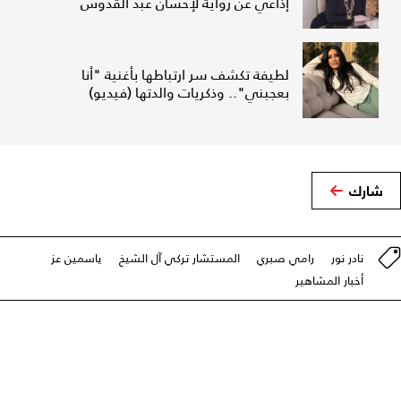
إذاعي عن رواية لإحسان عبد القدوس
لطيفة تكشف سر ارتباطها بأغنية "أنا
بعجبني".. وذكريات والدتها (فيديو)
شارك
نادر نور
رامي صبري
المستشار تركي آل الشيخ
ياسمين عز
أخبار المشاهير