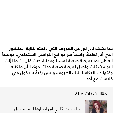
كما كشف نادر نور عن الظروف التي دفعته لكتابة المنشور
الذي أثار تفاعلاً واسعاً عبر مواقع التواصل الاجتماعي، موضحاً
أنه كان يمر بمرحلة صعبة نفسياً ومهنياً، حيث قال: "لما نزّلت
البوست كنت واصل لمرحلة صعبة جداً"، مؤكداً أن ما كتبه
وقتها جاء انعكاساً لتلك الظروف وليس رغبةً بالدخول في
خلافات مع أحد.
مقالات ذات صلة
نبيلة عبيد تعّلق على اختيارها لتقديم عمل