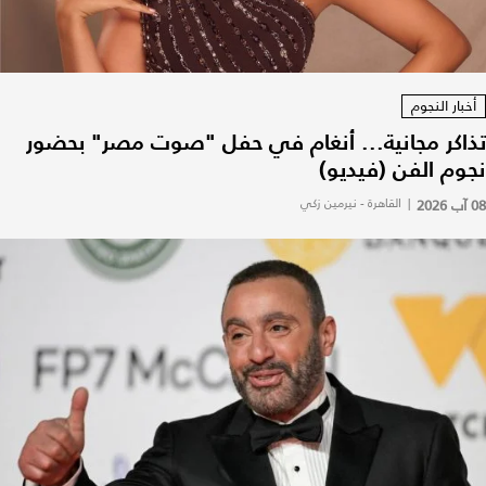
أخبار النجوم
تذاكر مجانية... أنغام في حفل "صوت مصر" بحضور
نجوم الفن (فيديو)
08 آب 2026
|
القاهرة - نيرمين زكي