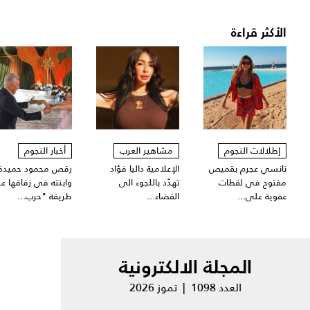
الأكثر قراءة
إطلالات النجوم
مشاهير العرب
أخبار النجوم
نانسي عجرم بقميص
الإعلامية داليا فؤاد
رقص محمود حميدة
مفتوح في لقطات
تهدّد باللجوء الى
وابنته في زفافها ع
عفوية على...
القضاء...
طريقة "حرب...
المجلة الالكترونية
العدد 1098 | تموز 2026