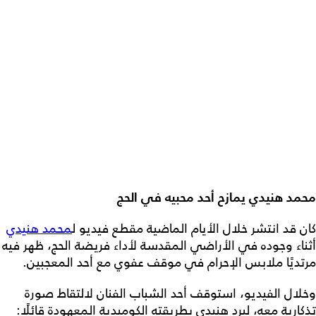
محمد هنيدي يمازح أحد محبيه في الحج
كان قد انتشر خلال الأيام الماضية مقطع فيديو ل
محمد هنيدي
أثناء وجوده في الأراضي المقدسة لأداء فريضة الحج، ظهر فيه
مرتديًا ملابس الإحرام في موقف عفوي مع أحد المعجبين.
وخلال الفيديو، استوقف أحد الشباب الفنان لالتقاط صورة
تذكارية معه، ليرد هنيدي بطريقته الكوميدية المعهودة قائلًا: