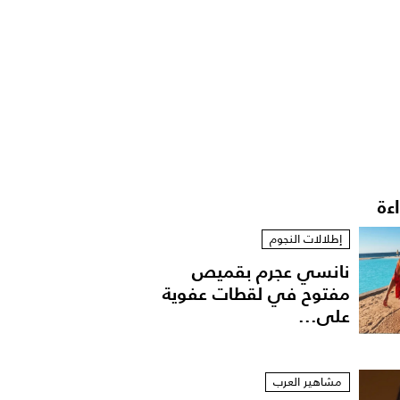
اءة
إطلالات النجوم
نانسي عجرم بقميص
مفتوح في لقطات عفوية
على...
مشاهير العرب