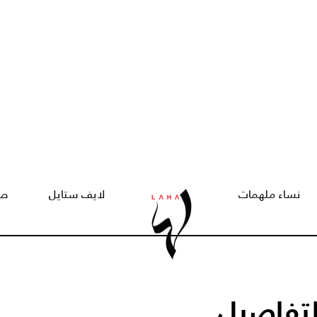
نساء ملهمات
لايف ستايل
صح
لتفاصيل