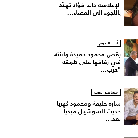
الإعلامية داليا فؤاد تهدّد
باللجوء الى القضاء...
أخبار النجوم
رقص محمود حميدة وابنته
في زفافها على طريقة
"حرب...
مشاهير العرب
سارة خليفة ومحمود كهربا
حديث السوشيال ميديا
بعد...