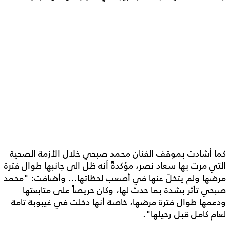
كما أشادت بموقف الفنان محمد صبحي خلال الأزمة الصحية
التي مرت بها سعاد نصر، مؤكدةً أنه ظل الى جانبها طوال فترة
مرضها ولم يتخلَّ عنها في أصعب لحظاتها... وأضافت: "محمد
صبحي تأثر بشدة بما حدث لها، وكان حريصاً على متابعتها
ودعمها طوال فترة مرضها، خاصة أنها دخلت في غيبوبة تامة
لعام كامل قبل رحيلها".