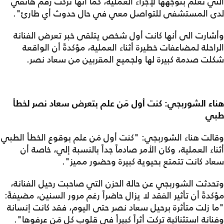
التي تعلم بتوجهها لإجراء العملية، كما أنها تركت رقم هاتفي
لدى المستشفى للتواصل معي في حال حدوث أي طارئ".
وأشارت الى أنها كانت أول شخص يتلقى خبر تعرض الفنانة
الراحلة لمضاعفات خطيرة أثناء العملية، مؤكدةً أن الواقعة
شكلت صدمة كبيرة لها ولجميع المقربين من سعاد نصر.
هناء الشوربجي: كنت أول مَن علم بتعرض سعاد نصر لخطأ
طبي
وقالت هناء الشوربجي: "كنت أول مَن علم بوقوع الخطأ الطبي
أثناء العملية، وكان الأمر صادماً جداً بالنسبة إلي، خاصة أن
سعاد كانت تتمتع بحيوية كبيرة وحضور مميز".
وتحدثت الشوربجي عن حالة الحزن التي صاحبت رحيل الفنانة،
مؤكدةً أن تأثير الفقد لا يزال حاضراً رغم مرور السنين، مضيفةً:
"ما زلت متأثرة برحيل سعاد نصر حتى اليوم، فقد كانت إنسانة
وفنانة استثنائية تركت أثراً كبيراً في قلوب كل مَن عرفوها".