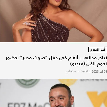
أخبار النجوم
تذاكر مجانية... أنغام في حفل "صوت مصر" بحضور
نجوم الفن (فيديو)
08 آب 2026
|
القاهرة - نيرمين زكي