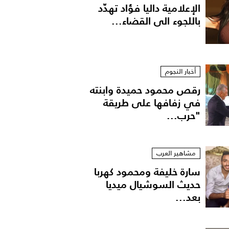
الإعلامية داليا فؤاد تهدّد
باللجوء الى القضاء...
أخبار النجوم
رقص محمود حميدة وابنته
في زفافها على طريقة
"حرب...
مشاهير العرب
سارة خليفة ومحمود كهربا
حديث السوشيال ميديا
بعد...