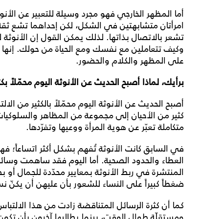
أما المظهر الخارجي فهو مجرد وسيلة للتعبير عن الأ
امرأتان متشابهتين في الشكل، لكن إحداهما تشع ثقةً و
تشعر بالاتصال بذاتها. لذلك يمكن القول إن الأنوثة 
وكيف تتعاملين مع نفسك ومع الحياة من حولك. إنها حا
على المظهر والكلام والحضور.
برأيك، لماذا أصبح الحديث عن الأنوثة اليوم محمّلاً 
أصبح الحديث عن الأنوثة اليوم محمّلاً بالكثير من الا
كثير من الأحيان إلى مجموعة من المظاهر والسلوكيات ال
متكاملة تعبّر عن هوية المرأة ووعيها وتفرّدها.
في السابق كانت الأنوثة تُفهم بشكل أكثر اتساعاً؛ 
العطاء والحدود الصحية. أما اليوم فقد ساهمت وسا
المنتشرة في ربط الأنوثة بمعايير محدّدة للجمال أو 
ضغطاً كبيراً على النساء للشعور بأن عليهن أن يكنّ ن
كما أن كثرة الرسائل المتناقضة زادت من هذا الالتبا
ومستقلّة طوال الوقت، بينما يطالبها آخرون بأن تكون 