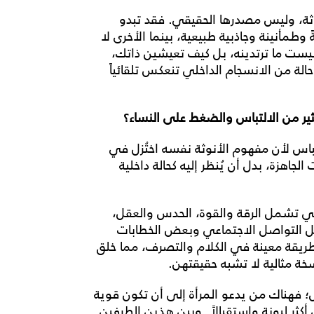
نوثة، وليس مصدرها الحقيقي. فقد تبدو
طمأنينة وجاذبية طبيعية، بينما الأخرى لا
ليست ما ترتدينه، بل كيف تعيشين ذاتك،
لة من الانسجام الداخلي تنعكس تلقائياً
بكثير من الالتباس والضغط على النساء؟
لتباس لأن مفهوم الأنوثة نفسه اختُزل في
جاهزة، بدل أن يُنظر إليه كحالة داخلية
فهي تشمل الرقة والقوة، الحدس والعقل،
ئل التواصل الاجتماعي وبعض الخطابات
بطريقة معينة في الكلام والتصرف، مما خلق
سخة مثالية لا تشبه حقيقتهن.
س؛ فهناك من يدعو المرأة إلى أن تكون قوية
أكثر ليونة واستقبالاً. وبين هذين الطرفين