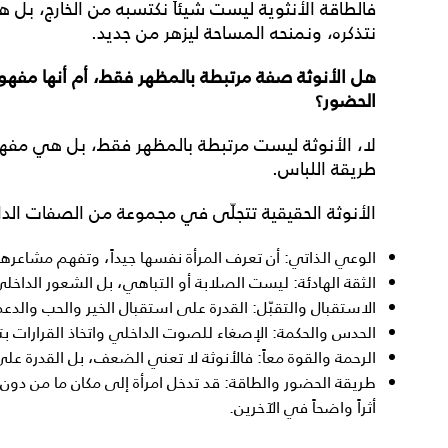
فالطاقة الأنثوية ليست شيئاً نكتسبه من الخارج، بل
نتذكره، ونمنحه المساحة ليزهر من جديد.
هل الأنوثة صفة مرتبطة بالمظهر فقط، أم أنها مف
الحضور؟
لا، الأنوثة ليست مرتبطة بالمظهر فقط، بل هي مفهو
طريقة اللباس.
الأنوثة الحقيقية تتجلّى في مجموعة من الصفات الدا
الوعي الذاتي: أن تعرف المرأة نفسها جيداً، وتفهم مشاعرها 
الثقة الهادئة: ليست الصلابة أو التباهي، بل الشعور الداخلي 
الاستقبال والتقبّل: القدرة على استقبال الخير والحب والد
الحدس والحكمة: الإصغاء للصوت الداخلي واتخاذ القرارات بت
الرحمة والقوة معاً: فالأنوثة لا تعني الضعف، بل القدرة عل
طريقة الحضور والطاقة: قد تدخل امرأة إلى مكان ما من دون أ
أثراً واضحاً في الآخرين.