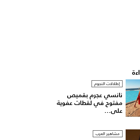
اءة
إطلالات النجوم
نانسي عجرم بقميص
مفتوح في لقطات عفوية
على...
مشاهير العرب