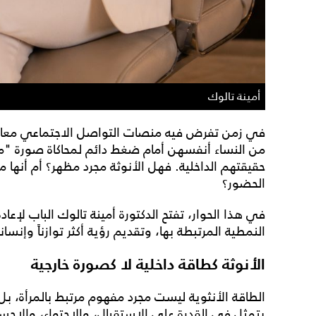
أمينة تالوك
في زمن تفرض فيه منصات التواصل الاجتماعي معايير 
من النساء أنفسهن أمام ضغط دائم لمحاكاة صورة "مث
حقيقتهم الداخلية. فهل الأنوثة مجرد مظهر؟ أم أنها 
الحضور؟
في هذا الحوار، تفتح الدكتورة أمينة تالوك الباب لإعا
النمطية المرتبطة بها، وتقديم رؤية أكثر توازناً وإنساني
الأنوثة كطاقة داخلية لا كصورة خارجية
الطاقة الأنثوية ليست مجرد مفهوم مرتبط بالمرأة، 
يتمثل في القدرة على الاستقبال، والاحتواء، والإحساس