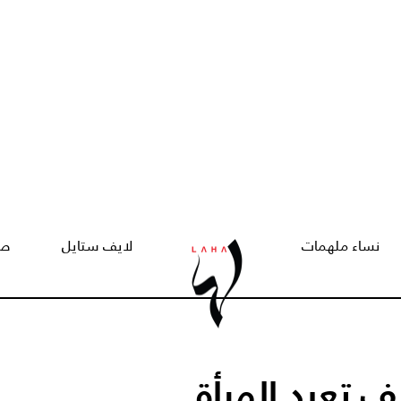
نساء ملهمات
لايف ستايل
صح
ف تعيد المرأة