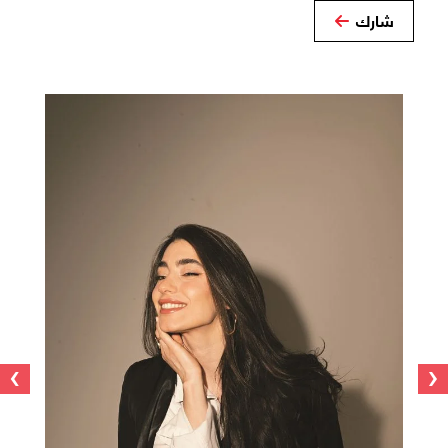
شارك
›
‹