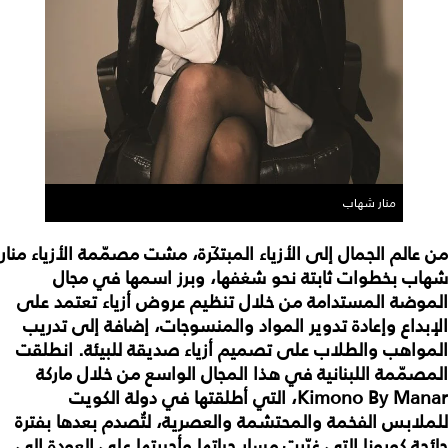
منار شهاب
من عالم الجمال إلى الأزياء المبتكَرة، مشت مصمّمة الأزياء منار
شهاب بخطوات ثابتة نحو شغفها، وبرز اسمها في مجال
الموضة المستدامة من خلال تنظيم عروض أزياء تعتمد على
الإبداع وإعادة تدوير المواد والمنسوجات، إضافة إلى تدريب
المواهب والطلاب على تصميم أزياء صديقة للبيئة. انطلقت
المصمّمة اللبنانية في هذا المجال الواسع من خلال ماركة
Kimono By Manar، التي أطلقتها في دولة الكويت
للملابس الفخمة والمحتشمة والعصرية، لتُصدم بعدها بفترة
جائحة كورونا التي غيّرت مسار حياتها وأجبرتها على العودة إلى