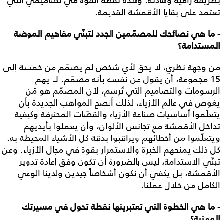
بطريقة راقية وهادئة. وهذه نقطة القوة في تصاميمي التي
تعتمد على بقايا الأقمشة القديمة.
- ما هي نصائحك للمصمّمين الجدد لتبنّي مفاهيم الموضة
المستدامة؟
من وجهة نظري، لا يحق لأي شخص لم يصمّم من خمسة إلى
15 مجموعة، أن يقول عن نفسه بأنه مصمّم. لا يهم
الرسومات والتصاميم التي تُرسم، لأن المصمّم هو مَن
يغوص في عالم الأزياء، لذلك أنصح المواهب الجديدة بأن
يتعلّموا أساسيات صناعة الأزياء والقصّات المحترفة وكيفية
تداخل الأقمشة مع تجانس الألوان، وأن يعملوا بأيديهم
ويتعلّموا من أخطائهم ويراقبوا بدقة كل الأشياء المحيطة به.
كل ذلك يمنحهم الخبرة والاستمرار بقوة في مجال الأزياء. وعن
تبنّي الاستدامة، ليس بالضرورة أن تكون وفق إعادة تدوير
الأقمشة، بل يكفي أن نكون أشخاصاً جيدين ولدينا الوعي
الكامل من خلال عملنا.
- ما هي الخطوة التي تعتبرينها نقطة تحول في مسيرتك
المهنية؟