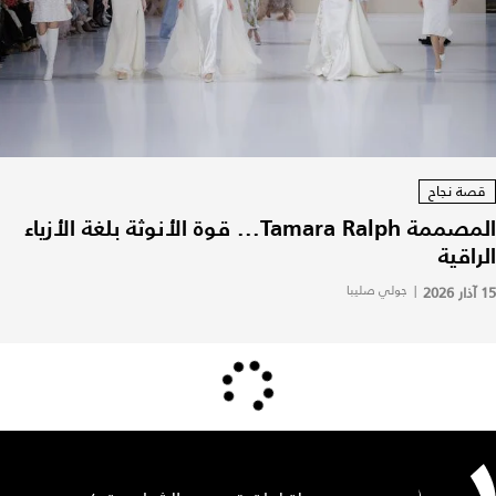
قصة نجاح
المصممة Tamara Ralph... قوة الأنوثة بلغة الأزياء
الراقية
15 آذار 2026
|
جولي صليبا