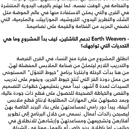
والفخامة في الوقت نفسه. كما نهتم بالحِرف اليدوية المنتشرة
في القرى والتي يمكن الاستفادة منها في عالم الموضة متل
الشك والتطريز اليدوي، الكروشيه، الموزاييك، والمكرمية، التي
تضفي المزيد من الفخامة والقيمة على تصاميمنا.
- Earth Weavers تدعم الناشئين، كيف بدأ المشروع وما هي
التحديات التي تواجهك؟
انطلق المشروع من فكرة منح النساء في القرى الفرصة
والتدريب اللازم ليتمكنّ من صناعة الملابس المفضلة لهنّ.
من هنا بدأت الرحلة وابتكرنا برنامج "خيوط التحوّل" المستوحى
من عمل دودة القز التي تُنتج خيوط الحرير، ويقوم على تدريب
السيدات لمدة 8 أشهر، تبدأ معي بتعليمهنّ خطوات التصميم
والقص والخياطة الصحيحة للحصول على قطع ذات جودة عالية،
وبعد حصولهنّ على المهارات المطلوبة لإنتاج قطع ملابس
أنيقة، يبدأ دور رامي لمساعدتهنّ على بناء البرند الخاصة بهنّ
ليصبحن رائدات أعمال. نسعى من خلال البرنامج إلى تطوير
أفكارهنّ وتشجيعهنّ ومساعدتهنّ وإرشادهنّ للانطلاق في
حياتهن، إما بإطلاق برند خاص أو بالعمل معنا في الشركة