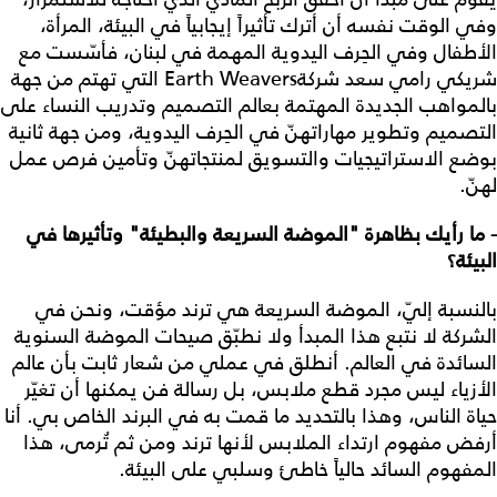
وفي الوقت نفسه أن أترك تأثيراً إيجابياً في البيئة، المرأة،
الأطفال وفي الحِرف اليدوية المهمة في لبنان، فأسّست مع
شريكي رامي سعد شركةEarth Weavers التي تهتم من جهة
بالمواهب الجديدة المهتمة بعالم التصميم وتدريب النساء على
التصميم وتطوير مهاراتهنّ في الحِرف اليدوية، ومن جهة ثانية
بوضع الاستراتيجيات والتسويق لمنتجاتهنّ وتأمين فرص عمل
لهنّ.
- ما رأيك بظاهرة "الموضة السريعة والبطيئة" وتأثيرها في
البيئة؟
بالنسبة إليّ، الموضة السريعة هي ترند مؤقت، ونحن في
الشركة لا نتبع هذا المبدأ ولا نطبّق صيحات الموضة السنوية
السائدة في العالم. أنطلق في عملي من شعار ثابت بأن عالم
الأزياء ليس مجرد قطع ملابس، بل رسالة فن يمكنها أن تغيّر
حياة الناس، وهذا بالتحديد ما قمت به في البرند الخاص بي. أنا
أرفض مفهوم ارتداء الملابس لأنها ترند ومن ثم تُرمى، هذا
المفهوم السائد حالياً خاطئ وسلبي على البيئة.