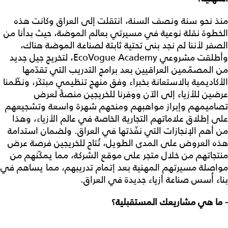
منذ نحو سنة ونصف السنة، انتقلت إلى العراق وكانت هذه
الخطوة نقلة نوعية في مسيرتي بعالم الموضة، حيث بدأنا من
الصفر لأننا لم نجد بنى تحتية ثابتة لصناعة الموضة هناك،
وأطلقت مشروعي EcoVogue Academy، لتخريج جيل جديد
من المصمّمين العراقيين بعد برامج التدريب التي تقدّمها
الأكاديمية بالاستعانة بخبراء وفق منهج تنظيمي مبتكَر، ونظّمنا
عرضين للأزياء إلى الآن ووفرنا للخريجين منصةً لعرض
تصاميمهم وإبراز مواهبهم ومنحهم شهرة واسعة وتشجيعهم
على إطلاق علاماتهم التجارية الخاصة في عالم الأزياء، وهذا
من أهم الإنجازات التي نفّذتها في العراق. ولضمان استدامة
هذه العروض على المدى الطويل، تُتاح للخريجين فرصة عرض
منتجاتهم من خلال متجر على موقع الشركة، مما يمكّنهم من
مواصلة مسيرتهم المهنية بعد إتمام تدريبهم، مما يساهم في
بناء أُسس صناعة أزياء جديدة في العراق.
- ما هي مشاريعك المستقبلية؟