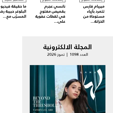
ميريام فارس
نانسي عجرم
ما حقيقة فيديو
تتمرد بأزياء
بقميص مفتوح
البلوغر حبيبة رض
مستوحاة من
في لقطات عفوية
المسرّب مع...
الخزانة...
على...
المجلة الالكترونية
العدد 1098 | تموز 2026