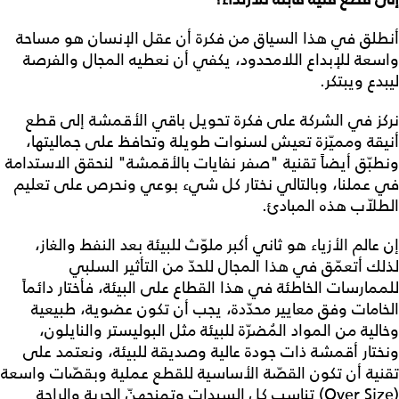
أنطلق في هذا السياق من فكرة أن عقل الإنسان هو مساحة
واسعة للإبداع اللامحدود، يكفي أن نعطيه المجال والفرصة
ليبدع ويبتكر.
نركز في الشركة على فكرة تحويل باقي الأقمشة إلى قطع
أنيقة ومميّزة تعيش لسنوات طويلة وتحافظ على جماليتها،
ونطبّق أيضاً تقنية "صفر نفايات بالأقمشة" لنحقق الاستدامة
في عملنا، وبالتالي نختار كل شيء بوعي ونحرص على تعليم
الطلاّب هذه المبادئ.
إن عالم الأزياء هو ثاني أكبر ملوّث للبيئة بعد النفط والغاز،
لذلك أتعمّق في هذا المجال للحدّ من التأثير السلبي
للممارسات الخاطئة في هذا القطاع على البيئة، فأختار دائماً
الخامات وفق معايير محدّدة، يجب أن تكون عضوية، طبيعية
وخالية من المواد المُضرّة للبيئة مثل البوليستر والنايلون،
ونختار أقمشة ذات جودة عالية وصديقة للبيئة، ونعتمد على
تقنية أن تكون القصّة الأساسية للقطع عملية وبقصّات واسعة
(Over Size) تناسب كل السيدات وتمنحهنّ الحرية والراحة