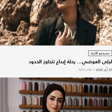
مصممو الأزياء
ليلى العوضي... رحلة إبداع تتجاوز الحدود
25 أيار 2026
|
جولي صليبا