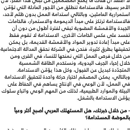
لا أعتقد أن هناك ما يمنع المصمّمين من تبنّي هذا الفكر، لأن
الأمر بسيط، فالاستدامة تنطلق من الأجور العادلة التي تؤمّن
استمرارية العاملين، وبالتالي استدامة العمل بدون ظلم لأحد،
فالاستدامة ترتكز على مبدأ الديمومة والاستمرار، فالخامات
الجيدة والأقمشة العضوية تبقى لفترة أطول من دون أن
تفسد على عكس الخامات الأخرى. الاستدامة لا تقوم فقط
على مبدأ إعادة تدوير المواد والأقمشة القديمة، بل يمكن
تحقيقها بطرق كثيرة، فنحن في الشركة نحقق العدالة الاجتماعية
من خلال فرص العمل التي نمنحها للنساء في القرى ومن
خلال إحياء الحِرف اليدوية، ونستخدم الطاقة الشمسية
المتجدّدة كبديل عن الفيول، وكل هذا يؤمّن الاستدامة.
وبالتالي، يمكن المصمّم اختيار حركة واحدة لتحقيق الاستدامة
في العمل، لأن الوعي في الإنتاج يساهم في الحفاظ على
البيئة والموارد الطبيعية، لذلك من المهم الوعي واتباع سلوك
يؤمّن الاستدامة بالشغل.
- من خلال خبرتك، هل المستهلك العربي أصبح أكثر وعياً
بالموضة المستدامة؟