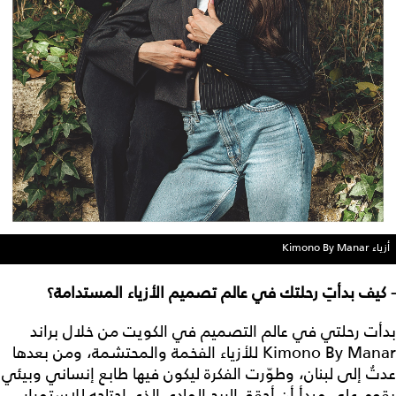
أزياء Kimono By Manar
- كيف بدأتِ رحلتك في عالم تصميم الأزياء المستدامة؟
بدأت رحلتي في عالم التصميم في الكويت من خلال براند
Kimono By Manar للأزياء الفخمة والمحتشمة، ومن بعدها
عدتُ إلى لبنان، وطوّرت الفكرة ليكون فيها طابع إنساني وبيئي
يقوم على مبدأ أن أحقق الربح المادي الذي احتاجه للاستمرار،