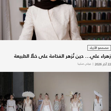
مصممو الأزياء
زهراء علي... حين تُزهر الفخامة على خطّ الطبيعة
22 آذار 2026
|
جولي صليبا