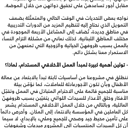
مقابل أجور تساعدهنّ على تحقيق ذواتهن من خلال الموضة.
نواجه بعض التحديات في الوقت الحالي والمتمثّلة بضعف
التمويل الذي نحتاج إليه لتنظيم المزيد من الدورات التدريبية
في مناطق جديدة، تُضاف إلى المشاغل الأربعة الموجودة في
مختلف المناطق اللبنانية. كذلك نعاني من مشكلة التزام النساء
بالعمل بسبب ظروفهنّ الحياتية والزوجية التي تمنعهنّ من
الاستمرار معنا بشكل دائم.
- تولين أهمية كبيرة لمبدأ العمل الأخلاقي المستدام، لماذا؟
ننطلق في مشروعنا من أساسيات ثابتة تبدأ بالابتعاد عن عمالة
الأطفال وبأن تكون الأجورعادلة للعاملات، كما نؤمّن بيئة
مناسبة للجميع قائمة على الاحترام المتبادَل في العمل وتقبّل
الأفكار وخلق الأعذار للسيدات اللواتي يتغيّبن بسبب ظروفهنّ
العائلية، وبالتالي من خلال العمل الأخلاقي المستدام يشعر
كل العاملين في المؤسسة بالانتماء إلى المكان. وأحرص دائماً
على تأمين محيط جيد وصحي للجميع ومليء بالإبداع، لا سيما
أن كل السيدات المنتسبات الى المشروع مبدعات وشغوفات