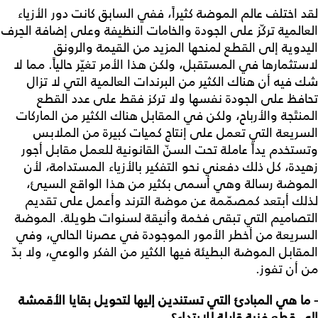
لقد اختلف عالم الموضة كثيراً، ففي السابق كانت دور الأزياء
العالمية تركّز على الجودة والخامات النظيفة وعلى إضافة الحِرف
اليدوية إلى القطع لمنحها المزيد من القيمة والرونق
لاستثمارها في المستقبل، ولكن هذا الأمر تغيّر حالياً. مما لا
شك فيه أن هناك الكثير من البرندات العالمية التي لا تزال
تحافظ على الجودة نفسها ولا تركز فقط على عدد القطع
المنتَجة والأرباح، ولكن في المقابل هناك الكثير من الماركات
السريعة التي تعمل على إنتاج كميات كبيرة من الملابس
وتستخدم يداً عاملة تحت السنّ القانونية للعمل مقابل أجور
زهيدة، كل ذلك دفعني نحو التفكير بالأزياء المستدامة، لأن
الموضة رسالة وهي أسمى بكثير من هذا الواقع السيئ،
لذلك أبتعد كمصمّمة عن موضة الترند وأعمل على تقديم
التصاميم التي تبقى فخمة وأنيقة لسنوات طويلة. الموضة
السريعة من أخطر الأمور الموجودة في عصرنا الحالي، وفي
المقابل الموضة البطيئة فيها الكثير من الفكر والوعي، ولا بدّ
من أن تفوز.
- ما هي المبادئ التي تستندين إليها لتحويل بقايا الأقمشة
إلى قطع فنية قابلة للارتداء؟