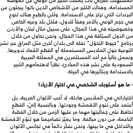
المستهلك العربي بات يمتلك الكثير من الوعي عن الموضة
المستدامة، وهناك الكثير من الأشخاص الذين باتوا يبحثون عن
البرندات التي تركز على الاستدامة. ولكن بالطبع هناك تنوع
في حجم الوعي بالأمر وفقاً للدول، فلكل بلد وعيه الخاص
وخصوصيته في هذا المجال، على سبيل مثال لبنان والأردن
من الدول السبّاقة في هذا المجال، ونحن نحاول من خلال
برنامج "خيوط التحوّل" نقله الى بلدان أخرى مثل العراق عبر نشر
التوعية حول الملابس المستعملة أو القطع المُعاد تدويرها.
ونعمل حالياً مع أحد المستثمرين في المملكة العربية
السعودية على نشر هذه المبادئ، نظراً لاهتمامهم الكبير
بالاستدامة وبتأثيرها في البيئة.
- ما هو أسلوبك الشخصي في اختيار الأزياء؟
اختياراتي في الملابس هادئة، لا أحب الألوان الغريبة، بل
أعتمد على تنوع الأقمشة وجودتها. وبالنسبة إليّ، القطع
تحافظ على جماليتها مهما مر عليها الزمن من خلال القصّة
الناعمة، من دون مبالغة. وما يميّز تصاميمنا هو تنوّع الأقمشة
والتداخل في ما بينها، ونحن نفكّر دائماً في تجانس الألوان