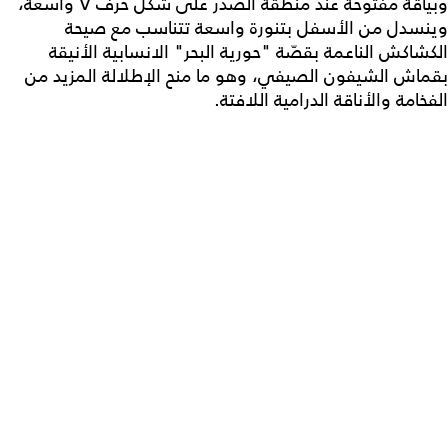
وبياقة مفتوحة عند منطقة الصدر على شكل حرف V واسعة،
وينسدل من الأسفل بتنورة واسعة تتناسب مع صيحة
الكشاكش الناعمة بقصّة "حورية البحر" الانسابية الأنيقة
بقماش الشيفون الصيفي، وهو ما منح الإطلالة المزيد من
الفخامة والأناقة الدرامية اللافتة.