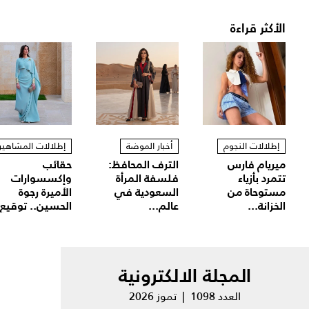
الأكثر قراءة
إطلالات النجوم
أخبار الموضة
إطلالات المشاهير
ميريام فارس
الترف المحافظ:
حقائب
تتمرد بأزياء
فلسفة المرأة
وإكسسوارات
مستوحاة من
السعودية في
الأميرة رجوة
الخزانة...
عالم...
الحسين.. توقيع.
المجلة الالكترونية
العدد 1098 | تموز 2026