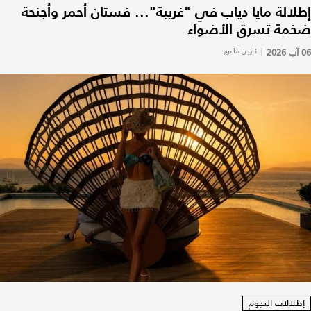
إطلالة مايا دياب في "غريبة"... فستان أحمر وأجنحة
ضخمة تسرق الأضواء
06 آب 2026
|
كارين فاعور
إطلالات النجوم