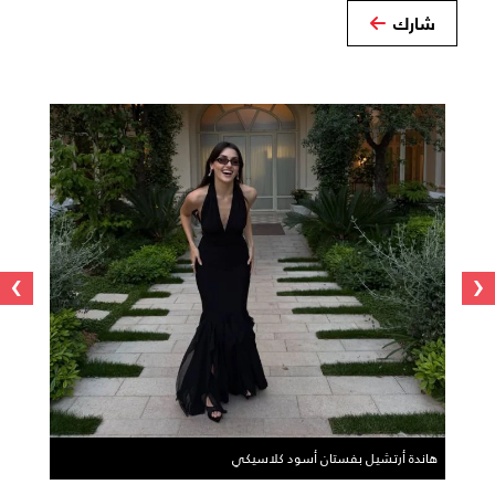
شارك
›
‹
هاندة أرتشيل بفستان أسود كلاسيكي