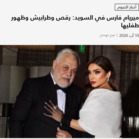
أخبار النجوم
ميريام فارس في السويد: رقص وطرابيش وظهور
طفليها
10 آب 2026
|
فرح جهمي