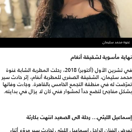
غنوة محمد سليمان
نهاية مأسوية لشقيقة أنغام
في تشرين الأول (أكتوبر) 2018، رحلت المطربة الشابة غنوة
محمد سليمان، الشقيقة الصغرى للمطربة أنغام، إثر حادث سير
تعرّضت له في منطقة التجمع الخامس بالقاهرة. وجاءت وفاتها
بشكل مفاجئ لتضع حداً لمشوار فني كان لا يزال في بدايته.
إسماعيل الليثي... رحلة الى الصعيد انتهت بكارثة
تعرض الفنان الراحل إسماعيل الليثي لحادث سير مروّع أثناء