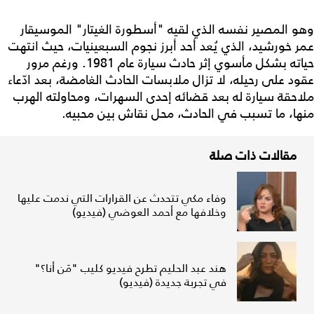
وهو المصير نفسه الذي لقيه "أسطورة الغيتار" الموسيقار
عمر خورشيد، الذي يُعد أحد أبرز نجوم السبعينيات، حيث انتهت
حياته بشكل مأسوي إثر حادث سيارة عام 1981. ورغم مرور
عقود على رحيله، لا تزال ملابسات الحادث الغامضة، بعد ادّعاء
ملاحقة سيارة له بعد قضائه إحدى السهرات، ومحاولته الهرب
منها، ما تسبب في الحادث، محل نقاش بين محبيه.
مقالات ذات صلة
وفاء مكي تتحدث عن القرارات التي ندمت عليها
وخلافها مع أحمد العوضي (فيديو)
هند عبد الحليم تطرح فيديو كليب "مَن أنا؟"
في تجربة جديدة (فيديو)