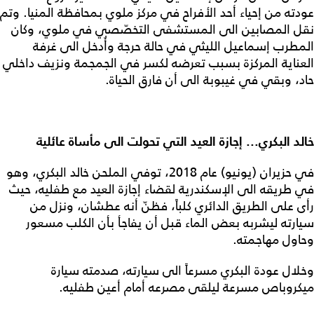
عودته من إحياء أحد الأفراح في مركز ملوي بمحافظة المنيا. وتم
نقل المصابين الى المستشفى التخصّصي في ملوي، وكان
المطرب إسماعيل الليثي في حالة حرجة وأُدخل الى غرفة
العناية المركزة بسبب تعرضه لكسر في الجمجمة ونزيف داخلي
حاد، وبقي في غيبوبة الى أن فارق الحياة.
خالد البكري... إجازة العيد التي تحولت الى مأساة عائلية
في حزيران (يونيو) عام 2018، توفي الملحن خالد البكري، وهو
في طريقه الى الإسكندرية لقضاء إجازة العيد مع طفليه، حيث
رأى على الطريق الدائري كلباً، فظنّ أنه عطشان، ونزل من
سيارته ليشربه بعض الماء قبل أن يفاجأ بأن الكلب مسعور
وحاول مهاجمته.
وخلال عودة البكري مسرعاً الى سيارته، صدمته سيارة
ميكروباص مسرعة ليلقى مصرعه أمام أعين طفليه.