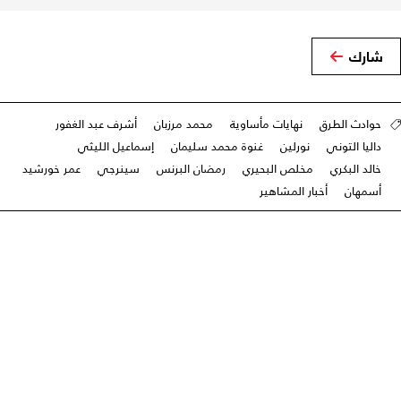
شارك
حوادث الطرق
نهايات مأساوية
محمد مرزبان
أشرف عبد الغفور
داليا التوني
نورلين
غنوة محمد سليمان
إسماعيل الليثي
خالد البكري
مخلص البحيري
رمضان البرنس
سينرجي
عمر خورشيد
أسمهان
أخبار المشاهير