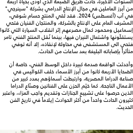
السنوات الأخيرة، حادث طريق الضبعة الذي أودى بحياة أربعة
من أبرز العاملين في مجال الإنتاج الدرامي بشركة "سينرجي"
في آب (أغسطس) 2024. فقد لقي المنتج حسام شوقي،
المشرف العام على الإنتاج بالشركة، والمنتجان الفنيان فتحي
إسماعيل ومحمود كمال مصرعهم إثر انقلاب السيارة التي كانوا
يستقلّونها واشتعال النيران فيها، بينما نُقل المنتج الفني تامر
فتحي الى المستشفى في محاولة لإنقاذه، إلا أنه توفي
متأثراً بإصاباته البليغة بعد ساعات من الحادث.
وأحدثت الواقعة صدمة كبيرة داخل الوسط الفني، خاصة أن
الضحايا الأربعة كانوا من أبرز الأسماء خلف الكواليس في
صناعة الدراما المصرية، وارتبطت أسماؤهم بعدد كبير من
الأعمال الناجحة. كما خيّم الحزن على الفنانين وصنّاع الدراما
الذين حرصوا على تشييع الجنازات وتقديم واجب العزاء، واعتبر
كثيرون الحادث واحداً من أكثر الحوادث إيلاماً في تاريخ الفن
الحديث.