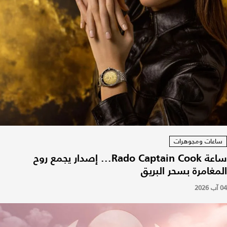
ساعات ومجوهرات
ساعة Rado Captain Cook... إصدار يجمع روح
المغامرة بسحر البريق
04 آب 2026