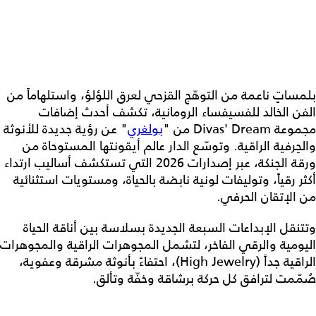
بلمساتٍ ناعمة من التوهّج القزحي لعرق اللؤلؤ، واستلهاماً من
الفن الخالد للفسيفساء الرومانية، تكشف أحدث إضافات
مجموعة Divas' Dream من "
بولغري
" عن رؤية جديدة للأنوثة
والحِرفية الراقية. وتوسّع الدار عالم أيقونتها المستوحاة من
ورقة الجنكة، عبر إصدارات 2026 التي تستكشف أساليب ارتداء
أكثر رقياً، وتوليفات لونية نابضة بالحياة، ومستويات استثنائية
من الإتقان الحرفي.
وتتنقل الإبداعات السبعة الجديدة بسلاسة بين أناقة الحياة
اليومية والرقي الفاخر، لتشمل المجوهرات الراقية والمجوهرات
الراقية جداً (High Jewelry)، احتفاءً بأنوثة مشرقة وعفوية،
صُمّمت لترافق كل حركة برشاقة وخفّة وتألق.