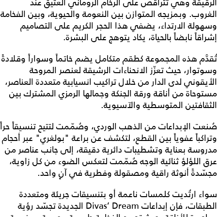
الرقيقة وهي تتراقص على الرخام الروماني العتيق عند
الغروب. وبمزيجه المتوازن بين النعومة والحيوية، وبين الفخامة
وسهولة الارتداء، يضفي هذا الحجر الكريم على التصاميم
إشراقاً نابضاً بالحياة، يكاد يتوهج على البشرة.
تُقدَّم هذه المجموعة كطقم متكامل يضم خاتماً وسواراً وقلادةً
وسوتوار، حيث تعزّز الانحناءات الرشيقة لعنصر المروحة
الأيقوني لدى الدار من خلال تراكيب انسيابية متعددة العناصر،
مستوحاة من أناقة ورقة الجنكة وجمالها الرمزي المشترك بين
الثقافتين المتوسطية والآسيوية.
صُنعت الإبداعات من الذهب الوردي، وصُمّمت لتتيح تنسيقاً حراً
وتراكباً عفوياً بين القطع، لتكشف عن براعة "بولغري" عبر أحجام
مدروسة بعناية وتشطيبات دائرية دقيقة، إلى جانب عناصر من
عرق اللؤلؤ ثنائية الوجه صُمّمت لتعكس الضوء من كل زاوية،
مجسّدةً أنوثة راقية ومصقولة وفطرية في آنٍ واحد.
سواء ارتُديت كلمسات ناعمة أو بتنسيقات جريئة ومتعددة
الطبقات، فإن إبداعات Divas’ Dream الجديدة تجسّد رؤية