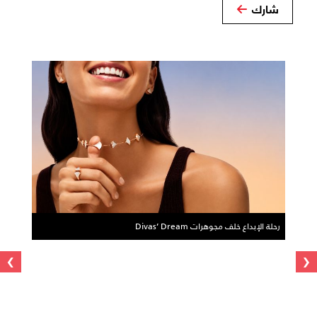
شارك
رحلة الإبداع خلف مجوهرات Divas’ Dream
›
‹