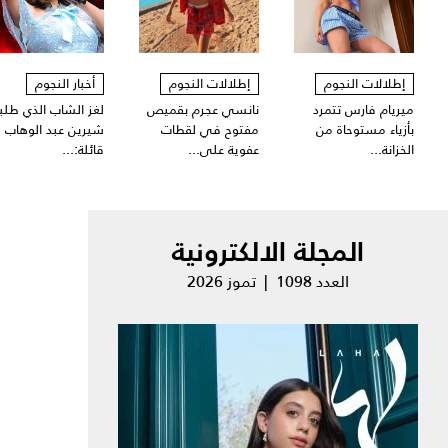
إطلالات النجوم
إطلالات النجوم
أخبار النجوم
ميريام فارس تتمرد
نانسي عجرم بقميص
لغز الشاب الذي طلبت
بأزياء مستوحاة من
مفتوح في لقطات
شيرين عبد الوهاب
الخزانة...
عفوية على...
قائلة:...
المجلة الالكترونية
العدد 1098 | تموز 2026