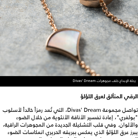
رحلة الإبداع خلف مجوهرات Divas’ Dream
الرقي المتألق لعرق اللؤلؤ
تواصل مجموعة Divas' Dream، التي تُعد رمزاً خالداً لأسلوب
"بولغري"، إعادة تفسير الأناقة الأنثوية من خلال الضوء
والألوان. وفي قلب التشكيلة الجديدة من المجوهرات الراقية،
يبرز عرق اللؤلؤ الذي يعكس ببريقه الحريري انعكاسات الضوء