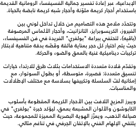
الإبداعية، عبر إعادة تفسير جمالية الفسيفساء الرومانية القديمة
باستخدام أحجار كريمة ملوّنة وأحجار شبه كريمة نابضة بالحياة.
وتتحدّد ملامح هذه التصاميم من خلال تداخل لوني بين
الفيروز، الكريسوبرايز، التانزانيت، وأحجار الألماس المرصوفة
(باڤيه)، لتحتفي ببراعة "بولغري" الفريدة في فن الفسيفساء،
حيث يتم اختيار كل حجر بعناية فائقة وقَصّه بدقة متناهية لابتكار
تركيبات ديناميكية غنية بالعمق والضوء والحركة.
وتقدّم قلادة متعددة الاستخدامات بثلاث طرق للارتداء خيارات
تنسيق متعددة: قصيرة، متوسطة، أو بطول السوتوار، مع
إمكانية لفّ السلسلة وتكييفها بسلاسة مع مختلف الإطلالات
والمناسبات.
ويبرز المزيج اللافت بين الأحجار الكريمة المقطوعة بأسلوب
الكابوشون والألوان المشبعة بعمق، ليؤكد خبرة "بولغري" في
صياغة الذهب، ويعزّز الهوية البصرية المميزة للمجموعة، حيث
يلتقي الإلهام الفني بالإتقان الحِرفي في تناغم مثالي.