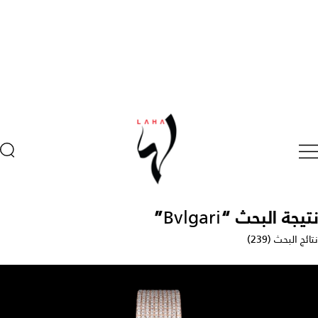
نتيجة البحث “
Bvlgari
”
نتائج البحث (239)