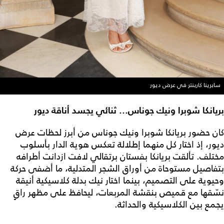
سابرينا كاربنتر في عرض ديور
بريانكا شوبرا ونيك جوناس... ثنائي يجسد أناقة ديور
كان حضور بريانكا شوبرا ونيك جوناس من أبرز لحظات عرض
ديور، إذ اختار كل منهما إطلالة تعكس هوية الدار بأسلوب
مختلف. تألقت بريانكا بفستان برتقالي لافت ازدانت أطرافه
بتفاصيل مستوحاة من أوراق الشجر المتدلية، ما أضفى حركة
وحيوية على التصميم، بينما اختار نيك بدلة كلاسيكية أنيقة
نسّقها مع قميص بنقشة المربعات، ليحافظ على مظهر راقٍ
يجمع بين الكلاسيكية والحداثة.