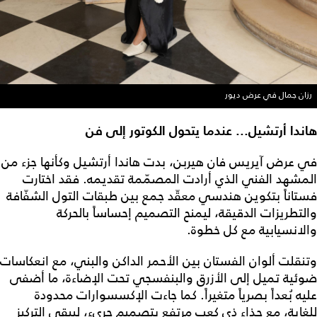
رزان جمال في عرض ديور
هاندا أرتشيل... عندما يتحول الكوتور إلى فن
في عرض آيريس فان هيربن، بدت هاندا أرتشيل وكأنها جزء من
المشهد الفني الذي أرادت المصمّمة تقديمه. فقد اختارت
فستاناً بتكوين هندسي معقّد جمع بين طبقات التول الشفّافة
والتطريزات الدقيقة، ليمنح التصميم إحساساً بالحركة
والانسيابية مع كل خطوة.
وتنقلت ألوان الفستان بين الأحمر الداكن والبني، مع انعكاسات
ضوئية تميل إلى الأزرق والبنفسجي تحت الإضاءة، ما أضفى
عليه بُعداً بصرياً متغيراً. كما جاءت الإكسسوارات محدودة
للغاية، مع حذاء ذي كعب مرتفع بتصميم جريء، ليبقى التركيز