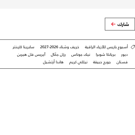
شارك
أسبوع باريس للأزياء الراقية
خريف وشتاء 2026-2027
سابرينا كاربنتر
ديور
بريانكا شوبرا
نيك جوناس
رزان جمّال
آيريس فان هيربن
فستان
جورج حبيقة
نيللي كريم
هاندا أرتشيل