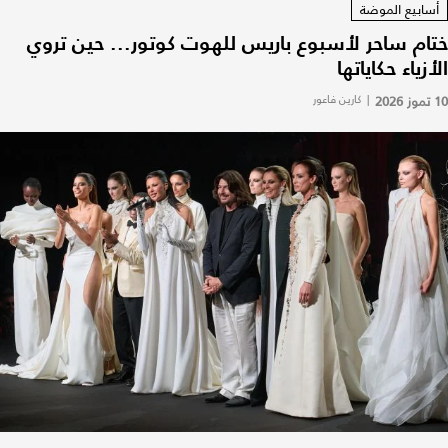
أسابيع الموضة
ختام ساحر لأسبوع باريس للهوت كوتور... حين تروي
الأزياء حكاياتها
10 تموز 2026
|
كارين فاعور