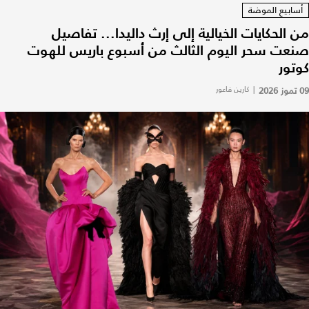
أسابيع الموضة
من الحكايات الخيالية إلى إرث داليدا... تفاصيل
صنعت سحر اليوم الثالث من أسبوع باريس للهوت
كوتور
09 تموز 2026
|
كارين فاعور