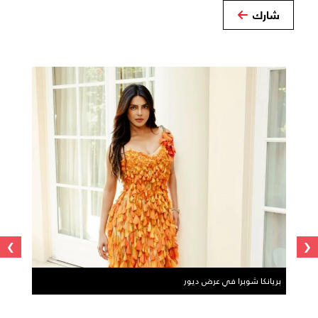
شارك
›
‹
بريانكا شوبرا في عرض ديور