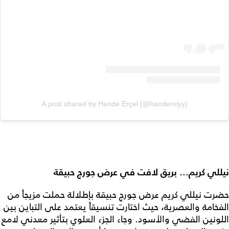
A post shared by Hande Erçel (@handemiyy)
نيللي كريم... بريق لافت في عرض جورج حبيقة
حضرت نيللي كريم عرض جورج حبيقة بإطلالة حملت مزيجاً من
الفخامة والعصرية، حيث اختارت تنسيقاً يعتمد على التباين بين
اللونين الفضي والأسود. وجاء الجزء العلوي بتأثير معدني لامع