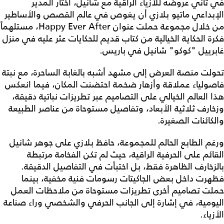
في ثاني عروضه للأزياء الراقية مع شانيل، اختار المدير
الإبداعي ماتيو بلازي أن يغوص في عالم القصص والأساطير
من خلال مجموعة حملت عنوان Happy Ever After، مستلهماً
فكرة الحكاية الخيالية من كتاب قديم للحكايات عثر عليه في منزل
غابرييل "كوكو" شانيل في باريس.
تحولت منصة العرض إلى مشهد أشبه بالغابة الساحرة، مع نبتة
فاصولياء عملاقة وأزهار ضخمة احتضنت المكان، فيما انعكس
هذا العالم الخيالي على التصاميم عبر تطريزات نباتية دقيقة،
وزخارف ثلاثية الأبعاد، وتفاصيل مستوحاة من عناصر الطبيعة
والكائنات الصغيرة.
ورغم الطابع الحالم للمجموعة، حافظ بلازي على جوهر شانيل
القائم على الحرفية الراقية، حيث لم تكن الفخامة مرتبطة
بالزخارف الظاهرة فقط، بل اختبأت في التفاصيل الدقيقة.
فظهرت داخل بعض الجاكيتات رسومات فنية مخفية، بينما
حملت تصاميم أخرى تطريزات مستوحاة من ملاحظات العمل
اليومية، في إشارة إلى الجانب الحرفي والشخصي وراء صناعة
الأزياء.