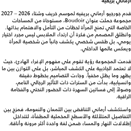
أرماني بريفيه
قدم جورجيو أرماني بريفيه لموسم خريف وشتاء 2026 – 2027
مجموعة حملت عنوان Boudoir، مستوحاة من المساحات
الخاصة التي تمنح المرأة لحظات من التأمل والاهتمام بذاتها.
وانطلق المصمم من فكرة أن ارتداء الملابس ليس مجرد اختيار
يومي، بل طقس شخصي يكشف جانباً من شخصية المرأة
ويعكس عالمها الداخلي.
قدمت المجموعة رؤية تقوم على مفهوم الإغراء الهادئ، حيث
لا تعتمد الجاذبية على الكشف المباشر، بل على التوازن بين ما
يظهر وما يظل مخفياً. وجاءت التصاميم بخطوط دقيقة
وانسيابية، بدأت من السترات ذات التأثير الرجالي الناعم،
وصولاً إلى فساتين السهرة ذات الحضور النحتي والفخامة
الراقية.
واستكشف أرماني التناقض بين اللمعان والنعومة، فمزج بين
التفاصيل المتلألئة والأسطح المخملية المطفأة، لتتداخل
إطلالات النهار والمساء ضمن لغة واحدة أكثر مرونة وأناقة.