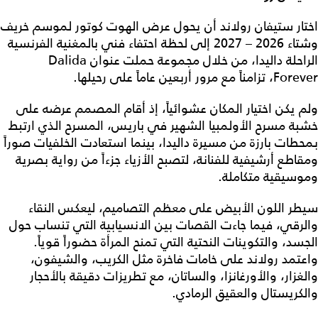
اختار ستيفان رولاند أن يحول عرض الهوت كوتور لموسم خريف
وشتاء 2026 – 2027 إلى لحظة احتفاء فني بالمغنية الفرنسية
الراحلة داليدا، من خلال مجموعة حملت عنوان Dalida
Forever، تزامناً مع مرور أربعين عاماً على رحيلها.
ولم يكن اختيار المكان عشوائياً، إذ أقام المصمم عرضه على
خشبة مسرح الأولمبيا الشهير في باريس، المسرح الذي ارتبط
بمحطات بارزة من مسيرة داليدا، بينما استعادت الخلفيات صوراً
ومقاطع أرشيفية للفنانة، لتصبح الأزياء جزءاً من رواية بصرية
وموسيقية متكاملة.
سيطر اللون الأبيض على معظم التصاميم، ليعكس النقاء
والرقي، فيما جاءت القصات بين الانسيابية التي تنساب حول
الجسد، والتكوينات النحتية التي تمنح المرأة حضوراً قوياً.
واعتمد رولاند على خامات فاخرة مثل الكريب، والشيفون،
والغزار، والأورغانزا، والساتان، مع تطريزات دقيقة بالأحجار
والكريستال والعقيق الرمادي.