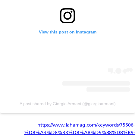
View this post on Instagram
A post shared by Giorgio Armani (@giorgioarmani)
https://www.lahamag.com/keywords/75506-
%D8%A3%D8%B3%D8%A8%D9%88%D8%B9-