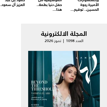
الأميرة رجوة
حفل دنيا بطمة..
العزيز آل سعود..
الحسين.. توقيع...
هذا...
المجلة الالكترونية
العدد 1098 | تموز 2026