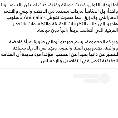
أما لوحة الألوان، فبدت عميقة وغنية، حيث لم يكن الأسود لوناً
واحداً، بل انعكاساً لدرجات متعددة من الأخضر والبني والأحمر
الأمارانثي والأزرق. كما حضرت نقوش Animalier بأسلوب
هادئ، إلى جانب التطريزات الدقيقة والتطعيمات بالأحجار
القزحية التي أضافت بريقاً راقياً دون مبالغة.
وبهذه المجموعة، رسم جورجيو أرماني صورة امرأة غامضة
وواثقة، تجمع بين الرقة والقوة، وتجد في الأزياء مساحة
للتعبير عن ذاتها بعيداً عن الصخب، مؤكداً مرة جديدة أن الفخامة
الحقيقية تكمن في التفاصيل والإحساس.