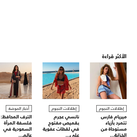
الأكثر قراءة
إطلالات النجوم
إطلالات النجوم
أخبار الموضة
ميريام فارس
نانسي عجرم
الترف المحافظ:
تتمرد بأزياء
بقميص مفتوح
فلسفة المرأة
مستوحاة من
في لقطات عفوية
السعودية في
الخزانة...
على...
عالم...