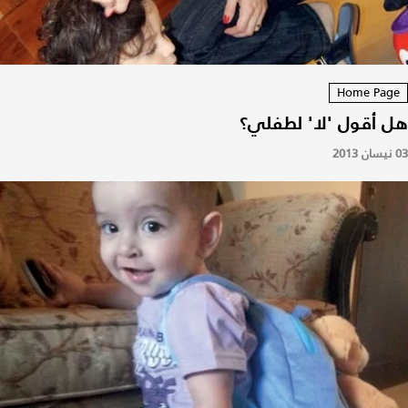
Home Page
هل أقول 'لا' لطفلي؟
03 نيسان 2013