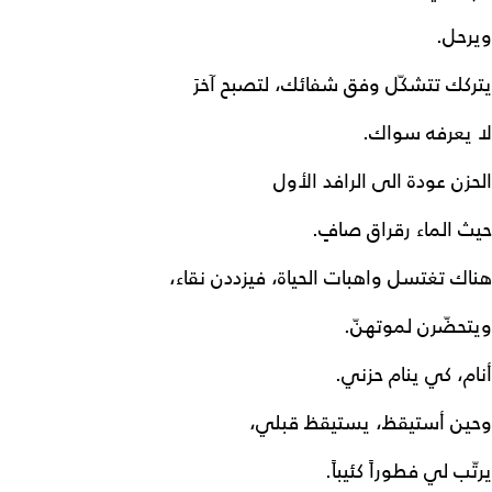
ويرحل.
يتركك تتشكّل وفق شفائك، لتصبح آخرَ
لا يعرفه سواك.
الحزن عودة الى الرافد الأول
حيث الماء رقراق صافٍ.
هناك تغتسل واهبات الحياة، فيزددن نقاء،
ويتحضّرن لموتهنّ.
أنام، كي ينام حزني.
وحين أستيقظ، يستيقظ قبلي،
يرتّب لي فطوراً كئيباً.