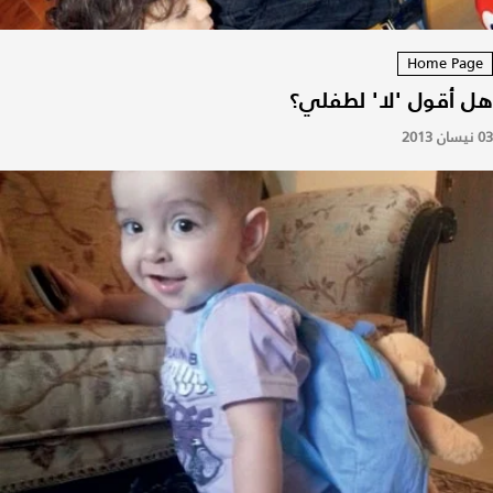
Home Page
هل أقول 'لا' لطفلي؟
03 نيسان 2013