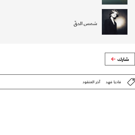
شمس الحقّ
شارك
فاديا فهد
آخر العنقود