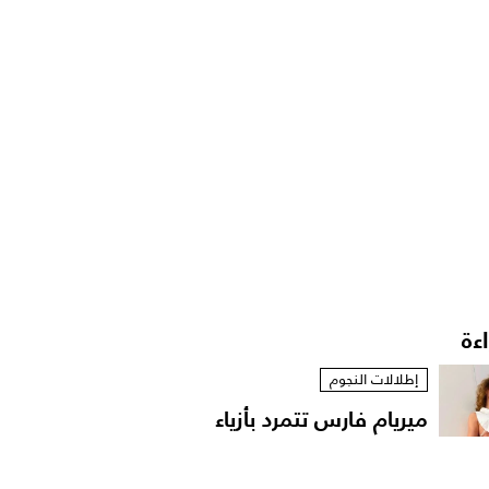
اءة
إطلالات النجوم
ميريام فارس تتمرد بأزياء
مستوحاة من الخزانة...