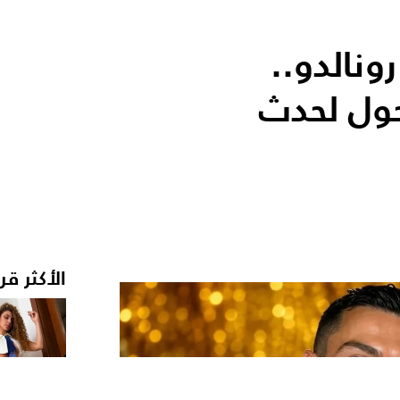
نالدو..
ول لحدث
الأكثر قر