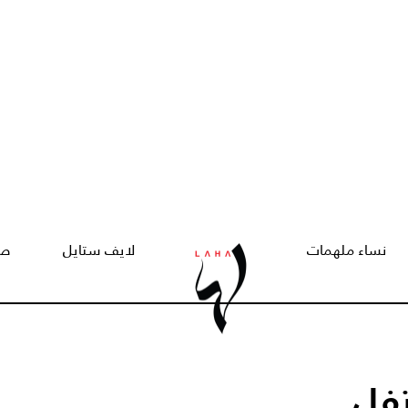
نساء ملهمات
لايف ستايل
صح
تفل...