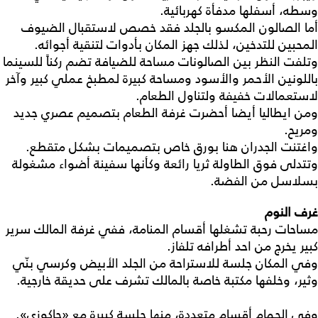
وسطه، أسفلها مدفأة كهربائية.
أما الصالون المكسو بالجلد فقد خصص لاستقبال الضيوف
المحبين للتدخين، لذلك جهز المكان بأدوات لتنقية أجوائه.
وتلفت النظر بين الصالونات مساحة للضيافة تضم ركناً للسينما
باللونين الأحمر والأسود ومساحة كبيرة لمطبخ عملي كبير وآخر
لاستعمالات خفيفة ولتناول الطعام.
ومن ايطاليا أيضا أحضرت غرفة الطعام بتصميم عصري جديد
ومريح.
واغتنت الجدران هنا بورق خاص بتصميمات بشكل متقطع.
وتتدلى فوق الطاولة ثريا رائعة وكأنها سفينة أضواء مشغولة
بسلاسل من الفضة.
غرف النوم
مساحات رحبة تشغلها أقسام المنامة، ففي غرفة المالك سرير
كبير يخرج من احد أطرافه تلفاز.
وفي المكان جلسة للاستراحة من الجلد الأبيض وكرسي بنّي
وثير، وخلفها مكتبة خاصة بالمالك تشرف على حديقة خارجية.
وفي الحمام أقسام متعددة، منها جلسة كبيرة مع «جاكوزي».