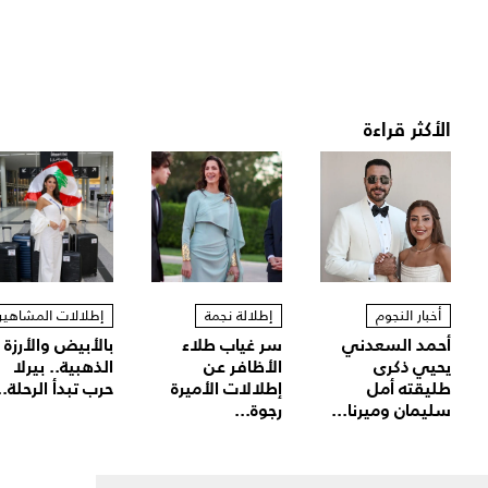
الأكثر قراءة
أخبار النجوم
إطلالة نجمة
إطلالات المشاهير
أحمد السعدني
سر غياب طلاء
بالأبيض والأرزة
يحيي ذكرى
الأظافر عن
الذهبية.. بيرلا
طليقته أمل
إطلالات الأميرة
حرب تبدأ الرحلة..
سليمان وميرنا...
رجوة...