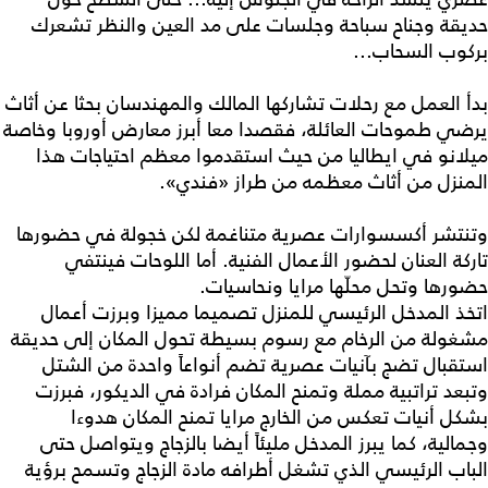
حديقة وجناح سباحة وجلسات على مد العين والنظر تشعرك
بركوب السحاب...
بدأ العمل مع رحلات تشاركها المالك والمهندسان بحثا عن أثاث
يرضي طموحات العائلة، فقصدا معا أبرز معارض أوروبا وخاصة
ميلانو في ايطاليا من حيث استقدموا معظم احتياجات هذا
المنزل من أثاث معظمه من طراز «فندي».
وتنتشر أكسسوارات عصرية متناغمة لكن خجولة في حضورها
تاركة العنان لحضور الأعمال الفنية. أما اللوحات فينتفي
حضورها وتحل محلّها مرايا ونحاسيات.
اتخذ المدخل الرئيسي للمنزل تصميما مميزا وبرزت أعمال
مشغولة من الرخام مع رسوم بسيطة تحول المكان إلى حديقة
استقبال تضج بآنيات عصرية تضم أنواعاً واحدة من الشتل
وتبعد تراتبية مملة وتمنح المكان فرادة في الديكور، فبرزت
بشكل أنيات تعكس من الخارج مرايا تمنح المكان هدوءا
وجمالية، كما يبرز المدخل مليئاً أيضا بالزجاج ويتواصل حتى
الباب الرئيسي الذي تشغل أطرافه مادة الزجاج وتسمح برؤية