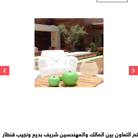
›
‹
تم التعاون بين المالك والمهندسين شريف بديع ونجيب قنطار