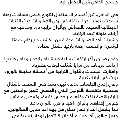
جزء من الداخل قبل الدخول إليه.
في الداخل، تبرز أقسام الاستقبال لتتوزع ضمن مساحات رحبة
سمحت بتوفير أجواء دافئة في ركن الصالونات حيث الكنبات
الايطالية المنجدة بالقماش وبألوان ترابية تارة ومذهبة مع
أرائك ملونة تبعد الرتابة.
وشغلت أحد الصالونات مدفأة من الخشب مع رخام «موكا
لوكس» واكتست أرضه باركيه بشكل سجادة.
وفي صالون آخر ارتفعت ساعة كبيرة على الجدار وعلى جانبيها
ازدانت مربعات من مرايا شكلت لوحات عصرية.
وامتازت الجلسات بالألوان الترابية من أقمشة مطبعة بالورود
برزت في أرائك كبيرة.
وفي إحدى الجلسات مدفأة كبيرة تمتد حتى السقف بأشكال
هندسية متقطعة باللونين البني والذهبي تتميز بواجهتين مع
إنارة راقصة تنفث دفأها عبر حصى كثيفة، وتفصل غرفتي
جلوس إحداهما بألوان زاهية وأخرى بألوان داكنة.
كما يشغل الجدار تلفاز معلق من جهة احد هذين الصالونين.
ويبرز صالون آخر حيث مرآة دائرية تتحول لوحة رئيسية في