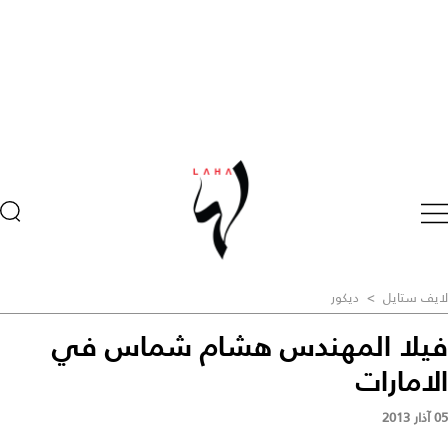
لايف ستايل
>
ديكور
فيلا المهندس هشام شماس في
الامارات
05 آذار 2013