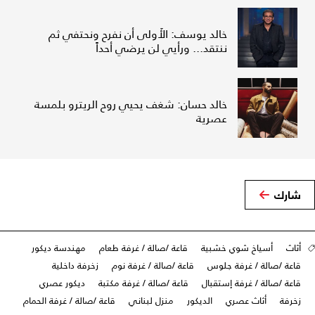
خالد يوسف: الأَولى أن نفرح ونحتفي ثم
ننتقد... ورأيي لن يرضي أحداً
خالد حسان: شغف يحيي روح الريترو بلمسة
عصرية
شارك
أثاث
أسياخ شوي خشبية
قاعة /صالة / غرفة طعام
مهندسة ديكور
قاعة /صالة / غرفة جلوس
قاعة /صالة / غرفة نوم
زخرفة داخلية
قاعة /صالة / غرفة إستقبال
قاعة /صالة / غرفة مكتبة
ديكور عصري
زخرفة
أثاث عصري
الديكور
منزل لبناني
قاعة /صالة / غرفة الحمام