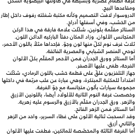
غرفة الطعام عصرية وبسيطة في طاولتها البيضوية الشكل
ومقاعدها البيج.
الدروسوار لافت التصميم وكأنه مكتبة شغلته رفوف داخل إطار
من الخشب، وفي أسفلها أدراج.
الستائر مقلّمة بلونين، شكّلت علامة فارقة في هذا الركن
المتجانس الألوان. وزاد المكان دفئاً الباركيه الداكن اللون.
ثلاث غرف نوم لكلّ منها لون وجوّ. فإحداها مثلاُ باللون الأحمر،
توحي العنصر الشبابي والعصرية الفائقة.
أما الستائر وورق الجدران فمن الأحمر المقلّم بكلّ الألوان
الفرحة، طغى عليها الأصفر.
جهاز التلفزيون علقّ على قطعة خشب باللون الرمادي، شكّلت
امتداداً للمكتبة المبتكرة، وهي عبارة عن علب مربّعة في داخلها
مجموعة سيارات بألون متجانسة مع جوّ الغرفة.
وخصصت غرفة النوم الثانية للألولاد أيضا، باللونين الأزرق
والزهر. ورق الجدران مقلّم بالأزرق والرسوم عليه زهرية.
أما الستائر فمن الزهر الفاتح.
وقد انسحبت ثنائية الألون على غطاء السرير، واحد من الزهر
والثاني أزرق.
أما الغرفة الثالثة والمخصّصة للمالكين، فطغت عليها الألوان