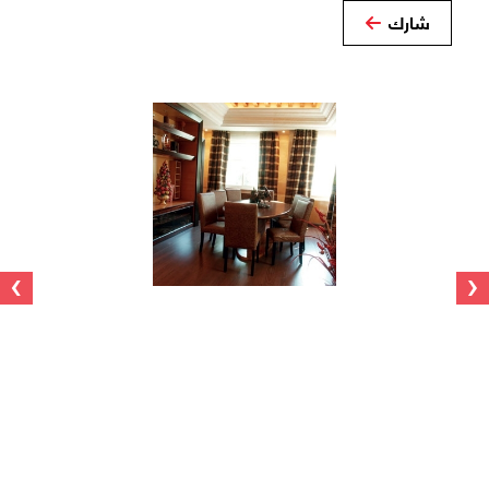
شارك
›
‹