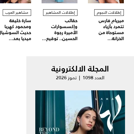
إطلالات النجوم
إطلالات المشاهير
مشاهير العرب
ميريام فارس
حقائب
سارة خليفة
تتمرد بأزياء
وإكسسوارات
ومحمود كهربا
مستوحاة من
الأميرة رجوة
حديث السوشيال
الخزانة...
الحسين.. توقيع...
ميديا بعد...
المجلة الالكترونية
العدد 1098 | تموز 2026