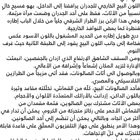
اللون البيج الخارجي للجدران يرافقنا إلى الداخل. بهو فسيح خالٍ
نسبياً من الأثاث، فقط على أحد الجدران وضعت مرآة مربّعة.
وفي هذا الركن برز الطراز الشرقي جلياً من خلال الباب إطاره
قنطرة كما بعض النوافذ الخارجية.
درج طويل إطاره من الحديد المشغول باللون الأسود عكس
فخامة إلى جانب اللون البيج يقود إلى الطبقة الثانية حيث غرف
النوم.
ومن السقف الشاهق الإرتفاع الذي ازدان بالجفصين، انبعثت
الإنارة لتزيد المكان إشعاعاً وإشراقة من الأعالي.
وبالوصول الى أثاث الصالونات، فقد أتى مزيجاً من الطرازين
الكلاسيكي والعصري.
فأحد الصالونات البيج، كلّه من القماش، تخلّلته مقاعد وثيرة
باللون الداكن، إزدانت بالأرائك المتعدّدة الألوان والأحجام.
بعض الأثاث مشترك بين الصالوين، فثمة مقعدان من
القماش الأحمر على ركائز متحركة من الكروم، يمكن أن تدار في
أكثر من اتجاه، وبالتالي يمكن أن تنضّم إلى أحد الصالونين.
وهذا الأمر ينطبق على جهاز التلفزيون المعلّق على قاعدة قابلة
للتحرّك في كلّ الإتجاهات.