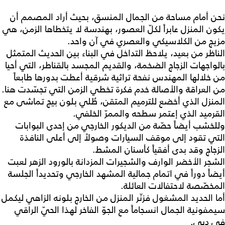
نحن أمام مساحة من الجمال المنسق، بحيث أراد المصمم أن
يكون المنزل عابراً لكلّ العصور، بهندسة لا يتخطاها الزمن، هي
مزيج من الكلاسيكي والعصري في آن واحد.
الناظر من بعيد، يلاحظ التداخل في البناء بين الحديث المتمثل
بالواجهات الزجاج الضخمة، والقديم المجسد بالقناطر، التي أحيا
من خلالها المهندس نفحة تراثية شرقية أعطت بدورها طابعاً
من العراقة والأصالة خدم فكرة تخطي الزمن التي تجسّدت هنا.
المنزل الذي أخضع للترميم المتقن، طُلي بلون بيج تماشى مع
القرميد الذي إعتمر سطحه والممرّ الخلفي.
وللخشب أيضاً حصّة من الديكور الخارجي من إحدى البوابات
التي تقود إلى موقف السيارات وصولاً إلى أعلى النافذة
الزجاج وقد بدى أفقياً كأسنان المشط.
الشجر الأخضر الوارف والشجيرات المزدانة بالورود الزهر لعبت
أيضاً دوراً في اتمام جمالية المشهد الخارجي وتحديداً الجلسة
المخصّصة لاحتفالات العائلة.
أما الحديد المشغول فزنّر المنزل من الخارج بلونه الزاهي ليكمل
سيمفونية الجمال انسجاماً مع الجوّ الفاخر لهذا الحيّ الراقي
في دبي.