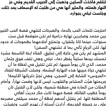
تنتقم فأخذت السكين وذهبت إلى الحبيب القديم وفي عز
النهار طعنته، والمثير أنها هي من طلبت له الإسعاف بعد ذلك،
وجلست تبكي بجواره.
امتزجت كلمات الحب بالدماء والصرخات لتنتهي قصة الحب الكبير
بين محمد وصابرين نهاية درامية لم تكن متوقعة قبل ست
سنوات، حينما كانا يلتقيان، وتمتزج أحلامهما بطموحات لا حدود
لها، لكن الرياح تأتي بما لا تشتهي السفن!
المشهد لم يكن في حاجة إلى تعليق، الفتاة ابنة التاسعة عشرة
تمسك بيدها سكيناً يقطر دماء، تبكي وهي تقف فوق جثمان
محمد، الذي كان يوماً حبيبها، لم تكن تتخيل في لحظة ما أن
تنتهي حياة حبيبها هذه النهاية البشعة، وصلت الشرطة لتقتاد
«العروس» الشابة إلى السجن، وهي تجترّ ذكرياتها الأليمة!
جريمتها هزّت المشاعر والقلوب، ليس لأنها وقعت نهاراً، وأمام
المئات من المارة في منطقة شعبية، ولكن لأن القتيل كان
يوماً خطيب القاتلة، قصة حبهما كانت مثار حديث أهالي
المنطقة كلها. لم يتخيّل أحدهم لحظة أن محمد سيلقى مصرعه
على يد حبيبته القديمة، أرادت أسرته أن تهدم الحب، وتصدّت