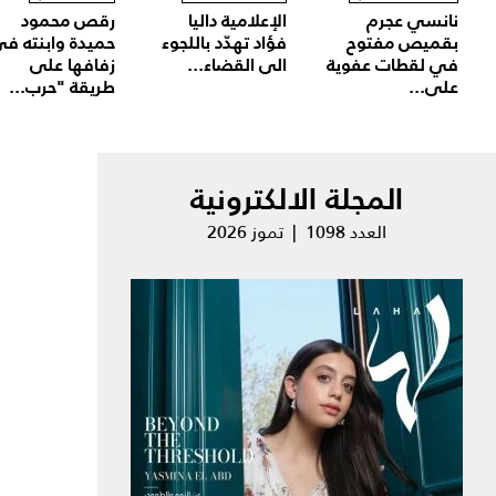
نانسي عجرم
الإعلامية داليا
رقص محمود
بقميص مفتوح
فؤاد تهدّد باللجوء
حميدة وابنته ف
في لقطات عفوية
الى القضاء...
زفافها على
على...
طريقة "حرب...
المجلة الالكترونية
العدد 1098 | تموز 2026