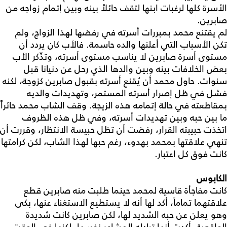
الأسرة كلها لرغبات ابنها لتقف حائلاً بينه وبين إتمام زواجه من
صابرين.
لم يقتنع محمد بمبررات أسرته في رفضها لهذا الزواج، ولم
تكن الأسباب التي أعلنها والده حاسمة. فالأب كان يردد أن
مستوى أسرة صابرين لا يناسب مستوى أسرته، وتذّكر الأب
بعض الخلافات بينه وبين والدها الذي رحل عن دنيانا قبل
سنوات. حاول محمد أن يُقنع أسرته بقبول صابرين كزوجة، لكنه
فشل في ظل إصرار أسرته المستمر، وتهديدات والديه
بمقاطعته في حالة إتمامه هذه الزيجة. وقف الشاب محمد حائراً
ما بين حبه وبين تهديدات أسرته، وفي ظل هذه الظروف
اتخذت حبيبته القرار، رفضت أن تظل حبيسة الانتظار، وقررت أن
تنهي علاقتها بمحمد بهدوء، رغم حبها لهذا الشاب، لكن كرامتها
كانت فوق كل اعتبار.
الكابوس
كانت مفاجأة قاسية لمحمد حينما طلبت منه صابرين قطع
علاقتهما تماماً، أكد لها أنه لا يستطيع الاستغناء عنها، بكى
وهو يعلن عن حبه الشديد لها، لكن صابرين كانت شديدة