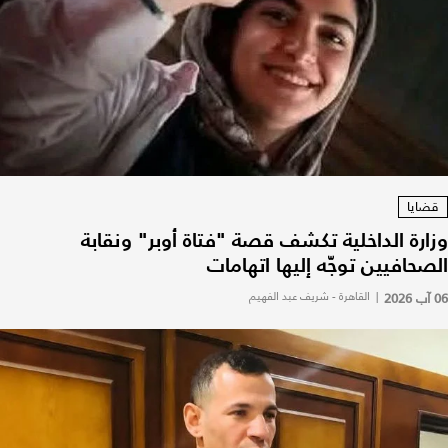
قضايا
وزارة الداخلية تكشف قصة "فتاة أوبر" ونقابة
الصحافيين توجّه إليها اتهامات
06 آب 2026
|
القاهرة - شريف عبد الفهيم