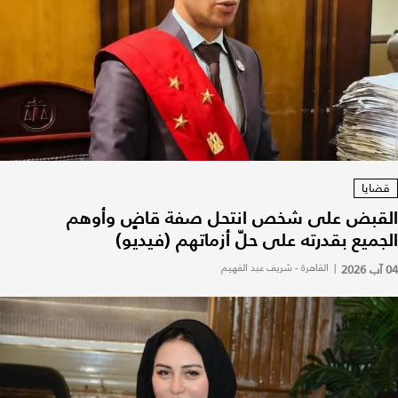
قضايا
القبض على شخص انتحل صفة قاضٍ وأوهم
الجميع بقدرته على حلّ أزماتهم (فيديو)
04 آب 2026
|
القاهرة - شريف عبد الفهيم