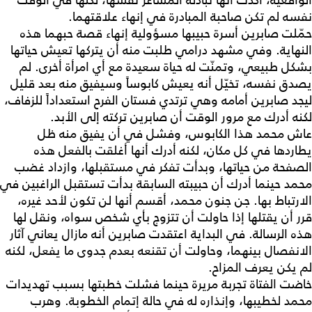
الواقعية، أكدت أنها تبادله المشاعر نفسها، لكنها في الوقت
نفسه لم تكن صاحبة المبادرة في إنهاء علاقتهما.
حمّلت صابرين أسرة حبيبها مسؤولية إنهاء قصة حبهما هذه
النهاية. وفي مشهد درامي طلبت منه أن يتركها تعيش حياتها
بشكل طبيعي، وتمنّت له حياة سعيدة مع أي امرأة أخرى. لم
يصدق نفسه، تخيّل أنه يعيش كابوساً وسيفيق منه بعد قليل
ليجد صابرين أمامه وهي ترتدي فستان الفرح استعداداً للزفاف،
لكنه أدرك مع مرور الوقت أن صابرين تركته إلى الأبد.
عاش محمد هذا الكابوس، وفشل في أن يفيق منه ظل
يطاردها في كل مكان، لكنه أدرك أنها أغلقت بالفعل هذه
الصفحة من حياتها، وبدأت تفكر في مستقبلها، وازداد غضب
محمد حينما أدرك أن حبيبته السابقة بدأت تستقبل الراغبين في
الارتباط بها. جن جنون محمد، أقسم أنها لن تكون لأحد غيره،
قرر أن يقتلها إذا حاولت أن تتزوج بأي شخص سواه، ونقل لها
هذه الرسالة. في البداية اعتقدت صابرين أنه مازال يعاني آثار
الانفصال بينهما، وحاولت أن تقنعه بعدم جدوى ما يفعل، لكنه
لم يكن يعرف المزاح.
خاضت الفتاة تجربة مريرة حينما فشلت خطبتها بسبب تهديدات
محمد لخطيبها، وإنذاره له في حالة إتمام الخطوبة. وهرب