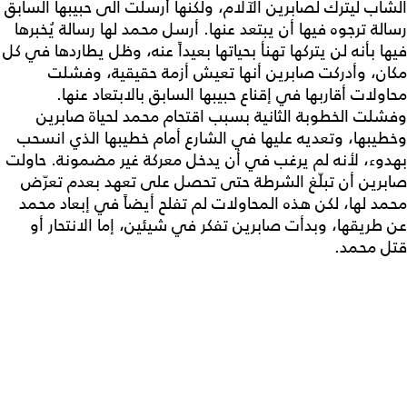
الشاب ليترك لصابرين الآلام، ولكنها أرسلت الى حبيبها السابق
رسالة ترجوه فيها أن يبتعد عنها. أرسل محمد لها رسالة يُخبرها
فيها بأنه لن يتركها تهنأ بحياتها بعيداً عنه، وظل يطاردها في كل
مكان، وأدركت صابرين أنها تعيش أزمة حقيقية، وفشلت
محاولات أقاربها في إقناع حبيبها السابق بالابتعاد عنها.
وفشلت الخطوبة الثانية بسبب اقتحام محمد لحياة صابرين
وخطيبها، وتعديه عليها في الشارع أمام خطيبها الذي انسحب
بهدوء، لأنه لم يرغب في أن يدخل معركة غير مضمونة. حاولت
صابرين أن تبلّغ الشرطة حتى تحصل على تعهد بعدم تعرّض
محمد لها، لكن هذه المحاولات لم تفلح أيضاً في إبعاد محمد
عن طريقها، وبدأت صابرين تفكر في شيئين، إما الانتحار أو
قتل محمد.