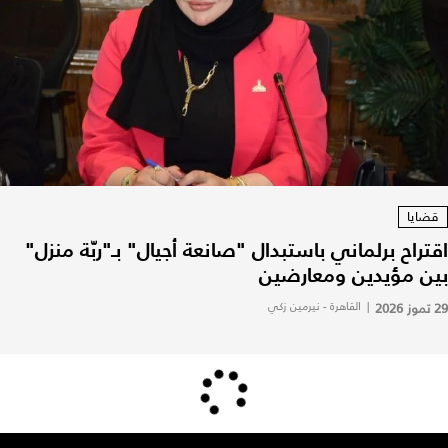
قضايا
اقتراح برلماني باستبدال "صانعة أجيال" بـ"ربّة منزل"
بين مؤيدين ومعارضين
29 تموز 2026
|
القاهرة - نيرمين زكي