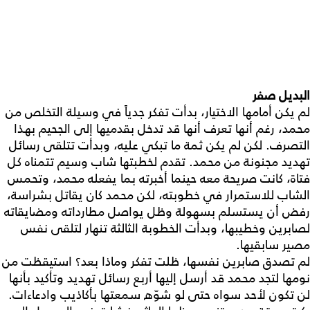
البديل صفر
لم يكن أمامها الاختيار، بدأت تفكر جدياً في وسيلة التخلص من
محمد، رغم أنها تعرف أنها قد تدخل بقدميها إلى الجحيم بهذا
التصرف. لكن لم يكن ثمة ما تبكي عليه، وبدأت تتلقى رسائل
تهديد مجنونة من محمد. تقدم لخطبتها شاب وسيم تتمناه كل
فتاة، كانت صريحة معه حينما أخبرته بما يفعله محمد، وتحمس
الشاب للاستمرار في خطوبته، لكن محمد كان يقاتل بشراسة،
رفض أن يستسلم بسهولة وظل يواصل مطارداته ومضايقاته
لصابرين وخطيبها، وبدأت الخطوبة الثالثة تنهار لتلقى نفس
مصير سابقيها.
لم تصدق صابرين نفسها، ظلت تفكر وماذا بعد؟ استيقظت من
نومها لتجد محمد قد أرسل إليها أربع رسائل تهديد وتأكيد بأنها
لن تكون لأحد سواه حتى لو شوّه سمعتها بأكاذيب وادعاءات.