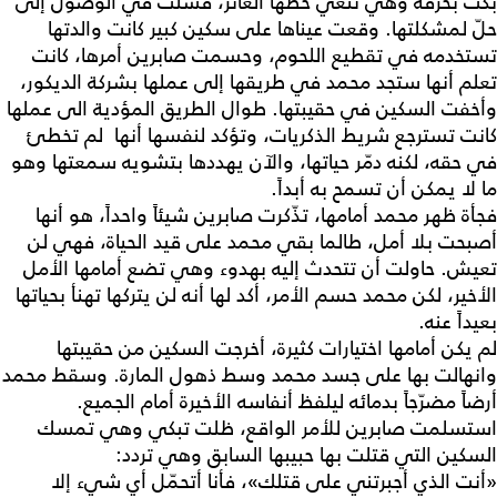
بكت بحرقة وهي تنعي حظها العاثر، فشلت في الوصول إلى
حلّ لمشكلتها. وقعت عيناها على سكين كبير كانت والدتها
تستخدمه في تقطيع اللحوم، وحسمت صابرين أمرها، كانت
تعلم أنها ستجد محمد في طريقها إلى عملها بشركة الديكور،
وأخفت السكين في حقيبتها. طوال الطريق المؤدية الى عملها
كانت تسترجع شريط الذكريات، وتؤكد لنفسها أنها لم تخطئ
في حقه، لكنه دمّر حياتها، والآن يهددها بتشويه سمعتها وهو
ما لا يمكن أن تسمح به أبداً.
فجأة ظهر محمد أمامها، تذّكرت صابرين شيئاً واحداً، هو أنها
أصبحت بلا أمل، طالما بقي محمد على قيد الحياة، فهي لن
تعيش. حاولت أن تتحدث إليه بهدوء وهي تضع أمامها الأمل
الأخير، لكن محمد حسم الأمر، أكد لها أنه لن يتركها تهنأ بحياتها
بعيداً عنه.
لم يكن أمامها اختيارات كثيرة، أخرجت السكين من حقيبتها
وانهالت بها على جسد محمد وسط ذهول المارة. وسقط محمد
أرضاً مضرّجاً بدمائه ليلفظ أنفاسه الأخيرة أمام الجميع.
استسلمت صابرين للأمر الواقع، ظلت تبكي وهي تمسك
السكين التي قتلت بها حبيبها السابق وهي تردد:
«أنت الذي أجبرتني على قتلك»، فأنا أتحمّل أي شيء إلا