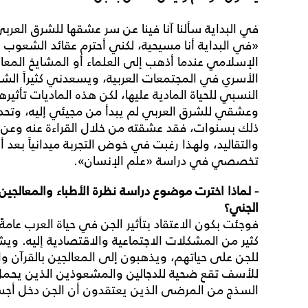
«في البداية أنا مسيحية، لكني أحترم عقائد الشعوب و
الإسلامي عندما أذهب إلى العلماء أو المشايخ المعا
الأسري في المجتمعات العربية، ويسعدني كثيراً الشعو
النسبي للحياة المادية عليها، لكن هذه الماديات تأثير
ذلك بسنوات، فقد عشقته من خلال القراءة عنه وعن 
والتقاليد، ولهذا رغبت في خوض التجربة ميدانياً بعد أن
تخصصي في دراسة «علم الإنسان».
- لماذا اخترت موضوع دراسة نظرة الأطباء والمعالجين
الجني؟
فوجئت بكون الاعتقاد بتأثير الجن في حياة العرب عامةً
كثير من المشكلات الاجتماعية والاقتصادية إليه. ويشعر
للجن على حياتهم، ويذهبون إلى المعالجين بالقرآن وال
للأسف تقع ضحية للدجالين والمشعوذين الذين يحمل
السذج من المرضى الذين يعتقدون أن الجن دخل أجسا