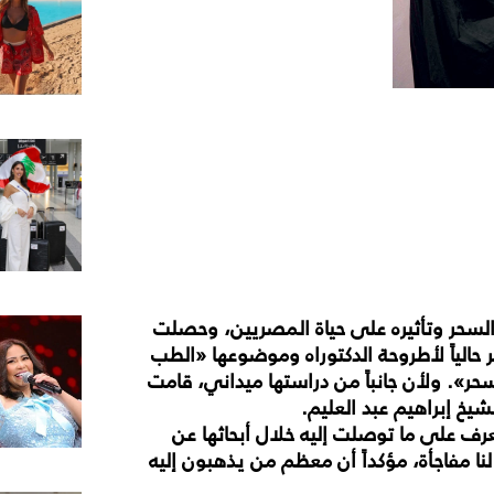
 السحر وتأثيره على حياة المصريين، وحصلت
ِر حالياً لأطروحة الدكتوراه وموضوعها «الطب
حر». ولأن جانباً من دراستها ميداني، قامت
شيخ إبراهيم عبد العليم.
تعرف على ما توصلت إليه خلال أبحاثها عن
ر لنا مفاجأة، مؤكداً أن معظم من يذهبون إليه