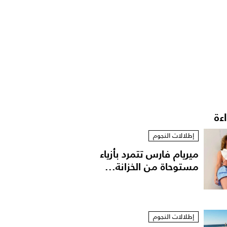
اءة
إطلالات النجوم
ميريام فارس تتمرد بأزياء
مستوحاة من الخزانة...
إطلالات النجوم