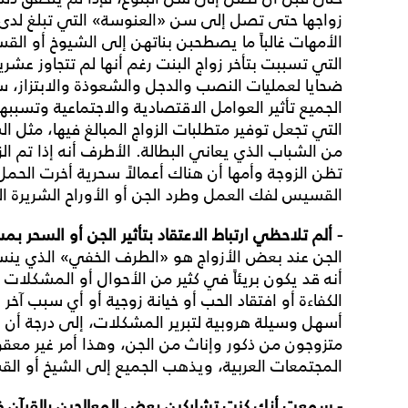
زواجها حتى تصل إلى سن «العنوسة» التي تبلغ لدى 
الأمهات غالباً ما يصطحبن بناتهن إلى الشيوخ أو ال
التي تسببت بتأخر زواج البنت رغم أنها لم تتجاوز عشري
ضحايا لعمليات النصب والدجل والشعوذة والابتزاز، 
الجميع تأثير العوامل الاقتصادية والاجتماعية وتسببها
التي تجعل توفير متطلبات الزواج المبالغ فيها، مثل الش
من الشباب الذي يعاني البطالة. الأطرف أنه إذا تم ال
تظن الزوجة وأمها أن هناك أعمالاً سحرية أخرت الحمل
القسيس لفك العمل وطرد الجن أو الأوراح الشريرة ا
- ألم تلاحظي ارتباط الاعتقاد بتأثير الجن أو السحر بم
الجن عند بعض الأزواج هو «الطرف الخفي» الذي ينسبو
أنه قد يكون بريئاً في كثير من الأحوال أو المشكلات 
الكفاءة أو افتقاد الحب أو خيانة زوجية أو أي سبب آخر 
أسهل وسيلة هروبية لتبرير المشكلات، إلى درجة أن 
متزوجون من ذكور وإناث من الجن، وهذا أمر غير مع
المجتمعات العربية، ويذهب الجميع إلى الشيخ أو القس
- سمعت أنك كنت تشاركين بعض المعالجين بالقرآن