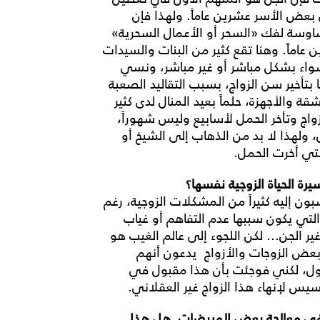
بعض الأسر عشرين عاماً. ولهذا فإن
قساوسة لفك «السحر أو الأعمال السحرية»
ن عاماً. وهنا تقع كثير من البنات والسيدات
سواء بشكل مباشر أو غير مباشر، ونسي
 بتأخير سن الزواج، بسبب التقاليد الصعبة
قة والأجهزة، حلماً بعيد المنال لدى كثير
زواج وتأخر الحمل لأسابيع وليس شهوراً،
، ولهذا لا بد من الذهاب إلى الشيخ أو
لتي أخرت الحمل.
سيرة الحياة الزوجية نفسها؟
ن إليه كثيراً من المشكلات الزوجية، رغم
التي يكون سببها عدم التفاهم أو غياب
غير الجن... لكن اللجوء إلى عالم الغيب هو
بعض الزوجات والأزواج يدعون أنهم
قول، لكني فوجئت بأن هذا مقبول في
يس لإنهاء هذا الزواج غير العقلاني.
 في معالجة بعض المريضات. هل هذا