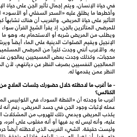
في حياة الإنسان، ويتم إجمال تأثير الجن على حياة ا
وأخطرها ما يطلق عليه «السحر السفلي أو الأسود» ا
التأثير على حياة المريض. والغريب أن هناك تشابهاً 
للمرضى المتأثرين بالجن، إذ يقرأ الشيخ القرآن سوا
ويطلب من المريض شربه أو الاستحمام به، وهو ما ي
الإنجيل ويقيم الصلوات الدينية على الماء أيضاً وي
به. والأغرب أنني وجدت كثيراً من المرضى المسلمي
محجبات، وكذلك وجدت بعض المسيحيين يعالجون عند 
المعالجين النفسيين بصرف النظر عن ديانتهم، لأن 
النظر عمن يقدمها له.
- ما أغرب ما لاحظته خلال حضورك جلسات العلاج من ا
الكنائس؟
أغرب ما وجدته أن «القطة السوداء في الكوابيس المزع
عمله لإثبات وجود الجن في جسد المريض، رغم أنه 
يكذب المريض ويدعي ذلك للهروب من المشكلات التي
عليه، وأنه ليس له يد فيها أو أنه مغلوب على أمره، 
وليست حقيقة. الشيء الغريب الذي لاحظته أيضاً حرص
حتى قبل أن تصل إلى سن البلوغ، فإذا لم يتحقق ذل