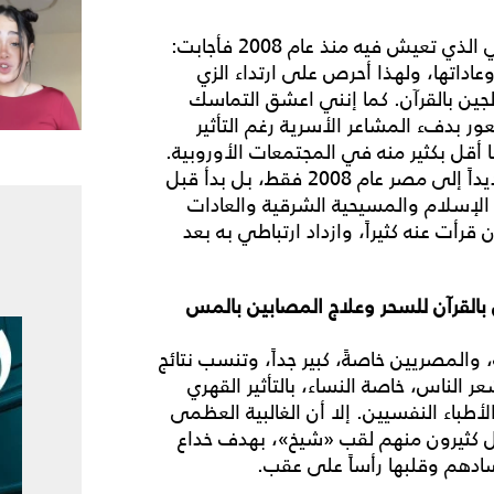
في البداية سألنا آنا فينا عن سر عشقها للشرق العربي الذي تعيش فيه منذ عام 2008 فأجابت:
عاداتها، ولهذا أحرص على ارتداء الزي
لجين بالقرآن. كما إنني اعشق التماسك
ر بدفء المشاعر الأسرية رغم التأثير
ها أقل بكثير منه في المجتمعات الأوروبية.
وعشقي للشرق العربي لم يبدأ من مجيئي إليه، وتحديداً إلى مصر عام 2008 فقط، بل بدأ قبل
الإسلام والمسيحية الشرقية والعادات
 قرأت عنه كثيراً، وازداد ارتباطي به بعد
 بالقرآن للسحر وعلاج المصابين بالمس
، والمصريين خاصةً، كبير جداً، وتنسب نتائج
 الناس، خاصة النساء، بالتأثير القهري
أطباء النفسيين. إلا أن الغالبية العظمى
 كثيرون منهم لقب «شيخ»، بهدف خداع
دهم وقلبها رأساً على عقب.