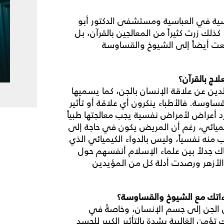
ية في العباسية ومستشفى الدكتور أبو
لك زرت كثيراً من المعالجين بالقرآن، بل
عت أيضاً إلى الشيوخ والقساوسة
اج بالقرآن؟
الدين عن علاقة الإنسان بالجن، كما يسميها
قساوسة. فالأطباء ينكرون أي علاقة أو تأثير
د أعراض لأمراض نفسية يجب معالجتها طبياً
لكيميائي، رغم أن المريض يكون في حاجة إلى
منه نفسياً، وليس بالدواء الكيميائي الذي
ك جدلاً بين علماء الإسلام أنفسهم حول
الأزهر ورصدت أدلة كل من المؤيدين
ه.
قاءاتك مع الشيوخ والقساوسة؟
 الجن إلى جسم الإنسان، وخاصةً في
ؤمن الغالبية بشدة بالتأثير الكبير للحسد