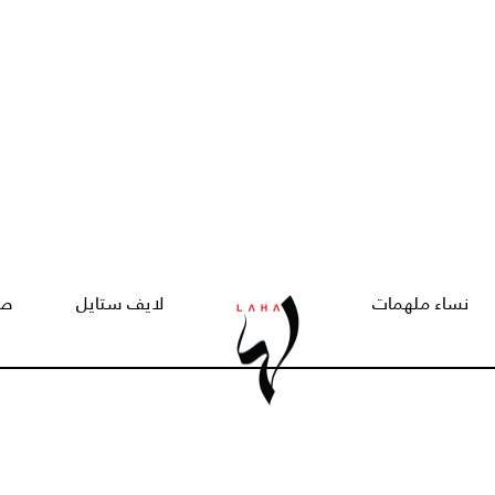
نساء ملهمات
لايف ستايل
صح