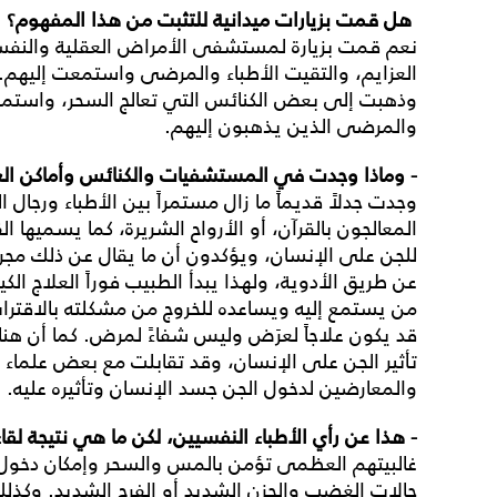
هل قمت بزيارات ميدانية للتثبت من هذا المفهوم؟
نعم قمت بزيارة لمستشفى الأمراض العقلية والنفس
العزايم، والتقيت الأطباء والمرضى واستمعت إليهم. كذ
وذهبت إلى بعض الكنائس التي تعالج السحر، واستم
والمرضى الذين يذهبون إليهم.
- وماذا وجدت في المستشفيات والكنائس وأماكن العل
وجدت جدلاً قديماً ما زال مستمراً بين الأطباء ورجال 
المعالجون بالقرآن، أو الأرواح الشريرة، كما يسميها ال
للجن على الإنسان، ويؤكدون أن ما يقال عن ذلك مجر
عن طريق الأدوية، ولهذا يبدأ الطبيب فوراً العلاج ا
من يستمع إليه ويساعده للخروج من مشكلته بالاقتراب 
قد يكون علاجاً لعرَض وليس شفاءً لمرض. كما أن هنا
تأثير الجن على الإنسان، وقد تقابلت مع بعض علماء 
والمعارضين لدخول الجن جسد الإنسان وتأثيره علي
- هذا عن رأي الأطباء النفسيين، لكن ما هي نتيجة ل
غالبيتهم العظمى تؤمن بالمس والسحر وإمكان دخول
حالات الغضب والحزن الشديد أو الفرح الشديد. وكذلك ت