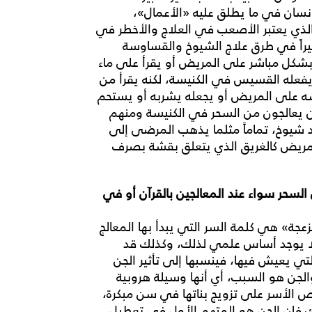
لإنسان في ما يطلق عليه «الأعمال»،
لذي يعتبر الأصعب في العلاج والأخطر في
كبيراً في طرق علاج الشيوخ والقساوسة
ء بشكل مباشر على المريض أو يقرأ على ماء
فعله القسيس في الكنيسة، لكنه يقرأ من
رشه على المريض أو يجعله يشربه أو يستحم
ن يعالجون من السحر في الكنيسة ومنهم
شيوخ، تماماً مثلما يذهب المرضى إلى
المريض كالغريق الذي يتعلق بقشة بصرف
لسحر سواء عند المعالجين بالقرآن أو في
جة» هي كلمة السر التي يبدأ بها المعالج
لا يوجد أساس علمي لذلك، وكذلك قد
 يعيش فيها، فينسبها إلى تأثير الجن
والجن هو السبب، أي أنها وسيلة هروبية
 الأسر على تزويج بناتها في سن مبكرة،
ك فإن الجن هو المتهم الأول في تعطيل