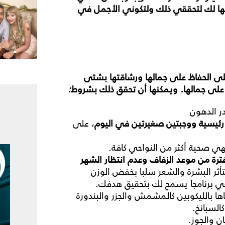
ا
لك
لتحققي
ذلك
ولتكوني
الأجمل
في
لى
الحفاظ
على
جمالها
ورشاقتها
بشتى
على
جمالها
.
ويمكنها
أن
تحقق
ذلك
بشروط
:
ر الدهون
رئيسية
ووجبتين
صغيرتين
في
اليوم
، على
ي صحية أكثر من النواحي كافة.
ترة
من
موعد
الزفاف
وعدم
انتظار
الشهر
أثر البشرة والشعر سلباً بخفض الوزن
ها بالليكوبين كالمشمش والجزر والبندورة
السبانخ.
ان والجوز.