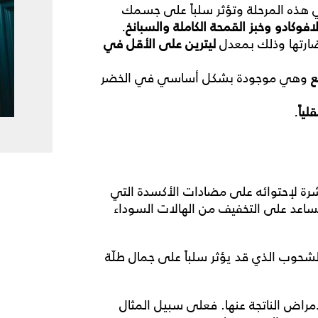
هذه المرحلة وتؤثر سلباً على جسمك
افوكادو
وخبز
القمحة
الكاملة
والسبانخ
.
ارتها وذلك بمعدل
ليترين
على
الأقل
في
ع
وهي موجودة بشكل أساسي في الخضر
لياً
.
شرة لإحتوائه على مضادات الأكسدة التي
يساعد على التخفيف
من
الهالات
السوداء
لشحوب الذي قد يؤثر سلباً على جمال طلّة
أمراض
الناتجة
عنها. فعلى سبيل المثال