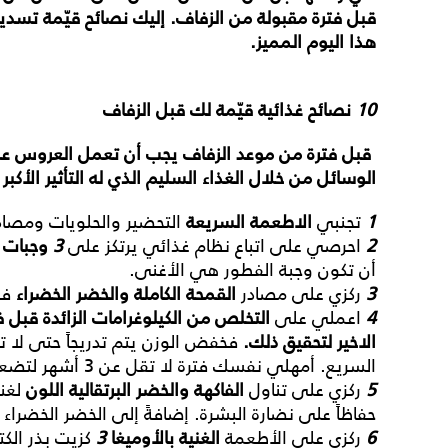
قبل
فترة
مقبولة
من
الزفاف
.
إليك
نصائح
قيّمة
تسديه
هذا
اليوم
المميز
.
10
نصائح
غذائية
قيّمة
لك
قبل
الزفاف
قبل
فترة
من
موعد
الزفاف
يجب
أن
تعمل
العروس
ع
الوسائل
من
خلال
الغذاء
السليم
الذي
له
التأثير
الأكبر
1
تجنبي
الاطعمة
السريعة
التحضير والحلويات ومصاد
2
احرصي على اتباع نظام غذائي يرتكز على
3
وجبات
أن تكون وجبة الفطور هي الأغنى.
3
ركزي على مصادر
القمحة
الكاملة
والخضر
الخضراء
فه
4
اعملي على
التخلص
من
الكيلوغرامات
الزائدة
قبل
ف
الاخير
لتحقيق
ذلك
.
فخفض الوزن يتم تدريجاً حتى لا تت
السريع. أمهلي نفسك فترة لا تقل عن 3 أشهر لتضعي برنامجاً يسمح لك بتحقيق هدفك.
5
ركزي على تناول
الفاكهة
والخضر
البرتقالية
اللون
لغنا
حفاظاً على نضارة البشرة. إضافةً إلى الخضر الخضراء ك
6
ركزي على الأطعمة
الغنية
بالأوميغا
3
كزيت بذر الكت