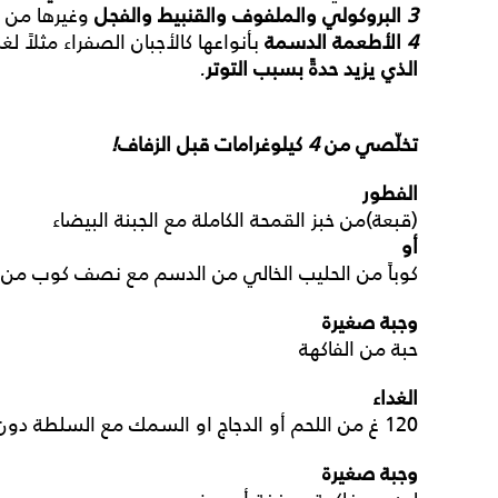
3
البروكولي
والملفوف
والقنبيط
والفجل
وغيرها من
4
الأطعمة
الدسمة
بأنواعها كالأجبان الصفراء مثلاً لغ
الذي
يزيد
حدةً
بسبب
التوتر
.
تخلّصي
من
4
كيلوغرامات
قبل
الزفاف
!
الفطور
(قبعة)من خبز القمحة الكاملة مع الجبنة البيضاء
أو
كوباً من الحليب الخالي من الدسم مع نصف كوب من ال
وجبة
صغيرة
حبة من الفاكهة
الغداء
120 غ من اللحم أو الدجاج او السمك مع السلطة دون نشويات لخفض الوزن بسرعة كبرى.
وجبة
صغيرة