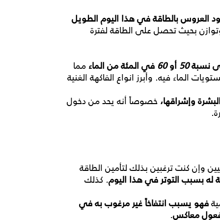
ود
العروس
بالطاقة
في
هذا
اليوم
الطويل
وتوازن بحيث تحصل على الطاقة لفترة
ى
نسبة
50
أو
60
في
المئة
من
الماء
مما
ت الماء فيه. وأبرز انواع الفاكهة الغنية
لبشرة
وإشراقها،
خصوصاً أنه يحد من دخول
ة.
ين وإن كنت ترغبين بذلك لتأمين الطاقة
له
بسبب
التوتر
في
هذا
اليوم
.
كذلك
ية
فهو
يسبب
انتفاخاً
غير
مرغوب
به
في
عول
معاكس
.