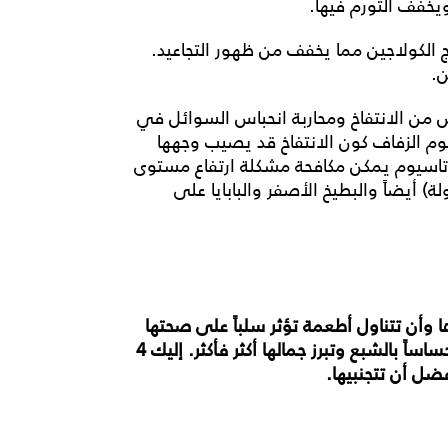
ويخفف التورم فيها.
الكولاجين
مما
يخفف
من
ظهور
التجاعيد.
ص
من
الانتفاخ
ومحاربة
انحباس
السوائل
في
م الزفاف كون الانتفاخ قد يصيب وجهها
وتاسيوم يمكن مكافحة مشكلة ارتفاع مستوى
ة) أيضاً والبطيخ
الأصفر
والبابايا على
ا
وأن
تتناول
أطعمة
تؤثر
سلباً
على
صحتها
ساساً
بالشبع
وتبرز
جمالها
أكثر
فأكثر
.
إليك
4
فضل
أن
تتجنبيها
.