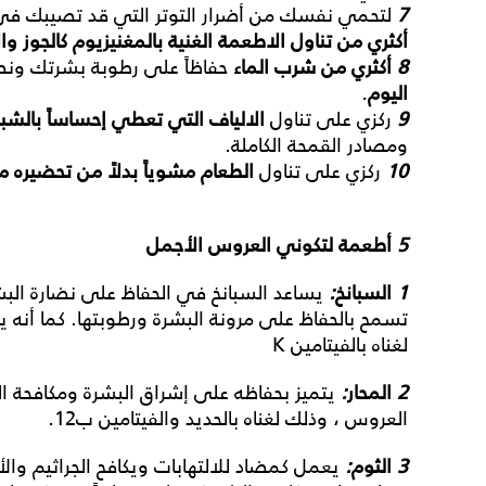
7
لتحمي نفسك من أضرار التوتر التي قد تصيبك في 
أكثري
من
تناول
الاطعمة
الغنية
بالمغنيزيوم
كالجوز
وال
8
أكثري
من
شرب
الماء
حفاظاً على رطوبة بشرتك ونض
اليوم
.
9
ركزي على تناول
الالياف
التي
تعطي
إحساساً
بالشب
ومصادر القمحة الكاملة.
10
ركزي على تناول
الطعام
مشوياً
بدلاً
من
تحضيره
مق
5
أطعمة
لتكوني
العروس
الأجمل
1
السبانخ
:
يساعد السبانخ في الحفاظ
على
نضارة
الب
تسمح بالحفاظ على مرونة البشرة ورطوبتها. كما أنه 
لغناه بالفيتامين K
2
المحار
:
يتميز بحفاظه
على
إشراق
البشرة
ومكافحة
ا
العروس ، وذلك لغناه بالحديد والفيتامين ب12.
3
الثوم
:
يعمل كمضاد
للالتهابات
ويكافح
الجراثيم
وال