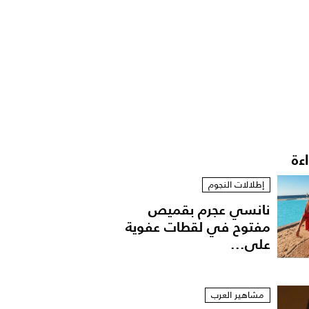
اءة
إطلالات النجوم
نانسي عجرم بقميص
مفتوح في لقطات عفوية
على...
مشاهير العرب