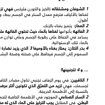
1
الشوفان
ومشتقاته
كالخبز والكورن فليكس
فهي
تز
لغناها بالألياف فترفع معدل السكر في الجسم ببطء 
أطول.
2
المحار
:
يتميز بغناه بالزنك
3
الفاكهة
بأنواعها
لغناها
بالماء
حيث
تحتوي
الفاكهة
عل
يساعد في الحفاظ على رطوبة الجسم وعلى توازن مستويا
بالماء تلك الإستوائية.
4
بذر
الكتان
:
يمتاز
بغناه
بالأوميغا
3
الذي
يزيد
نضارة
ا
السموم إلى الجسم فيحافظ على صحته وصحة البشر
...
و
4
تتجنبينها
!
1
الكافيين
:
في يوم الزفاف تجنبي تناول مصادر الكافي
لجسمك، فهي
تزيد
من
التعرّق
الذي
تكونين
أكثر
عرضة
بالنسبة إلى الأطعمة الحريفة.
2
السكر
الصناعي
الموجود في الأطعمة الخاصة للحم
البطن
.
في المقابل
يجب
التركيز
على
الماء
الذي
له
مف