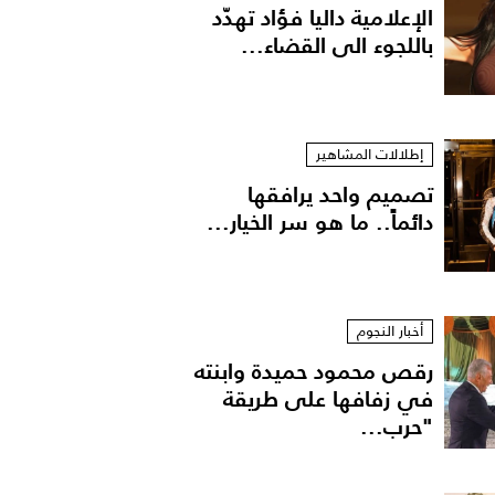
الإعلامية داليا فؤاد تهدّد
باللجوء الى القضاء...
إطلالات المشاهير
تصميم واحد يرافقها
دائماً.. ما هو سر الخيار...
أخبار النجوم
رقص محمود حميدة وابنته
في زفافها على طريقة
"حرب...