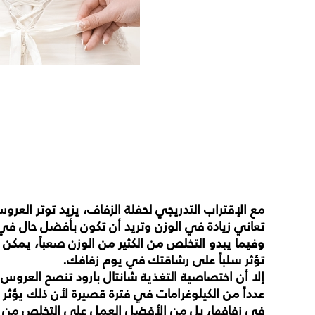
مع
الإقتراب
التدريجي
لحفلة
الزفاف،
يزيد
توتر
العرو
تعاني
زيادة
في
الوزن
وتريد
أن
تكون
بأفضل
حال
في
وفيما
يبدو
التخلص
من
الكثير
من
الوزن
صعباً،
يمكن
تؤثر
سلباً
على
رشاقتك
في
يوم
زفافك
.
إلا
أن
اختصاصية
التغذية
شانتال
بارود
تنصح
العروس
عدداً
من
الكيلوغرامات
في
فترة
قصيرة
لأن
ذلك
يؤثر
في
زفافها،
بل
من
الأفضل
العمل
على
التخلص
من