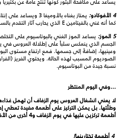
يساعد على مكافحة البثور كونها تنتج عامةً عن بكتيريا 
4
الأفوكادو
:
يمتاز بغناه بالأوميغا 3 ويساعد على إنتاج
كما أنه غني بالفيتامين E الذي يحارب آثار التقدم بالسن.
5
الموز
:
يساعد الموز الغني بالبوتاسيوم على التخل
الجسم
الذي ينعكس سلباً على إطلالة العروس في يو
وعينيها، إضافةً إلى جسمها. فمع ارتفاع مستوى الب
الصوديوم المسبب لهذه الحالة. ويحتوي الفريز (الفراول
نسبة جيدة من البوتاسيوم.
...
وفي
اليوم
المنتظر
لا
يعني
انشغال
العروس
يوم
الزفاف
أن
تهمل
غذاءه
وطلّتها
.
بل
يمكن
التركيز
على
أطعمة
مفيدة
تعطي
إح
أطعمة
تركزين
عليها
في
يوم
الزفاف
و
4
أخرى
من
الأ
4
أطعمة
تختارينها
!