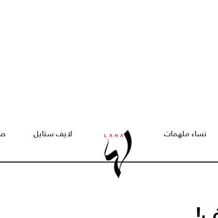
نساء ملهمات
لايف ستايل
صح
ف!