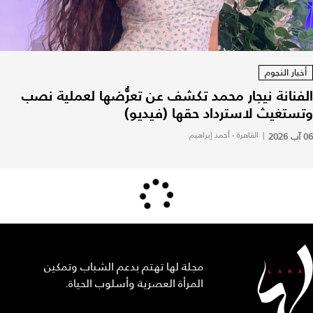
أخبار النجوم
الفنانة نيجار محمد تكشف عن تعرُّضها لعملية نصب
وتستغيث لاسترداد حقها (فيديو)
06 آب 2026
|
القاهرة - أحمد إبراهيم
مجلة لها تهتم بدعم الشباب وتمكين
المرأة العصرية وأسلوب الحياة.