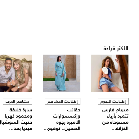
الأكثر قراءة
إطلالات النجوم
إطلالات المشاهير
مشاهير العرب
ميريام فارس
حقائب
سارة خليفة
تتمرد بأزياء
وإكسسوارات
ومحمود كهربا
مستوحاة من
الأميرة رجوة
حديث السوشيال
الخزانة...
الحسين.. توقيع...
ميديا بعد...