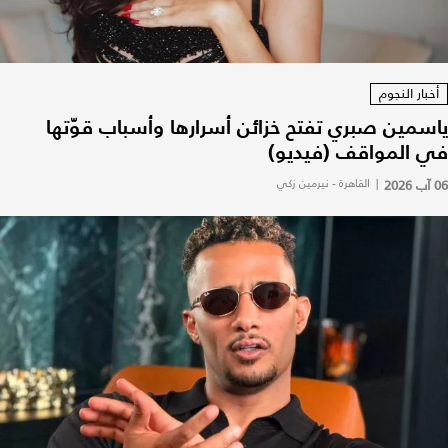
أخبار النجوم
ياسمين صبري تفتح خزائن أسرارها وأسباب قوّتها
في المواقف (فيديو)
06 آب 2026
|
القاهرة - نيرمين زكي