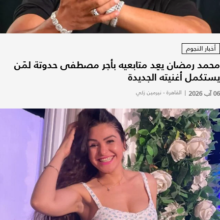
أخبار النجوم
محمد رمضان يعِد متابعيه بأجر مصطفى حدوتة لمَن
يستكمل أغنيته الجديدة
06 آب 2026
|
القاهرة - نيرمين زكي