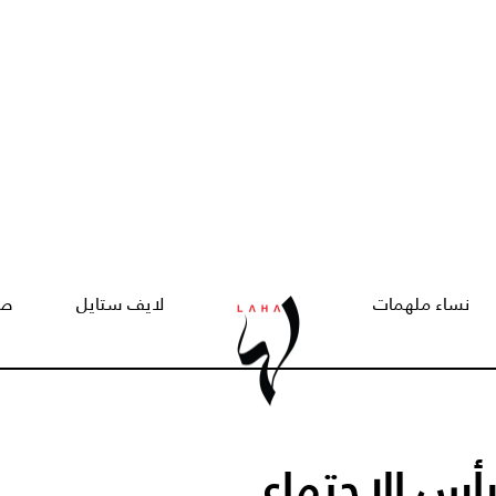
نساء ملهمات
لايف ستايل
صح
رأس الاجتماع