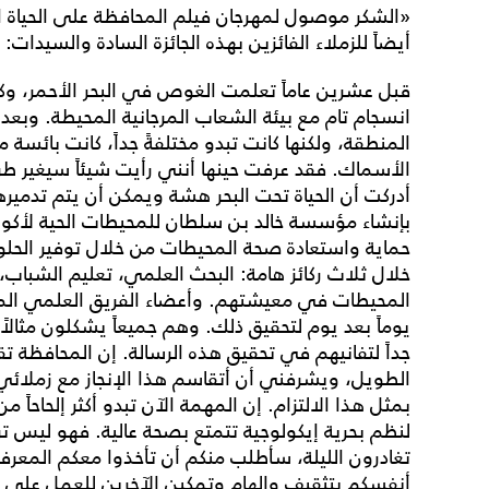
«الشكر موصول لمهرجان فيلم المحافظة على الحياة الف
أيضاً للزملاء الفائزين بهذه الجائزة السادة والسيدات:
قبل عشرين عاماً تعلمت الغوص في البحر الأحمر، وك
انسجام تام مع بيئة الشعاب المرجانية المحيطة. وبعد
المنطقة، ولكنها كانت تبدو مختلفةً جداً، كانت بائسة
الأسماك. فقد عرفت حينها أنني رأيت شيئاً سيغير طري
أدركت أن الحياة تحت البحر هشة ويمكن أن يتم تدميره
بإنشاء مؤسسة خالد بن سلطان للمحيطات الحية لأكو
حماية واستعادة صحة المحيطات من خلال توفير الحلو
خلال ثلاث ركائز هامة: البحث العلمي، تعليم الشبا
المحيطات في معيشتهم. وأعضاء الفريق العلمي الم
يوماً بعد يوم لتحقيق ذلك. وهم جميعاً يشكلون مثالاً 
جداً لتفانيهم في تحقيق هذه الرسالة. إن المحافظة ت
الطويل، ويشرفني أن أتقاسم هذا الإنجاز مع زملائي الف
بمثل هذا الالتزام. إن المهمة الآن تبدو أكثر إلحاحاً
لنظم بحرية إيكولوجية تتمتع بصحة عالية. فهو ليس تر
تغادرون الليلة، سأطلب منكم أن تأخذوا معكم المعرف
أنفسكم بتثقيف وإلهام وتمكين الآخرين للعمل على ت