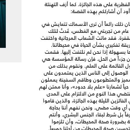
طرية على هذه الجائزة. كما أزف التهنئة
 أود أن أشارككم بهذه القصة:
ان ذلك رائعاً أن ترى الأسماك تتعايش في
 عام من تجربتي مع الغطس، عُدتُ لتلك
 مقفرة. فقد ماتت الشعاب المرجانية واختفت
قة تفكيري بشأن الحياة في محيطاتنا.
ا بسهولة إذا نحن لم نلتفت إليها. فقمت
ن جزءاً من الحل. فإن رسالة المؤسسة هي
ل القائمة على العلم. ونقوم بذلك من
ب، الوصول إلى الناس الذين يعتمدون على
ميز والمتطوعون وطاقم السفينة يعملون
حياً لشعارنا «علم بلا حدود»، وأنا ممتن لهم
قتضي هذا النوع من الالتزام على المدى
ائزين الليلة بهذه الجائزة، والذين قاموا
 من أي وقت مضى. ونحن نفهم أننا بحاجة
فاً بل شرط لبقاء الجنس البشري. وأنتم
ة بضرورة صحة المحيطات، وأن تلزموا
حسين صحة المحيطات من أجلنا جميعاً.