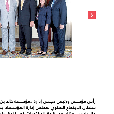
‹
رأس مؤسس ورئيس مجلس إدارة «مؤسسة خالد بن سلط
سلطان الاجتماع السنوي لمجلس إدارة المؤسسة، بح
والإداريين، وذلك في قاعة المؤتمرات في فندق «ني