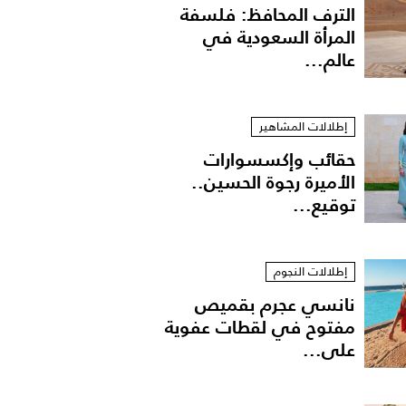
الترف المحافظ: فلسفة
المرأة السعودية في
عالم...
إطلالات المشاهير
حقائب وإكسسوارات
الأميرة رجوة الحسين..
توقيع...
إطلالات النجوم
نانسي عجرم بقميص
مفتوح في لقطات عفوية
على...