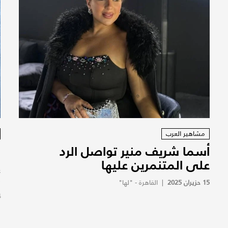
مشاهير العرب
أسما شريف منير تواصل الرد
ن
على المتنمرين عليها
إ
ك
15 حزيران 2025
|
القاهرة - "لها"
4