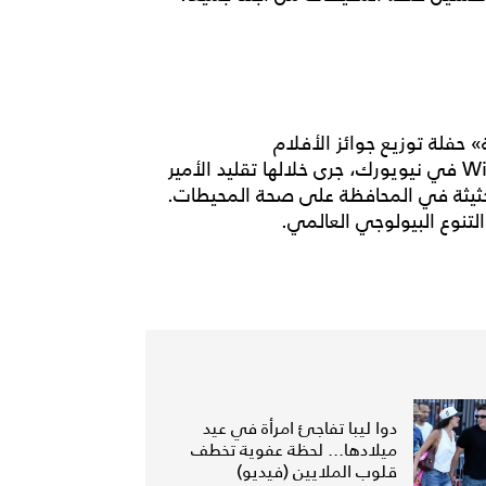
حفلة توزيع جوائز الأفلام
الفائزة Wildlife (WCFF) conservation Film Festival في نيويورك، جرى خلالها تقليد الأمير
 الحثيثة في المحافظة على صحة المحيطات.
لتنوع البيولوجي العالمي.
دوا ليبا تفاجئ امرأة في عيد
ميلادها... لحظة عفوية تخطف
قلوب الملايين (فيديو)