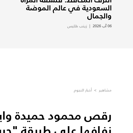
السعودية في عالم الموضة
والجمال
06 آب 2026
|
زينب طليس
مشاهير
>
أخبار النجوم
رقص محمود حميدة واب
زفافها على طريقة "حرب