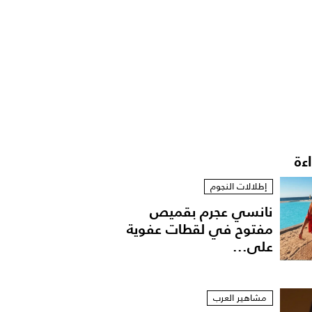
اءة
إطلالات النجوم
نانسي عجرم بقميص
مفتوح في لقطات عفوية
على...
مشاهير العرب