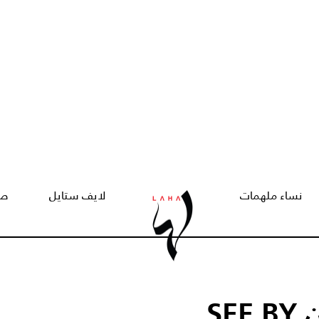
نساء ملهمات
لايف ستايل
صح
من SEE BY