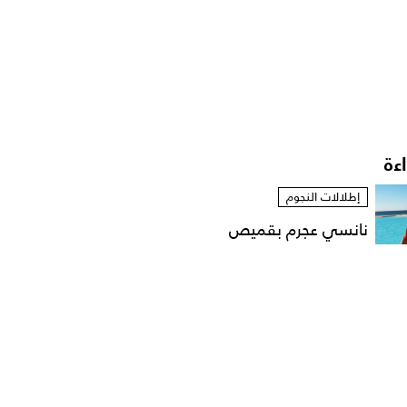
اءة
إطلالات النجوم
نانسي عجرم بقميص
مفتوح في لقطات عفوية
على...
أخبار النجوم
رقص محمود حميدة وابنته
في زفافها على طريقة