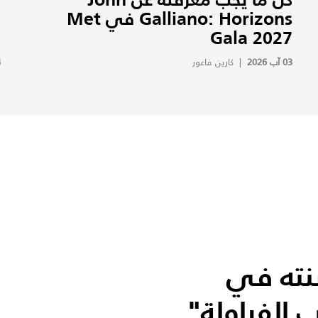
Galliano: Horizons في Met
Gala 2027
ه
03 آب 2026
|
كارين فاعور
4
نته في
 الفراولة"