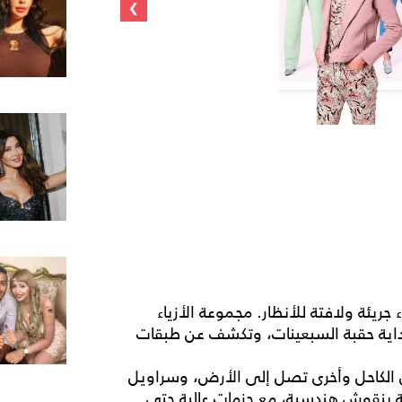
›
تكشف فتاة See by Chloe عن أزياء جريئة ولافتة للأنظار. مجموعة الأزياء
بداية حقبة السبعينات، وتكشف عن طبقات
لكاحل وأخرى تصل إلى الأرض، وسراويل
ة بنقوش هندسية، مع جزمات عالية حتى