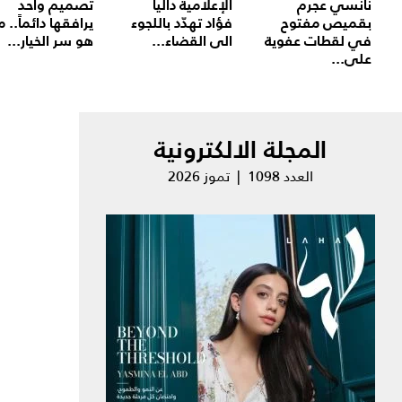
نانسي عجرم
الإعلامية داليا
تصميم واحد
بقميص مفتوح
فؤاد تهدّد باللجوء
يرافقها دائماً.. م
في لقطات عفوية
الى القضاء...
هو سر الخيار...
على...
المجلة الالكترونية
العدد 1098 | تموز 2026