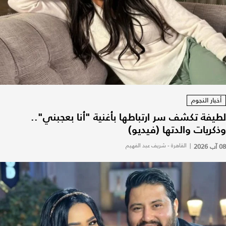
أخبار النجوم
لطيفة تكشف سر ارتباطها بأغنية "أنا بعجبني"..
وذكريات والدتها (فيديو)
08 آب 2026
|
القاهرة - شريف عبد الفهيم