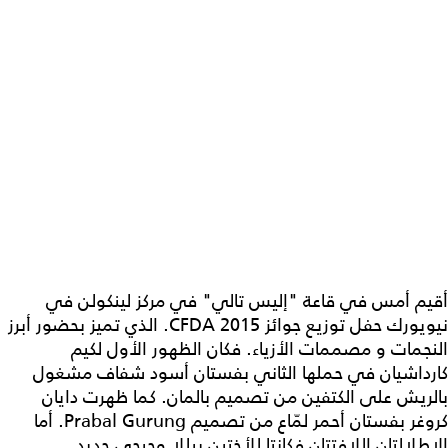
أقيم أمس في قاعة "إليس تالي" في مركز لينكولن في
نيويورك حفل توزيع جوائز CFDA 2015. الذي تميز بحضور أبرز
النجمات و مصممات الأزياء. فكان الظهور الأول لكيم
كارداشيان في حملها الثاني بفستان أسود شفاف مشغول
بالريش على الكتفين من تصميم بالمان. كما ظهرت دايان
كروغر بفستان أحمر لمّاع من تصميم Prabal Gurung. أما
الإطلالتان اللافتتان فكانتا للأختين بيللا وجيجي حديد