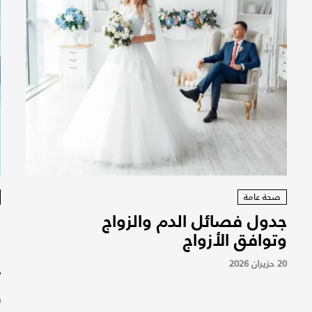
صحة عامة
جدول فصائل الدم والزواج
و
وتوافق الأزواج
م
ا
20 حزيران 2026
ت
9