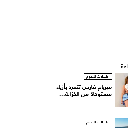
اءة
إطلالات النجوم
ميريام فارس تتمرد بأزياء
مستوحاة من الخزانة...
إطلالات النجوم