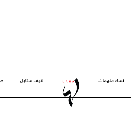
نساء ملهمات
لايف ستايل
صح