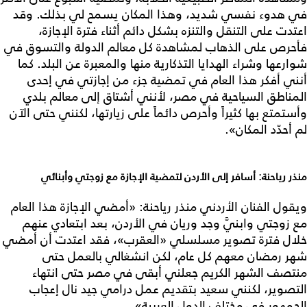
في هدوء نفسي شديد، وهذا المكان يسمح لي بذلك. وقد
اعتدت على التنقل والتنزه بشكل دائم أثناء فترة الإجازة،
فأحرص على الذهاب لمشاهدة كل معالم الدولة والتسوق في
شوارعها وشراء الهدايا التذكارية منها والمعبرة عن البلد. كما
أنني أفكر هذا العام في تمضية جزء من إجازتي في إحدى
المناطق السياحية في مصر، لأنني أشتاق إلى معالم بلدي
وأستمتع بها كثيراً وأحرص دائماً على زيارتها، لكنني حتى الآن
لم أحدّد المكان».
منذر رياحنة: أسافر إلى الأردن لتمضية الإجازة مع زوجتي وأبنائي
ويقول الفنان الأردني منذر رياحنة: «أمضي الإجازة هذا العام
مع زوجتي وابنيَّ وجد وريان في الأردن، بعد ابتعادي عنهم
خلال فترة تصوير مسلسلي «العقرب»، فقد اعتدت أن أمضي
شهر رمضان معهم كل عام، لكن انشغالي بالعمل حتى
منتصف الشهر الكريم جعلني أبقى في مصر حتى انتهاء
التصوير، لكنني سعيد بتقديم عمل درامي جيد نال إعجاب
الجمهور في مختلف الدول العربية».