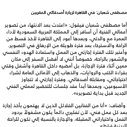
مصطفى شعبان: في القاهرة لزيارة أصدقائي المقربين
أما مصطفى شعبان فيقول: «اعتدت بعد الانتهاء من تصوير
أعمالي الفنية أن أسافر إلى المملكة العربية السعودية لأداء
العمرة مع والدتي، وبعدها أعود إلى القاهرة لأخذ قسط من
الراحة والاسترخاء بعد فترة طويلة من الإرهاق في التصوير.
وأعتبر تلك الفترة إجازتي من العمل واستعادة الهدوء النفسي
والشعور بالراحة، خصوصاً أنني لا أفضل السفر إلى مكان
معين أثناء فترة الإجازة، بل أمضيه داخل القاهرة وأشغل وقتي
بقراءة الكتب والروايات، والذهاب إلى الأماكن العامة لشراء
احتياجاتي، ومقابلة أصدقائي. وفترة إجازتي لا تتجاوز
الأسبوعين، وبعدها أبدأ عقد جلسات للتحضير لعملي الفني
الجديد قبل بداية تصويره».
وأضاف: «أنا من الفنانين القلائل الذين لا يهتمون بأخذ إجازة
بعد كل عمل فني، لأن تفكيري دائماً يكون مشغولاً بردود
الفعل واختياراتي المقبلة، والإجازة بالنسبة إلي تكون للراحة
البدنية فقط».