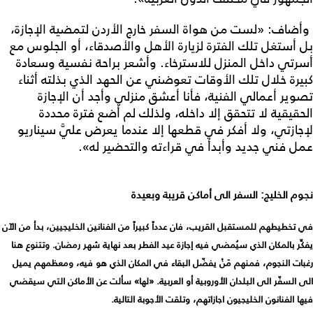
وأضاف: «لست من هواة السفر خارج الأردن لتمضية الإجازة،
بل أستغل تلك الفترة لزيارة الأهل والأصدقاء، أو الجلوس مع
أسرتي داخل المنزل للاسترخاء. وأشعر براحة نفسية وسعادة
كبيرة خلال تلك الأوقات تعوضني عن الحهد الذي بذلته أثناء
تصوير أعمالي الفنية، فأنا أعشق منزلي وأجد أن الإجازة
الحقيقية لا تتحقق إلا داخله، ولذلك لم أضع فترة محددة
لإجازتي، ولا أفكر في قطعها إلا عندما يعرض عليَّ سيناريو
عمل فني جديد وأبدأ في قراءته والتحضير له».
نجوم الخليج: السفر الى أماكن قريبة وبعيدة
في تخطيطهم للمستقبل القريب، فان عدداً كبيراً من الفنانين الخليجيين، بدأ من الآن
يفكِّر بالمكان الذي سيُمضي فيه إجازة عيد الفطر بعد نهاية شهر رمضان. وتتنوع هنا
رغبات النجوم، فمنهم مَنْ يفضّل البقاء في المكان الذي هو فيه، ومعظمهم يميل
الى السفّر الى البلدان الأوروبية أو العربية. «لها» سألت عن الأماكن التي سيقضي
فيها الفنانون الخليجيون اجازاتهم، وتلقت الأجوبة التالية.