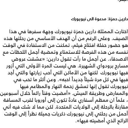
دارين حمزة: مدعوة الى نيويورك
اختارت الممثلة دارين حمزة نيويورك وجهة سفرها في هذا
الصيف. وعلى الرغم من أن الهدف الأساسي من رحلتها هذه
هو حضور حفلة افتتاح فيلم، تمكنت من الاستفادة في الوقت
نفسه من هذه الفرصة للاستمتاع وتمضية أجمل اللحظات مع
الاصدقاء. عن أجمل ما رأت تقول دارين: «عشقت عروض
مسارح برودواي الشهيرة. هي ليست المرة الأولى التي أزور
فيها نيويورك لكنها من الأماكن التي أحب زيارتها والتي أجد
فيها في كل مرة شيئاً جديداً احبه». وعن أكثر ما تحب في
نيويورك تقول إنها تعشق زحمة النهار والمطاعم فيها
والمعارض وطريقة العيش. «أمضيت وقتاً رائعاً خلال أسبوعين
، علماً ان معظم أسفاري عادةً تكون إلى أوروبا لقرب المسافة
مقارنةً بالرحلة إلى الولايات المتحدة. لكن مما لا شك فيه أني
أحمل من رحلتي إلى نيويورك ذكريات جميلة نظراً إلى الوقت
الرائع الذي أمضيته فيها».