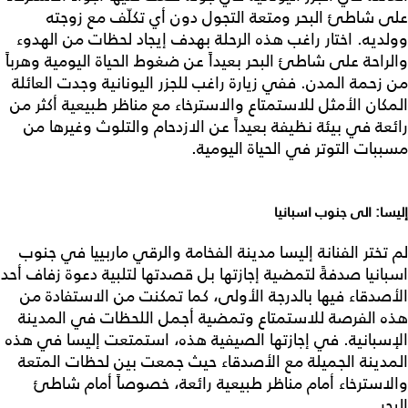
على شاطئ البحر ومتعة التجول دون أي تكلّف مع زوجته
وولديه. اختار راغب هذه الرحلة بهدف إيجاد لحظات من الهدوء
والراحة على شاطئ البحر بعيداً عن ضغوط الحياة اليومية وهرباً
من زحمة المدن. ففي زيارة راغب للجزر اليونانية وجدت العائلة
المكان الأمثل للاستمتاع والاسترخاء مع مناظر طبيعية أكثر من
رائعة في بيئة نظيفة بعيداً عن الازدحام والتلوث وغيرها من
مسببات التوتر في الحياة اليومية.
إليسا: الى جنوب اسبانيا
لم تختر الفنانة إليسا مدينة الفخامة والرقي ماربييا في جنوب
اسبانيا صدفةً لتمضية إجازتها بل قصدتها لتلبية دعوة زفاف أحد
الأصدقاء فيها بالدرجة الأولى، كما تمكنت من الاستفادة من
هذه الفرصة للاستمتاع وتمضية أجمل اللحظات في المدينة
الإسبانية. في إجازتها الصيفية هذه، استمتعت إليسا في هذه
المدينة الجميلة مع الأصدقاء حيث جمعت بين لحظات المتعة
والاسترخاء أمام مناظر طبيعية رائعة، خصوصاً أمام شاطئ
البحر.