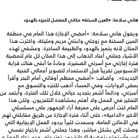
هاني سلامة: «العين السخنة»
مكاني المفضل لتميزه بالهدوء
ويقول هاني سلامة: «أمضي الإجازة هذا العام في منطقة
العين السخنة مع زوجتي وابنتيَّ مريم ومليكة، واخترت هذا
المكان لأنه يتميز بالهدوء والطبيعة الساحرة. وعشقي لهذه
الأشياء جعلني أعتاد الذهاب إلى هذا المكان كل عام لتمضية
فترة إجازتي مع أسرتي الصغيرة، وعادةً ما أبقى هناك قرابة
الأسبوعين تقريباً قبل الاستعداد لتصوير أعمالي الفنية
الجديدة». وأضاف: «أمضي معظم أوقاتي أمام البحر وأقرأ
بعض الروايات، وفي المساء أذهب للتنزه والتسوق مع
أسرتي، ودائماً أشعر بتجديد حياتي خلال تلك الفترة، وأبتعد عن
التفكير في العمل ولا أهتم بمشاهدة التلفزيون. ولكن هذا
العام كنت أحرص على معرفة آراء الجمهور على مسلسلي
الأخير «الداعية»، حتى أثناء فترة الإجازة عن طريق مقابلتي لهم
في الأماكن العامة، وسعدت كثيراً بردود الفعل الإيجابية التي
وصلت إلي بشكل مباشر، وهذا جعلني أشعر بارتياح نفسي
كبير وأستمتع بتمضية الإجازة دون توتر على مدى نجاح العمل».