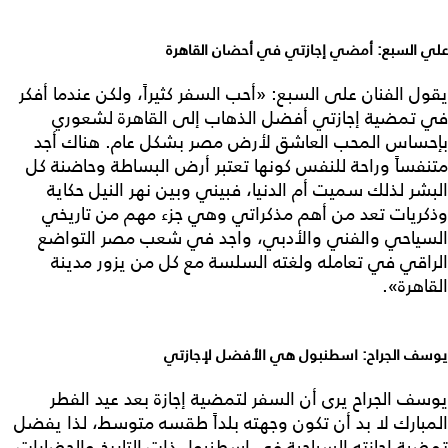
علي السبع: أمضي إجازتي في أحضان القاهرة
يقول الفنان على السبع: «أحب السفر كثيراً، ولكن عندما أفكر
في تمضية إجازتي أفضل الذهاب إلى القاهرة لشعوري
بإحساس المحب العاشق لأرض مصر بشكل عام. هناك أجد
متنفساً وراحة للنفس كونها تعتبر أرض البساطة وحاضنة كل
البشر لذلك سميت أم الدنيا، فبيني وبين نهر النيل حكاية
وذكريات تعد من أهم مذكراتي وهي جزء مهم من تاريخي
السياحي والفني والأدبي، واجد في شعب مصر التواضع
الراقي في تعامله ولغته السلسة مع كل من يزور مدينة
القاهرة».
يوسف الجراح: اسطنبول هي الأفضل لإجازتي
يوسف الجراح يرى أن السفر لتمضية إجازة بعد عيد الفطر
المبارك لا بد أن تكون وجهته بلداً طقسه متوسط، لذا يفضل
تمضية إجازته السياحية في اسطنبول ذات التاريخ والحضارات،