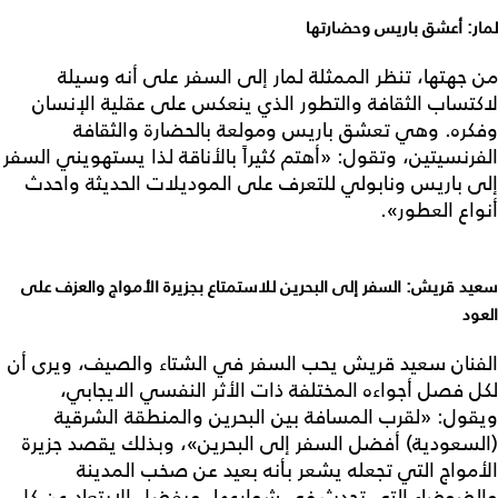
لمار: أعشق باريس وحضارتها
من جهتها، تنظر الممثلة لمار إلى السفر على أنه وسيلة
لاكتساب الثقافة والتطور الذي ينعكس على عقلية الإنسان
وفكره. وهي تعشق باريس ومولعة بالحضارة والثقافة
الفرنسيتين، وتقول: «أهتم كثيراً بالأناقة لذا يستهويني السفر
إلى باريس ونابولي للتعرف على الموديلات الحديثة واحدث
أنواع العطور».
سعيد قريش: السفر إلى البحرين للاستمتاع بجزيرة الأمواج والعزف على
العود
الفنان سعيد قريش يحب السفر في الشتاء والصيف، ويرى أن
لكل فصل أجواءه المختلفة ذات الأثر النفسي الايجابي،
ويقول: «لقرب المسافة بين البحرين والمنطقة الشرقية
(السعودية) أفضل السفر إلى البحرين»، وبذلك يقصد جزيرة
الأمواج التي تجعله يشعر بأنه بعيد عن صخب المدينة
والضوضاء التي تحدث في شوارعها، ويفضل الابتعاد عن كل