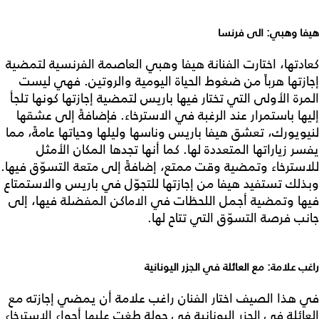
هيفا وهبي: الى فرنسا
كعادتها، اختارت الفنانة هيفا وهبي العاصمة الفرنسية لتمضية
إجازتها هرباً من ضغوط الحياة اليومية والروتين. فهي ليست
المرة الأولى التي تختار فيها باريس لتمضية إجازتها كونها تلجأ
إليها باستمرار عند الرغبة في الاسترخاء. فإضافةً إلى عشقها
لنيويورك، تعشق هيفا باريس وناسها وليلها وحياتها عامةً، مما
يفسر زياراتها المتعددة لها. كما أنها تجدها المكان الأمثل
للاسترخاء وتمضية وقت ممتع، إضافةً إلى متعة التسوّق فيها.
وبذلك تستفيد هيفا من إجازتها للتجوّل في باريس والاستمتاع
فيها وتمضية أجمل اللحظات في الاماكن المفضلة فيها، إلى
جانب فرصة التسوّق التي تتاح لها.
راغب علامة: مع العائلة في الجزر اليونانية
في هذا الصيف اختار الفنان راغب علامة أن يمضي إجازته مع
العائلة في الجزر اليونانية في جولة طغت عليها أجواء الاسترخاء