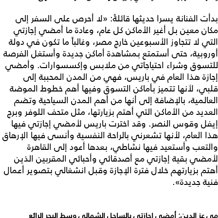
بدأت الفنانة يسرا حديثها قائلةً: «لا أحرص على السفر إلى
مكان معين بل أغير الأماكن كل عام، وعادة ما أمضي إجازتي
التي لا تتجاوز الأسبوعين خارج مصر، وغالباً ما تكون في دولة
أوروبية، حتى أستمتع بمشاهدة أماكن جديدة وأستغل الفرصة
للتسوق وشراء احتياجاتي من ملابس وإكسسوارات. وأمضي
إجازة هذا العام في باريس، فهي من المدن المحببة إلى
قلبي، لأنها تتميز بأماكن التسوق وفيها أهم خطوط الموضة
العالمية، بالإضافة إلى أنها من أهم المدن السياحية وتضم
العديد من الأماكن التي أهتم بزيارتها، مثل متحف اللوفر وبرج
إيفل وقوس النصر. وقد اخترت باريس لأمضي إجازتي فيها
هذا العام، لأنها تشعرني بالراحة النفسية وأنسى فيها الإرهاق
والتعب وأستعيد فيها نشاطي، بعدها أعود إلى القاهرة
لأمضي بقية إجازتي مع أصدقائي وأحبائي المقربين الذين
أهتم بزيارتهم خلال فترة الإجازة وقبل انشغالي بتصوير أعمال
فنية جديدة».
مي عز الدين: أمضي إجازتي بالساحل الشمالي وسط البحر الرائع