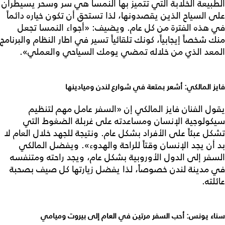
الطبيعة الخلابة التي تتميز بها النمسا هي سر وسحر يسيطران
على السياح الذين يقصدونها، لذا تستحق أن تكون خياره دائماً
في هذه الفترة من كل عام. ويضيف: «أجواء النمسا تجعل
منك شخصاً إيجابياً، كونك تلقائياً تسير في اطار النظام والبرنامج
المعد الذي من خلاله تمضي يومك السياحي والعملي».
فايز المالكي: أشعر بمتعة في شوارع لندن وميادينها
يقول الفنان فايز المالكي إن «السفر عامل مهم لتنظيم
سيكولوجية الإنسان ومساعدته على غربلة الضغوط التي
تشكل عبئاً على الأفراد بشكل عام. ونتيجة للجهد خلال العام لا
بد أن يجد الإنسان وقتاً للراحة والهدوء». ويفضل المالكي
السفر إلى الدول الأوروبية بشكل عام، ويجد راحته ومتنفسه
في مدينة لندن خصوصاً، لذا يفضل زيارتها كل صيف بصحبة
عائلته.
سناء يونس: أحب السفر مرتين في العام إلى بيروت وميامي