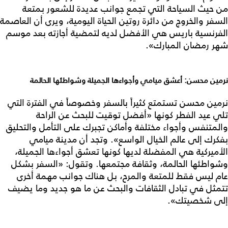
من حيث السياحة التي تجمع جوانب عديدة للشعور بمتعة
السفر والخروج من دائرة روتين الحياة اليومية، ويرى أن العاصمة
الفرنسية باريس هي الأفضل لديه لتمضية أجازته بعد موسم
شهر رمضان المبارك».
نرمين محسن: أعشق ميامي وأجواءها الجميلة وشواطئها الحالمة
نرمين محسن تستمتع كثيراً بالسفر وخصوصاً في الفترة التي
تلي عيد الفطر كونها «أفضل توقيت للبحث عن الراحة
والمتنفس وأجواء مختلفة وأماكن تجبرك على التأمل والتحليق
بفكرك إلى عالم الخيال الواسع». وتجد أن مدينة ميامي
الأميركية هي المفضلة لديها كونها تعشق أجواءها الجميلة،
وشواطئها الحالمة، وثقافة مجتمعها. وتقول: «السفر بشكل
عام ليس فقط للمتعة والمرح، بل هناك جوانب مهمة أخرى
تتمثل في تبادل الثقافات والبحث عن ما هو جديد وما يضيف
إلى شخصيتك».