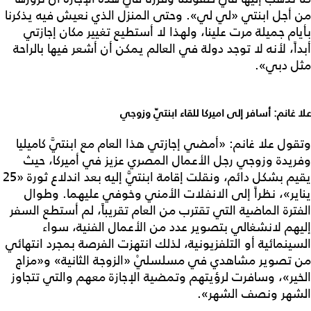
من أجل ابنتي «لي لي». وحتى المنزل الذي نعيش فيه يذكرنا
بأيام جميلة مرت علينا، ولهذا لا أستطيع تغيير مكان إجازتي
أبداً، لأنه لا توجد دولة في العالم يمكن أن أشعر فيها بالراحة
مثل دبي».
علا غانم: أسافر إلى اميركا للقاء ابنتيّ وزوجي
وتقول علا غانم: «أمضي إجازتي هذا العام مع ابنتيَّ كاميليا
وفريدة وزوجي رجل الأعمال المصري عزيز في أميركا، حيث
يقيم بشكل دائم، ونقلت إقامة ابنتيَّ إليه بعد اندلاع ثورة «25
يناير»، نظراً إلى الانفلات الأمني وخوفي عليهما. وطوال
الفترة الماضية التي تقترب من العام تقريباً، لم أستطع السفر
إليهم لانشغالي بتصوير عدد من الأعمال الفنية، سواء
السينمائية أو التلفزيونية، لذلك انتهزت الفرصة بمجرد انتهائي
من تصوير مشاهدي في مسلسليْ «الزوجة الثانية» و«مزاج
الخير»، وسافرت لرؤيتهم وتمضية الإجازة معهم والتي تتجاوز
الشهر ونصف الشهر».