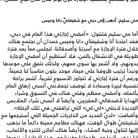
مي سليم: أذهب إلى دبي مع شقيقتيَّ دانا وميس
أما مي سليم فتقول: «أمضي إجازتي هذا العام في دبي،
فقد اعتدنا أنا وشقيقتاي دانا وميس حمدان أن نجتمع هناك
خلال فترة الإجازة مع أسرتنا وأصدقائنا، لنجلس معاً بعد فترة
طويلة في الانشغال بالفن، فلا أستطيع أن أمضي الإجازة
بدونهم، ولا أشعر بها سوى معهم، ولذلك نتفق على موعدها
ونبدأ ترتيب ظروفنا على ميعاد موحد يكون مناسباً لنا جميعاً.
ورغم أن فترة إجازتي لا تتجاوز الأسبوع تقريباً، أشعر براحة
نفسية كبيرة وسعادة لا توصف تجعلانني أنسى إرهاق العام
بأكمله، وأمضي معظم وقتي هناك في التسوق وشراء
الهدايا لأصدقائي المقربين، وأيضاً لا أنسى شراء الملابس
الجديدة لابنتي «لي لي» التي ترافقني في تلك الرحلة».
وأضافت: «لديَّ العديد من الذكريات الجميلة التي أسترجعها مع
شقيقتيَّ طوال الوقت، فهناك مطاعم معينة دائماً ما نذهب
إليها لتناول وجبة العشاء، وأيضاً هناك أماكن للتنزه والألعاب،
كنا نذهب إليها في طفولتنا وقررنا في هذة الإجازة أن نزورها