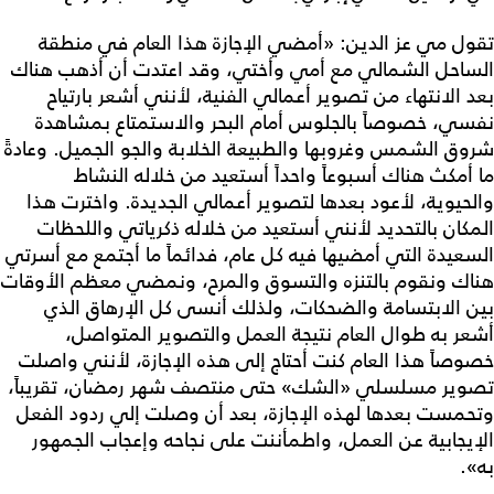
تقول مي عز الدين: «أمضي الإجازة هذا العام في منطقة
الساحل الشمالي مع أمي وأختي، وقد اعتدت أن أذهب هناك
بعد الانتهاء من تصوير أعمالي الفنية، لأنني أشعر بارتياح
نفسي، خصوصاً بالجلوس أمام البحر والاستمتاع بمشاهدة
شروق الشمس وغروبها والطبيعة الخلابة والجو الجميل. وعادةً
ما أمكث هناك أسبوعاً واحداً أستعيد من خلاله النشاط
والحيوية، لأعود بعدها لتصوير أعمالي الجديدة. واخترت هذا
المكان بالتحديد لأنني أستعيد من خلاله ذكرياتي واللحظات
السعيدة التي أمضيها فيه كل عام، فدائماً ما أجتمع مع أسرتي
هناك ونقوم بالتنزه والتسوق والمرح، ونمضي معظم الأوقات
بين الابتسامة والضحكات، ولذلك أنسى كل الإرهاق الذي
أشعر به طوال العام نتيجة العمل والتصوير المتواصل،
خصوصاً هذا العام كنت أحتاج إلى هذه الإجازة، لأنني واصلت
تصوير مسلسلي «الشك» حتى منتصف شهر رمضان، تقريباً،
وتحمست بعدها لهذه الإجازة، بعد أن وصلت إلي ردود الفعل
الإيجابية عن العمل، واطمأننت على نجاحه وإعجاب الجمهور
به».