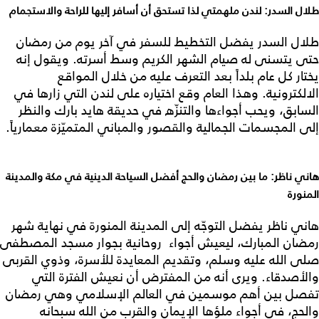
طلال السدر: لندن ملهمتي لذا تستحق أن أسافر إليها للراحة والاستجمام
طلال السدر يفضل التخطيط للسفر في آخر يوم من رمضان
حتى يتسنى له صيام الشهر الكريم وسط أسرته. ويقول إنه
يختار كل عام بلداً بعد التعرف عليه من خلال المواقع
الالكترونية. وهذا العام وقع اختياره على لندن التي زارها في
السابق، ويحب أجواءها والتنزّه في حديقة هايد بارك والنظر
إلى المجسمات الجمالية والقصور والمباني المتميّزة معمارياً.
هاني ناظر: ما بين رمضان والحج أفضل السياحة الدينية في مكة والمدينة
المنورة
هاني ناظر يفضل التوجّه إلى المدينة المنورة في نهاية شهر
رمضان المبارك، ليعيش أجواء روحانية بجوار مسجد المصطفى
صلى الله عليه وسلم، وتقديم المعايدة للأسرة، وذوي القربى
والأصدقاء. ويرى أنه من المفترض أن نعيش الفترة التي
تفصل بين أهم موسمين في العالم الإسلامي وهي رمضان
والحج، في أجواء ملؤها الإيمان والقرب من الله سبحانه