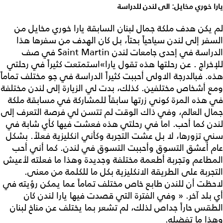
يارا خوري مخايل: الى لندن للدراسة
لم يكن هدف ملكة جمال لبنان السابقة يارا خوري مخايل من
السفر إلى لندن سياحياً بحتاً، بل كان الهدف من سفرها هذا
الدراسة في إحدى جامعات لندن Saint Martin في صف
للإخراج . عن رحلتها هذه تقول يارا»استمتعت كثيراً في رحلتي
هذه. فبالدرجة الاولى أحببت كثيراً الدراسة في جو مختلف تماماً
ومع أشخاص مختلفين. كذلك، بدت لي الزيارة إلى لندن مختلفة
في هذه المرة كوني زرتها سابقاً للمشاركة في مسابقة ملكة
جمال العالم، وفي ذاك الوقت لم تتسن لي فرصة التعرف إلى
لندن كما أحب. اما في رحلتي هذه فعشت فيها كأي شابة في
سني تزورها، لا بل عشت التجربة وكأني انكليزية فعلاً. بشكل
عام أعشق التسوق وأحببت التسوق في لندن. كما أني أحب
المطاعم وتجربة أطعمة مختلفة وجديدة وهذا ما فعلته لأعيش
التجربة على الطريقة الانكليزية بكل ما للكلمة من معنى.
لاحظت أن للندن طابع خاص مختلف تماماً عما يمكن رؤيته في
أي بلد آخر. « وفي الفترة التي قصدت فيها يارا لندن كان
الطقس حاراً جداص لذلك، لم تشعر بما يختلف عن مناخ لبنان
وهذا ما تفضله.