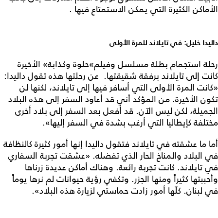
الأماكن الكثيرة التي يمكن الاستمتاع فيها .
داليدا خليل: في تايلاند للمرة الأولى
رحلة استجمام بطلة مسلسل وفيلم»حلوة وكذابة» الأخيرة
كانت إلى تايلاند برفقة شقيقتها. عن رحلتها هذه تقول داليدا:
«كانت المرة الأولى التي أسافر فيها إلى تايلاند، لكنها لن
تكون الأخيرة. من المؤكد أني قد أعاود السفر إلى هذه البلاد
الجميلة، لكن ليس الآن. قد أفعل بعد السفر إلى بلاد أخرى
مختلفة كإيطاليا التي أرغب بشدة في السفر إليها».
أما ما عشقته في تايلاند فتقول داليدا إنها أمور كثيرة كالنظافة
في البلاد والمناخ الحار الذي تفضله. «عشقت تجربة السفاري
في تايلاند. كانت تجربة رائعة. وهناك أماكن عديدة زرناها
وأحببتها كثيراً ومنها الجزر. وتكفي رؤية حيوانات لم نرها يوماً
في لبنان. كلّها أمور زادت حماستي لزيارة هذه البلاد».