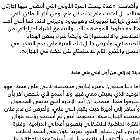
وأضافت: «هذة ليست المرة الأولى التي أمضي فيها إجازتي
هناك، بل اعتدت على ذلك كل عام، ومن أكثر الأماكن التي
أشتاق لزيارتها نيويورك وهوليوود وديزني لاند. كما أنني أحب
متابعة خطوط الموضة هناك، والتسوق لشراء احتياجاتي من
الملابس والاكسسوارات وأيضاً شراء بعض الهدايا
لأصدقائي، وأحرص خلال تلك الفترة على عدم التفكير في
العمل والتفرغ التام للاستمتاع بكل لحظة في الإجازة».
دينا: إجازتي من أجل ابني علي فقط
أما دينا فتقول: «فترة إجازتي مخصصة لابني علي فقط، فهو
الوحيد الذي يعيش معي فيها ولا أسمح لأي شخص آخر بأن
يخترقها معنا. فبمجرد أن آخذ الإجازة أغلق هاتفي المحمول
وأسافر إلى أميركا حيث يقيم ابني علي، وأحرص كل عام على
تمضية الإجازة معه، خصوصاً أنني لم أستطع رؤيته طوال
الفترة الماضية لانشغالي بتصوير أعمالي الدرامية. وفترة
إجازتي التي تتجاوز الشهر تقريباً تكون هي أسعد لحظات
حياتي، وأتمنى ألا تنتهي، لأنني أستمتع بكل لحظة فيها