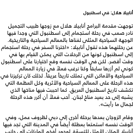
أنابيلا هلال: في اسطنبول
توجهت مقدمة البرامج أنابيلا هلال مع زوجها طبيب التجميل
نادر صعب في رحلة استجمام إلى اسطنبول التي وجدا فيها
الوجهة السياحية المثلى لغناها بالمعالم السياحية والتاريخية.
عن رحلتهما هذه تقول أنابيلا: «اخترنا السفر في رحلة استجمام
إلى اسطنبول كونها من الرحلات التي يمكن القيام بها في
وقت أقصر. لكن في الوقت نفسه وقع اختيارنا على اسطنبول
كوني لم أزرها سابقاً وكنا نرغب فعلاً في زيارة المعالم
السياحية والأماكن التي تملك تاريخاً عريقاً. لذلك كان تركيزنا في
هذه الرحلة على المعالم السياحية والأثرية وكل العظمة التي
تكشف تاريخ اسطنبول العريق. كما احببت فيها مناخها الذي
يشبه إلى حد بعيد مناخ لبنان. أحب فعلاً أن أكرر هذه الرحلة
لجمال ما رأيت».
وقام الزوجان بعدها برحلة أخرى إلى دبي لظروف عمل، وفي
الوقت نفسه استمتعا بعطلة أيضاً في المدينة التي تجد فيها
أنابيلا المكان الأمثل للتسوّق لوجود أفخم الماركات إلى جانب