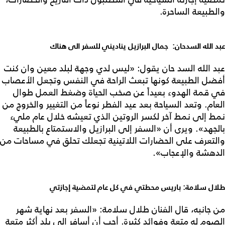
والطبيعة الساحرة.
عبد الله السدحان: جمال البرازيل يناديني للسفر الى هناك
عبد الله السد حان يقول: «ليس لدي وجهة لبلد معين وان كنت
أفضل الطبيعة كونها تبعث الراحة في النفس وتجعل الأعصاب
في قمة الهدوء بعيداً عن صخب الحياة وضغط العمل طوال
العام. وتعد السياحة بعد عيد الفطر نوعاً من التغيير والخروج من
نمط إلى نمط آخر لكسر الروتين الذي تعيشه خلال عام مليء
بالجهد». ويرى أن «السفر إلى البرازيل والاستمتاع بالطبيعة
والتعرف على الحضارات اللاتينية تجعلك تحلق في مساحات من
الدهشة والإعجاب».
طلال سلامة: باريس محطتي في كل عام لتمضية إجازتي
من جانبه، قال الفنان طلال سلامة: «السفر بعد نهاية شهر
الصوم له متعة وفوائد كثيرة. أحب أن أسافر إلى بلد أكثر متعة