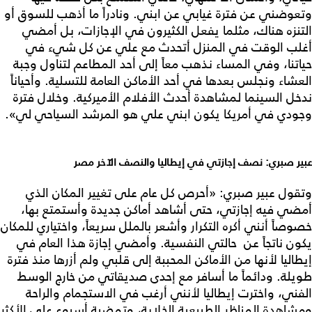
وتعوضني عن فترة غيابي عن ابني. ونادراً ما أذهب للسوق أو
التنزه هناك، مثلما يفعل الكثيرون في الإجازات، بل أمضي
أغلب الوقت في المنزل أتحدث مع علي عن كل شيء في
حياتنا، وفي المساء نذهب معاً إلى أحد المطاعم لتناول وجبة
العشاء ونجلس بعدها في أحد الأماكن العامة للتسلية. وأحياناً
ندخل السينما لمشاهدة أحدث الأفلام الأميركية. وخلال فترة
وجودي في أمريكا يكون ابني علي هو المرشد السياحي لي».
عبير صبري: نصف إجازتي في إيطاليا والنصف الآخر مصر
وتقول عبير صبري: «أحرص كل عام على تغيير المكان الذي
أمضي فيه إجازتي، حتى أشاهد أماكن جديدة وأستمتع بها،
خصوصاً أنني أكره التكرار وأشعر بالملل سريعاً، واختياري للمكان
يكون ناتجاً عن حالتي النفسية. وأمضي إجازة هذا العام في
إيطاليا لأنها من الأماكن المحببة إلى قلبي ولم أزرها منذ فترة
طويلة. ودائماً ما أسافر مع إحدى صديقاتي من خارج الوسط
الفني، واخترت إيطاليا لأنني أرغب في الاستجمام والراحة
ومشاهدة المناظر الطبيعية الخلابة، وتمضية أسبوع على الأكثر