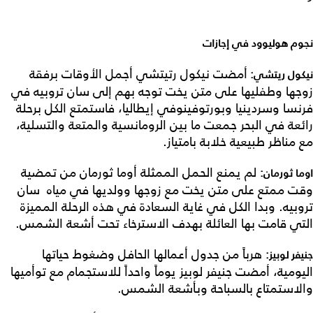
نجوم هوليوود في إجازات
أمضت نيكول رتيتشي أجمل الأوقات برفقة
نيكول ريتشي:
زوجها وطفليها على متن يخت توجه بهم إلى سان تروبيه في
فرنسا وسردينيا وبورتوفينوفي إيطاليا، فاستمتع الكل برحلة
رائعة في البحر جمعت ما بين الرومانسية والمتعة والتسلية،
مع مناظر طبيعية خلابة بامتياز.
لم يمنع الحمل الممثلة أوما ثورمان من تمضية
اوما ثورمان:
وقت ممتع على متن يخت مع زوجها وولديها في مياه سان
تروبيه. وبدا الكل في غاية السعادة في هذه الرحلة المميزة
التي قامت بها العائلة بهدف الاسترخاء تحت أشعة الشمس.
هرباً من جدول أعمالها الحافل وضغوط حياتها
جنيفر لوبيز:
اليومية، أمضت جنيفر لوبيز يوماً واحداً للاستجمام مع توأميها
والاستمتاع بالسباحة وبأشعة الشمس.