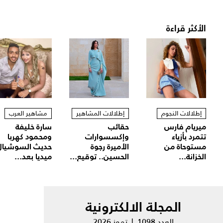
الأكثر قراءة
إطلالات النجوم
إطلالات المشاهير
مشاهير العرب
ميريام فارس
حقائب
سارة خليفة
تتمرد بأزياء
وإكسسوارات
ومحمود كهربا
مستوحاة من
الأميرة رجوة
حديث السوشيال
الخزانة...
الحسين.. توقيع...
ميديا بعد...
المجلة الالكترونية
العدد 1098 | تموز 2026