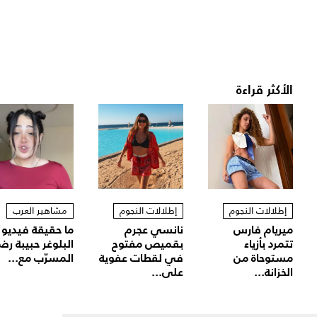
الأكثر قراءة
إطلالات النجوم
إطلالات النجوم
مشاهير العرب
ميريام فارس
نانسي عجرم
ما حقيقة فيديو
تتمرد بأزياء
بقميص مفتوح
البلوغر حبيبة رض
مستوحاة من
في لقطات عفوية
المسرّب مع...
الخزانة...
على...