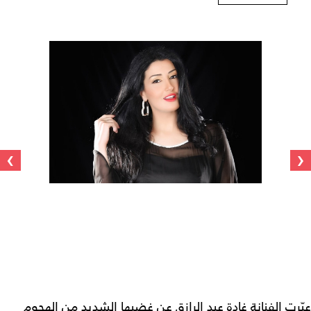
›
‹
عبّرت الفنانة غادة عبد الرازق عن غضبها الشديد من الهجوم