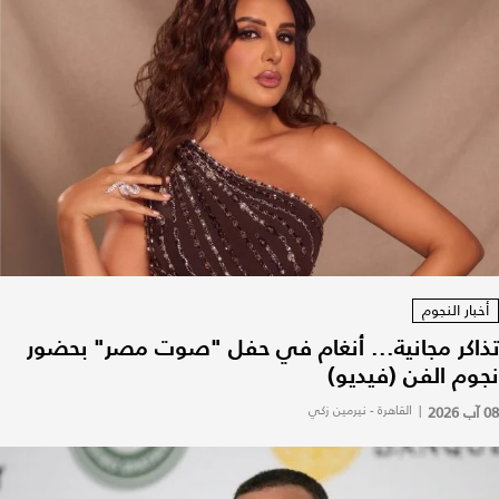
أخبار النجوم
تذاكر مجانية... أنغام في حفل "صوت مصر" بحضور
نجوم الفن (فيديو)
08 آب 2026
|
القاهرة - نيرمين زكي