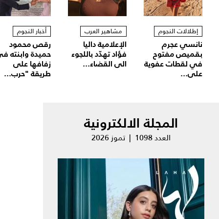
إطلالات النجوم
مشاهير العرب
أخبار النجوم
نانسي عجرم
الإعلامية داليا
رقص محمود
بقميص مفتوح
فؤاد تهدّد باللجوء
حميدة وابنته ف
في لقطات عفوية
الى القضاء...
زفافها على
على...
طريقة "حرب...
المجلة الالكترونية
العدد 1098 | تموز 2026