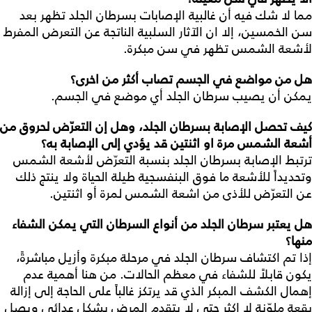
مما لا شك فيه أن غالبية الإصابات بسرطان الجلد تظهر بعد
سن الخمسين، إلا ان الآثار السلبية الناتجة عن التعرض المفرط
لأشعة الشمس تظهر في سن مبكرة.
هل
من
مواضع
في
الجسم
تصاب
أكثر
من
اخرى؟
يمكن أن يصيب سرطان الجلد أي موضع في الجسم.
كيف
تحصل
الإصابة
بسرطان
الجلد،
وهل
إن
التعرّض
لحروق
من
أشعة
الشمس
مرة
او
اثنتين
قد
يؤدي
إلى
الإصابة
به؟
ترتبط الإصابة بسرطان الجلد بنسبة التعرّض لأشعة الشمس
وتحديداً للأشعة ما فوق البنفسجية طيلة الحياة ولا ينتج ذلك
عن التعرّض للأذى من اشعة الشمس لمرة أو اثنتين.
هل
يعتبر
سرطان
الجلد
من
أنواع
السرطان
التي
يمكن
الشفاء
منها؟
إذا تم اكتشاف سرطان الجلد في مرحلة مبكرة وأزيل مباشرةً،
يكون قابلاً للشفاء في معظم الحالات. من هنا أهمية عدم
إهمال الكشف المبكر الذي قد يرتكز غالباً على الحاجة إلى إزالة
بقعة ملوّنة لا اكثر حتى لا يتقدم المرض بشكل عدائي ويصل