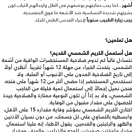
أشهر
.
كما يجب حمايتهم بوضعهم في الظل وارتدائهم الثياب كون
بشرتهم شديدة الحساسية ضد الأشعة ما فوق البنفسجية.
يجب
زيارة
الطبيب
سنوياً
لإجراء الفحص الطبي للجلد.
هل تعلمين؟
هل أستعمل الكريم الشمسي القديم؟
نتساءل غالباً كم تدوم صلاحية المستحضرات الواقية من أشعة
الشمس. يتحدث الخبراء عن مهلة 12 شهراً تقريباً. أنظري أولاً
إلى تاريخ الصلاحية المدون على الأنبوب أو العلبة، ولا
تستخدمي المستحضر إذا مضى أكثر من 12 شهراً على فتحه.
فنحن نميل إجمالاً إلى استعمال كمية قليلة من الحاجب
الشمسي، ولا بد إذاً أن تكون النوعية ممتازة والصلاحية جيدة
للحصول على مقدار مقبول من الوقاية.
اختاري الكريم الشمسي بمؤشر وقاية مقداره 15 على الأقل،
وابسطيه بالتساوي على كل جسمك، من دون نسيان الأذنين
والظهر والركبتين والقدمين. يقول الأطباء إنه علينا استعمال
مقدار ملعقتين صغيرتين للوجه والذراعين والعنق، ومقدار