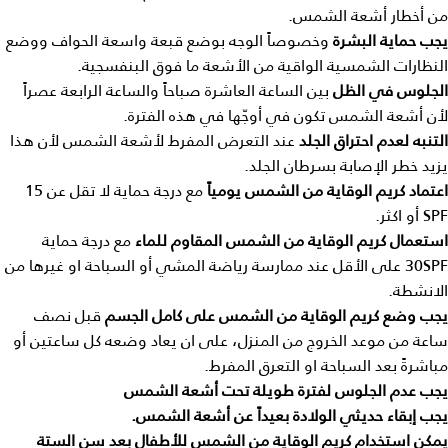
من أخطار أشعة الشمس.
يجب
حماية
البشرة
وخصوصاً الوجه بوضع قبعة واسعة الحواف ووضع
النظارات الشمسية الواقية من الأشعة ما فوق البنفسجية.
الجلوس
في
الظل
بين الساعة العاشرة صباحاً والساعة الرابعة عصراً
لأن أشعة الشمس تكون في أوجّها في هذه الفترة.
التنبه
لعدم
احتراق
الجلد
عند التعرض المفرط لأشعة الشمس لأن هذا
يزيد خطر الإصابة بسرطان الجلد.
اعتماد
كريم
الوقاية
من
الشمس
يومياً
مع درجة حماية لا تقل عن 15
SPF أو اكثر.
استعمال
كريم
الوقاية
من
الشمس
المقاوم
للماء
مع درجة حماية
30SPF على الأقل عند ممارسة رياضة المشي أو السباحة او غيرها من
الانشطة.
يجب
وضع
كريم
الوقاية
من
الشمس
على
كامل
الجسم
قبل نصف
ساعة من موعد الخروج من المنزل، على ان يعاد وضعه كل ساعتين أو
مباشرةً بعد السباحة او التعرق المفرط.
يجب
عدم
الجلوس
لفترة
طويلة
تحت
أشعة
الشمس
يجب
إبقاء
حديثي
الولادة
بعيداً
عن
أشعة
الشمس
.
يمكن
استخدام
كريم
الوقاية
من
الشمس
للأطفال
بعد
سن
الستة