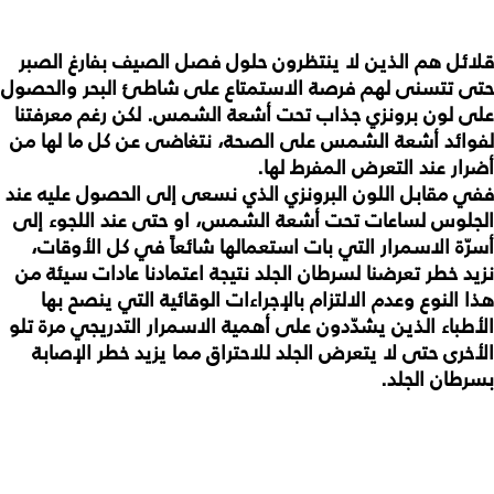
قلائل
هم
الذين
لا
ينتظرون
حلول
فصل
الصيف
بفارغ
الصبر
حتى
تتسنى
لهم
فرصة
الاستمتاع
على
شاطئ
البحر
والحصول
على
لون
برونزي
جذاب
تحت
أشعة
الشمس
.
لكن
رغم
معرفتنا
لفوائد
أشعة
الشمس
على
الصحة،
نتغاضى
عن
كل
ما
لها
من
أضرار
عند
التعرض
المفرط
لها
.
ففي
مقابل
اللون
البرونزي
الذي
نسعى
إلى
الحصول
عليه
عند
الجلوس
لساعات
تحت
أشعة
الشمس،
او
حتى
عند
اللجوء
إلى
أسرّة
الاسمرار
التي
بات
استعمالها
شائعاً
في
كل
الأوقات،
نزيد
خطر
تعرضنا
لسرطان
الجلد
نتيجة
اعتمادنا
عادات
سيئة
من
هذا
النوع
وعدم
الالتزام
بالإجراءات
الوقائية
التي
ينصح
بها
الأطباء
الذين
يشدّدون
على
أهمية
الاسمرار
التدريجي
مرة
تلو
الأخرى
حتى
لا
يتعرض
الجلد
للاحتراق
مما
يزيد
خطر
الإصابة
بسرطان
الجلد
.