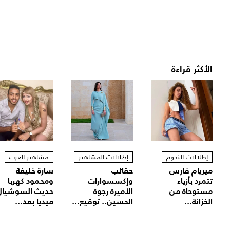
الأكثر قراءة
إطلالات النجوم
إطلالات المشاهير
مشاهير العرب
ميريام فارس
حقائب
سارة خليفة
تتمرد بأزياء
وإكسسوارات
ومحمود كهربا
مستوحاة من
الأميرة رجوة
حديث السوشيال
الخزانة...
الحسين.. توقيع...
ميديا بعد...