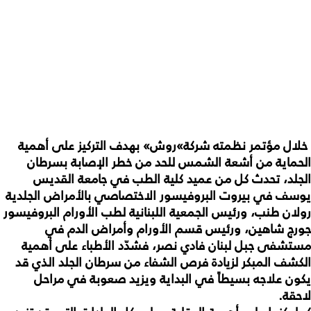
خلال
مؤتمر
نظمته
شركة
»
روش
»
بهدف
التركيز
على
أهمية
الحماية
من
أشعة
الشمس
للحد
من
خطر
الإصابة
بسرطان
الجلد،
تحدث
كل
من
عميد
كلية
الطب
في
جامعة
القديس
يوسف
في
بيروت
البروفيسور
الاختصاصي
بالأمراض
الجلدية
رولان
طنب،
ورئيس
الجمعية
اللبنانية
لطب
الأورام
البروفيسور
جورج
شاهين،
ورئيس
قسم
الأورام
وأمراض
الدم
في
مستشفى
جبل
لبنان
فادي
نصر،
فشدّد
الأطباء
على
أهمية
الكشف
المبكر
لزيادة
فرص
الشفاء
من
سرطان
الجلد
الذي
قد
يكون
علاجه
بسيطاً
في
البداية
ويزيد
صعوبة
في
مراحل
لاحقة
.