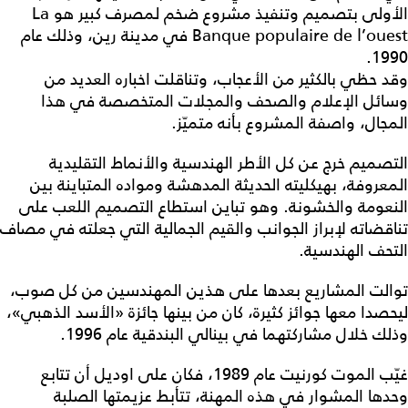
الأولى بتصميم وتنفيذ مشروع ضخم لمصرف كبير هو La
Banque populaire de l’ouest في مدينة رين، وذلك عام
1990.
وقد حظي بالكثير من الأعجاب، وتناقلت اخباره العديد من
وسائل الإعلام والصحف والمجلات المتخصصة في هذا
المجال، واصفة المشروع بأنه متميّز.
التصميم خرج عن كل الأطر الهندسية والأنماط التقليدية
المعروفة، بهيكليته الحديثة المدهشة ومواده المتباينة بين
النعومة والخشونة. وهو تباين استطاع التصميم اللعب على
تناقضاته لإبراز الجوانب والقيم الجمالية التي جعلته في مصاف
التحف الهندسية.
توالت المشاريع بعدها على هذين المهندسين من كل صوب،
ليحصدا معها جوائز كثيرة، كان من بينها جائزة «الأسد الذهبي»،
وذلك خلال مشاركتهما في بينالي البندقية عام 1996.
غيّب الموت كورنيت عام 1989، فكان على اوديل أن تتابع
وحدها المشوار في هذه المهنة، تتأبط عزيمتها الصلبة