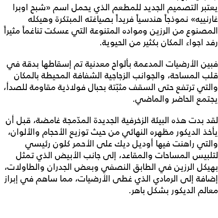
يعتبر التصميم الجديد للمطعم الذي يحمل اسم «شبح اوبرا
غارنييه» نموذجاً هندسياً فريداً بصياغته المبتكرة وهيكله
المصنوع من الرزين ومواده المتنوعة التي عسكت تناغماً مثيراً
رفد اجواء المكان بكثير من الحيوية.
فبين الأرضيات المدعمة بألواح معدنية تم إسقاطها بدقة في
قلب المساحة، والجوانب الزجاجية الشفافة المحيطة بالمكان
والتي ترتفع حتى السقف مثبّتة بحبال فولاذية مقاومة للصدأ،
يجتمع الحاضر والماضي.
لقد بدت هذه البيئة الزخرفية الجديدة المدّمجة غامضة، قبل أن
يأخذ الديكور مظهره النهائي من حيث توزيع الأحجام والألوان،
والتي راهنت فيها أوديل ديك على الأحمر كلون رئيسي
لتلبيس المساحات والمقاعد، إلى جانب الأبيض الذي تمثل
بهيكل الرزين في الطابق النصفي وبعض الجدران والطاولات،
إضافة إلى الرمادي الذي غطى الأرضيات، مما ساهم في إبراز
معالم الديكور بشكل باهر.