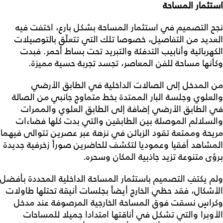
استثمار المساحة
نجح التصميم في استثمار المساحة بشكل بارع، اختفت فيه
العديد من التفاصيل، خصوصا تلك التي تتعلّق بالتوصيلات
الكهربائية وأنابيب التدفئة والتبريد تحت بساط أحمر. فبدت
وكأنها مساحة للفن المعاصر، تجسد تجربة حسية مميزة.
من المدخل إلى الصالات الداخلية في الطابق الأرضي
والعلوي وجلسة البار الممتدة بخط متماوج جانبي من الصالة
في الطابق الأرضي إضافة إلى الطابق العلوي والممرات
والسلالم الموصلة بين الطابقين والتي بدت كلها فضاءات
مريحة وممتعة تقود الزبائن في نزهة عبر عصرين تتوالى فيهما
المشاهد أفقيا وعموديا لتكشف للحاضرين صوراً زخرفية جديدة
برؤى متنوعة تزيد جاذبية المكان وسحره.
ولم يكتفِ التصميم باستثمار المساحة الداخلية المحددة بأفضل
الأشكال، فقد حظي الخارج أيضاً بجلسات أنيقة تحتلها طاولات
وكراسٍ نسقت فوق المساحة الخارجية المرصوفة عند مدخل
الأوبرا والتي تشكل في أناقتها امتدادا جميلا للمساحات