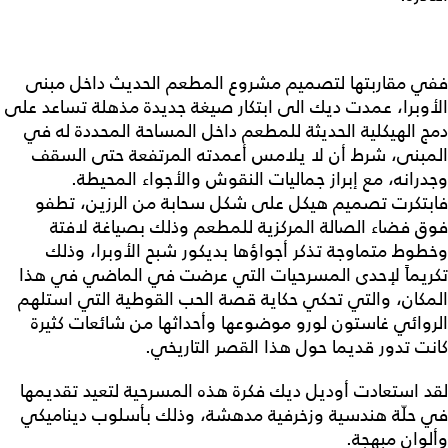
ففي مقاربتها لتصميم مشروع المطعم الحديث داخل مبنى
الأوبرا، عمدت ديك الى ابتكار صيغة جديدة مذهلة تساعد على
دمج الهيكلية الحديثة للمطعم داخل المساحة المحددة له في
المبنى، شرط أن لا يلامس أعمدته المرتفعة حتى السقف
وجدرانه، مع إبراز جماليات النقوش والأجواء المحيطة.
فابتكرت تصميم هيكل على شكل سحابة من الرزين، تطفو
فوق فضاء الصالة المركزية للمطعم وذلك بصياغة لافتة
وخطوط متماوجة تذكر أجواؤها بديكور شبح الأوبرا، وذلك
تكريماً لإحدى المسرحيات التي عرضت في الماضي في هذا
المكان، والتي تحكي حكاية قصة الحب القوطية التي استلهم
الروائي غاستون لورو موضوعها وأحداثها من شائعات كثيرة
كانت تدور قديما حول هذا القصر التاريخي.
لقد استعادت أوديل ديك فكرة هذه المسرحية لتعيد تقديمها
في حلّة هندسية وزخرفية مدهشة، وذلك بأسلوب ديناميكي
وألوان مبهجة.