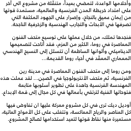
وأحلامها الواعدة، لتمضي بعيداً، متنقّلة من مشروع الى آخر
على امتداد خريطة المدن الفرنسية والعالمية، مستمدة قوتها
من إيمان عميق بالنجاح، وإصرار على الجهود المكثفة التي
تصرفها في الأبحاث والتجارب الهندسية والزخرفية الناجحة.
فنجدها تملك، من خلال عملها على توسيع متحف الفنون
المعاصرة في روما، الكثير من العزم، فقد أتاحت لتصميمها
الديناميكي وألوانها الساطعة أن تتسلل إلى النسيج الهندسي
المعماري المعقّد في أحياء روما القديمة...
ومن روما إلى متحف الفنون المعاصرة في مدينة رين
الفرنسية، ثم متحف الأنتربولوجيا في الصين... لقد عملت هذه
المهندسة الفرنسية جاهدة على تطوير أسلوبها متابعة
فتوحاتها الفنية لترتقي بأعمالها في كل مجال إلى قمة الإبداع.
أوديل ديك ترى في كل مشروع معركة عليها ان تفاوض فيها
كل العناصر والرياح المعاكسة، وتتغلب على كل الأمواج العاتية،
مستعيرة منها نقاط قوتها لتعيد استخدامها لصالح المشروع.