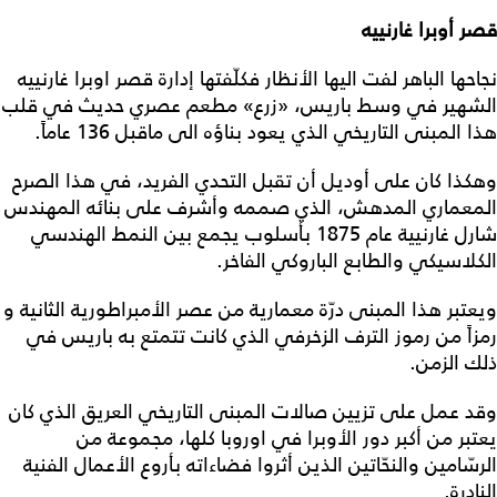
قصر أوبرا غارنييه
نجاحها الباهر لفت اليها الأنظار فكلّفتها إدارة قصر اوبرا غارنييه
الشهير في وسط باريس، «زرع» مطعم عصري حديث في قلب
هذا المبنى التاريخي الذي يعود بناؤه الى ماقبل 136 عاماً.
وهكذا كان على أوديل أن تقبل التحدي الفريد، في هذا الصرح
المعماري المدهش، الذي صممه وأشرف على بنائه المهندس
شارل غارنيية عام 1875 بأسلوب يجمع بين النمط الهندسي
الكلاسيكي والطابع الباروكي الفاخر.
ويعتبر هذا المبنى درّة معمارية من عصر الأمبراطورية الثانية و
رمزاً من رموز الترف الزخرفي الذي كانت تتمتع به باريس في
ذلك الزمن.
وقد عمل على تزيين صالات المبنى التاريخي العريق الذي كان
يعتبر من أكبر دور الأوبرا في اوروبا كلها، مجموعة من
الرسّامين والنحّاتين الذين أثروا فضاءاته بأروع الأعمال الفنية
النادرة.