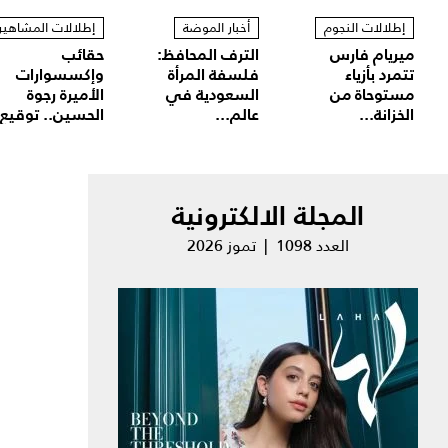
إطلالات النجوم
أخبار الموضة
إطلالات المشاهير
ميريام فارس
الترف المحافظ:
حقائب
تتمرد بأزياء
فلسفة المرأة
وإكسسوارات
مستوحاة من
السعودية في
الأميرة رجوة
الخزانة...
عالم...
الحسين.. توقيع.
المجلة الالكترونية
العدد 1098 | تموز 2026