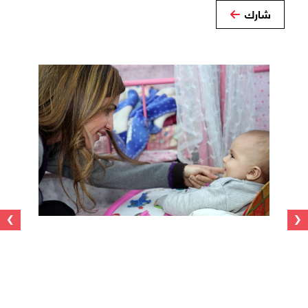
شارك
›
‹