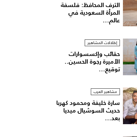
الترف المحافظ: فلسفة
المرأة السعودية في
عالم...
إطلالات المشاهير
حقائب وإكسسوارات
الأميرة رجوة الحسين..
توقيع...
مشاهير العرب
سارة خليفة ومحمود كهربا
حديث السوشيال ميديا
بعد...