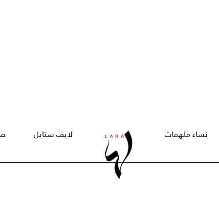
نساء ملهمات
لايف ستايل
صح