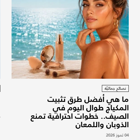
نصائح جماليّة
ما هي أفضل طرق تثبيت
ر
المكياج طوال اليوم في
م
الصيف.. خطوات احترافية تمنع
7
الذوبان واللمعان
04 تموز 2026