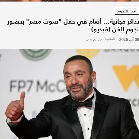
أخبار النجوم
تذاكر مجانية... أنغام في حفل "صوت مصر" بحضور
نجوم الفن (فيديو)
08 آب 2026
|
القاهرة - نيرمين زكي