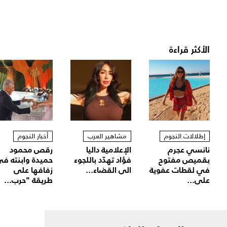
الأكثر قراءة
إطلالات النجوم
مشاهير العرب
أخبار النجوم
نانسي عجرم
الإعلامية داليا
رقص محمود
بقميص مفتوح
فؤاد تهدّد باللجوء
حميدة وابنته ف
في لقطات عفوية
الى القضاء...
زفافها على
على...
طريقة "حرب...