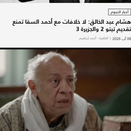
أخبار النجوم
هشام عبد الخالق: لا خلافات مع أحمد السقا تمنع
تقديم تيتو 2 والجزيرة 3
08 آب 2026
|
القاهرة - أحمد إبراهيم