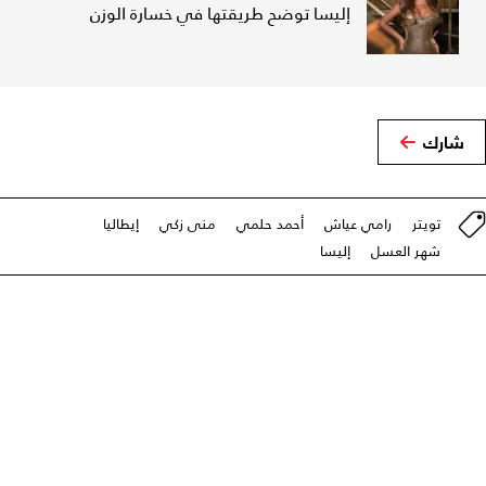
إليسا توضح طريقتها في خسارة الوزن
شارك
تويتر
رامي عياش
أحمد حلمي
منى زكي
إيطاليا
شهر العسل
إليسا