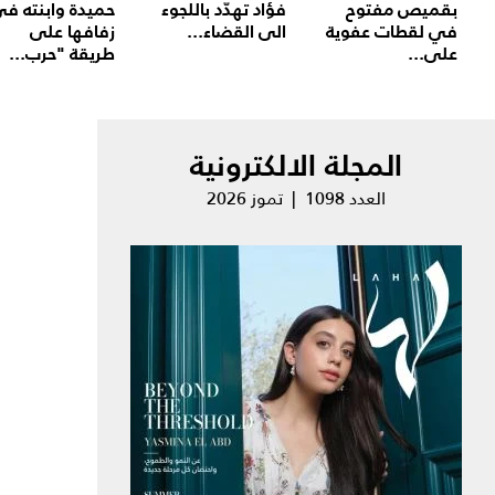
بقميص مفتوح
فؤاد تهدّد باللجوء
حميدة وابنته ف
في لقطات عفوية
الى القضاء...
زفافها على
على...
طريقة "حرب...
المجلة الالكترونية
العدد 1098 | تموز 2026