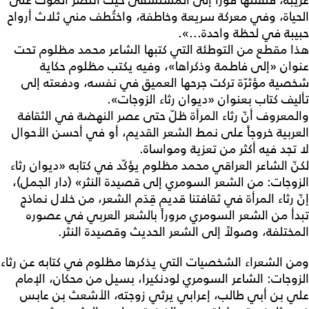
غريبة، فنقلتها فوراً إلى المستشفى حيث انتصر الموت على
الحياة، وفي معركة سريعة وخاطفة، واختُطف مني ثلاث أرواح
حبيبة في لحظة واحدة...».
هذا مقطع من التوطئة التي كتبها الشاعر محمد مظلوم تحت
عنوان «إلى فاطمة وذكراها»، وفيه يكتب مظلوم حكاية
شخصية مؤثرّة تركت جرحها العميق في نفسه، ودفعته إلى
تأليف كتاب بعنوان «ديوان رثاء الزوجات».
والمعروف أنّ رثاء المرأة ظلّ حتى عصر النهضة في الثقافة
العربية خروجاً على نمط الشعر القديم، أو في أحسن الأحوال
لا تجد فيه أكثر من تعزية ومواساة.
لكنّ الشاعر العراقي محمد مظلوم يؤكّد في كتابه «ديوان رثاء
الزوجات: من الشعر السومري إلى قصيدة النثر» (دار الجمل)،
إنّ رثاء المرأة في ثقافتنا قديم قِدَم الشعر، من خلال نماذج
تبدأ من الشعر السومري مروراً بالشعر العربي في عصوره
المختلفة، وصولاً إلى الشعر الحديث وقصيدة النثر.
ومن الشعراء الشخصيات التي يذكرها مظلوم في كتابه عن رثاء
الزوجات: الشاعر السومري لودنكيرا، بسيل من محكان، الإمام
علي بن أبي طالب، إعرابي يرثي زوجته، الأشعث بن عابس