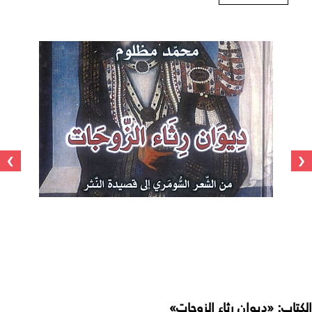
›
‹
الكتاب: «ديوان رثاء الزوجات»