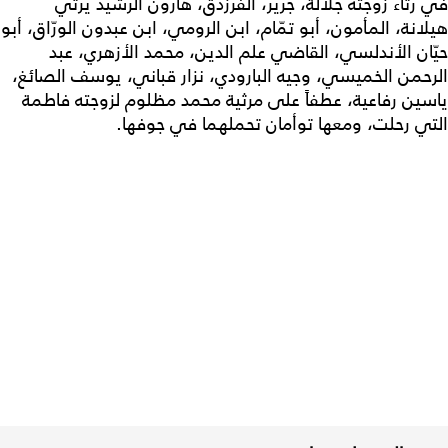
في رثاء زوجته جلالة، جرير، الفرزدق، هارون الرشيد يرثي
هيلانة، المأمون، أبو تمّام، ابن الرومي، ابن عبدون الورّاق، أبو
حيّان الأندلسي، القاضي علم الدين، محمد الأزهري، عبد
الرحمن الخميسي، وجيه البارودي، نزار قباني، يوسف الصائغ،
ياسين رفاعية، عطفاً على مرثية محمد مظلوم لزوجته فاطمة
التي رحلت، ومعها توأمان تحملهما في جوفها.