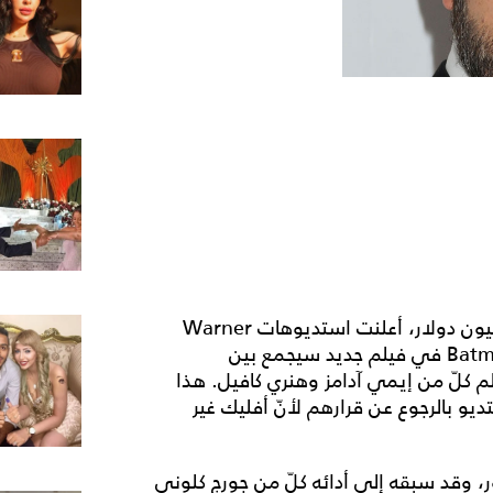
بعد أن حقّق فيلم Man Of Steel أرباحاً برقم 650 مليون دولار، أعلنت استديوهات Warner
Bros عن اختيارها للنجم Ben Affleck للقيام بدور Batman في فيلم جديد سيجمع بين
 كلّ من إيمي آدامز وهنري كافيل. هذا
ستديو بالرجوع عن قرارهم لأنّ أفليك غير
ر، وقد سبقه إلى أدائه كلّ من جورج كلوني