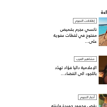
اءة
إطلالات النجوم
نانسي عجرم بقميص
مفتوح في لقطات عفوية
على...
مشاهير العرب
الإعلامية داليا فؤاد تهدّد
باللجوء الى القضاء...
أخبار النجوم
رقص محمود حميدة وابنته