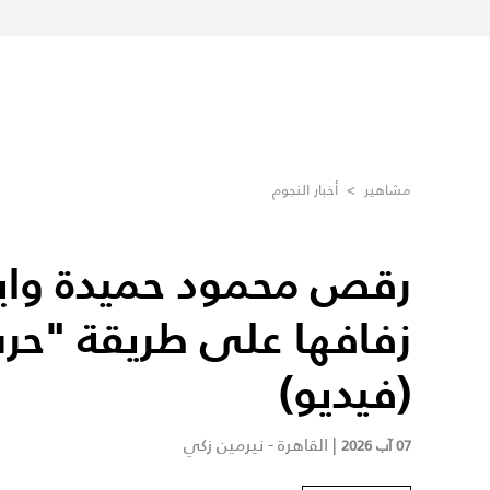
مشاهير
>
أخبار النجوم
رقص محمود حميدة واب
زفافها على طريقة "حرب
(فيديو)
|
القاهرة - نيرمين زكي
07 آب 2026