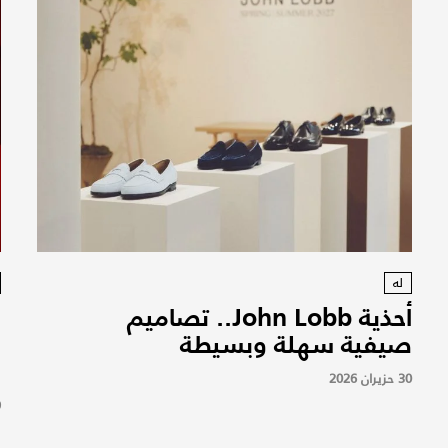
له
أحذية John Lobb.. تصاميم
م
صيفية سهلة وبسيطة
ا
و
30 حزيران 2026
9