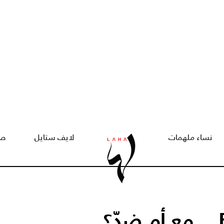
نساء ملهمات
لايف ستايل
صح