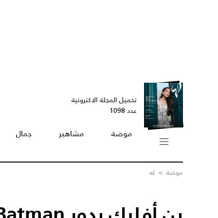
تحميل المجلة الاكترونية
عدد 1098
موضة
مشاهير
جمال
موضة
>
له
بن أفليك بدور Batman... مع أم ضدّ؟