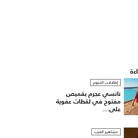
اءة
إطلالات النجوم
نانسي عجرم بقميص
مفتوح في لقطات عفوية
على...
مشاهير العرب