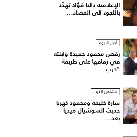
الإعلامية داليا فؤاد تهدّد
باللجوء الى القضاء...
أخبار النجوم
رقص محمود حميدة وابنته
في زفافها على طريقة
"حرب...
مشاهير العرب
سارة خليفة ومحمود كهربا
حديث السوشيال ميديا
بعد...