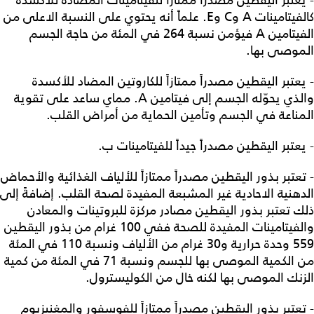
- يعتبر اليقطين مصدراً ممتازاً للفيتامينات المضادة للأكسدة
كالفيتامينات A وC وE. علماً أنه يحتوي على النسبة الاعلى من
الفيتامين A فيؤمن نسبة 264 في المئة من حاجة الجسم
الموصى بها.
- يعتبر اليقطين مصدراً ممتازاً للكاروتين المضاد للأكسدة
والذي يحوّله الجسم إلى فيتامين A. مماي ساعد على تقوية
المناعة في الجسم وتأمين الحماية من أمراض القلب.
- يعتبر اليقطين مصدراً جيداً للفيتامينات ب.
- تعتبر بذور اليقطين مصدراً ممتازاً للألياف الغذائية والأحماض
الدهنية الاحادية غير المشبعة المفيدة لصحة القلب. إضافةً إلى
ذلك تعتبر بذور اليقطين مصادر مركزة للبروتينات والمعادن
والفيتامينات المفيدة للصحة ففي 100 غرام من بذور اليقطين
559 وحدة حرارية و30 غرام من الألياف ونسبة 110 في المئة
من الكمية الموصى بها للجسم ونسبة 71 في المئة من كمية
الزنك الموصى بها لكنه خال من الكوليسترول.
- تعتبر بذور اليقطين مصدراً ممتازاً للفوسفور والمغنيزيوم