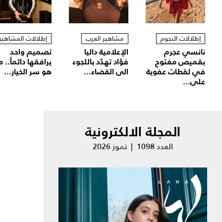
إطلالات النجوم
مشاهير العرب
إطلالات المشاهير
نانسي عجرم
الإعلامية داليا
تصميم واحد
بقميص مفتوح
فؤاد تهدّد باللجوء
يرافقها دائماً.. م
في لقطات عفوية
الى القضاء...
هو سر الخيار...
على...
المجلة الالكترونية
العدد 1098 | تموز 2026