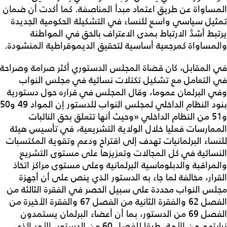
المساواة عن طريق اعتماد مبدأ المناصفة. كما أكدت أن ضمان
تمثيل سياسي واسع للنساء في التشكيلة الحكومية الجديدة
يرتبط أشدَّ الارتباط بمدى الاعتراف بالحق في المواطنة
والمساواة كمرجعية أساسية لتحقيق الديموقراطية المنشودة.
في المقابل، كان قضاة المجلس الدستوري أكثر صرامة وصراحة
في التعامل مع تشكيل تكتلات نسائية في مجلس النواب
وفي البرلمان عموما، وقال المجلس في قراره حول دستورية
بنود النظام الداخلي لمجلس النواب للدستور إن المواد 49 و50
و51 من النظام الداخلي «وحيث أنها تتعلق بحق النائبات
الممارسات فعليا خلال الولاية التشريعية، في تأسيس هيئة
للنساء البرلمانيات تهدف إلى اقتراح ودعم وتقوية المكتسبات
النسائية في كل المجالات وتعزيزها على مستوى التشريع
والمراقبة والدبلوماسية البرلمانية وعلى مستوى مراكز اتخاذ
القرار، مخالفة لما جاء به الدستور الذي ينص على أن أجهزة
مجلس النواب محددة على سبيل الحصر في الفقرة الثالثة من
الفصل 62 والفقرة الثانية من الفصل 67 والفقرة الأخيرة من
الفصل 69 من الدستور، بما أن أعضاء البرلمان يستمدون
نيابتهم من الأمة، طبقا للفصل 60 من الدستور، الأمر الذي