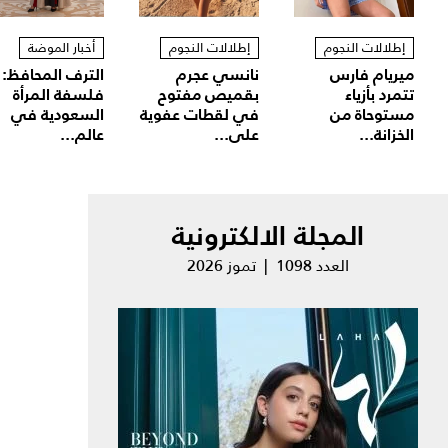
إطلالات النجوم
إطلالات النجوم
أخبار الموضة
ميريام فارس
نانسي عجرم
الترف المحافظ:
تتمرد بأزياء
بقميص مفتوح
فلسفة المرأة
مستوحاة من
في لقطات عفوية
السعودية في
الخزانة...
على...
عالم...
المجلة الالكترونية
العدد 1098 | تموز 2026