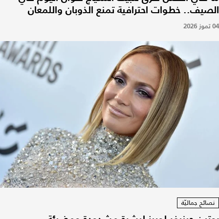
الصيف.. خطوات احترافية تمنع الذوبان واللمعان
04 تموز 2026
نصائح جماليّة
روتين جينيفر لوبيز لبشرة مشدودة ومضيئة