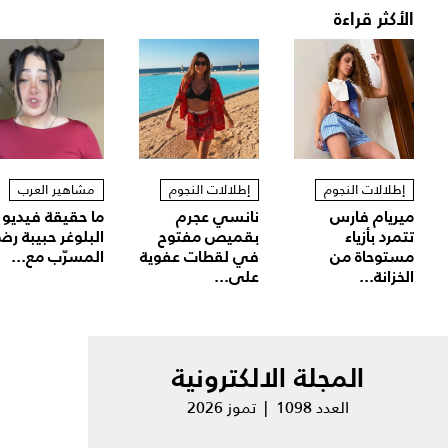
الأكثر قراءة
إطلالات النجوم
إطلالات النجوم
مشاهير العرب
ميريام فارس
نانسي عجرم
ما حقيقة فيديو
تتمرد بأزياء
بقميص مفتوح
البلوغر حبيبة رض
مستوحاة من
في لقطات عفوية
المسرّب مع...
الخزانة...
على...
المجلة الالكترونية
العدد 1098 | تموز 2026