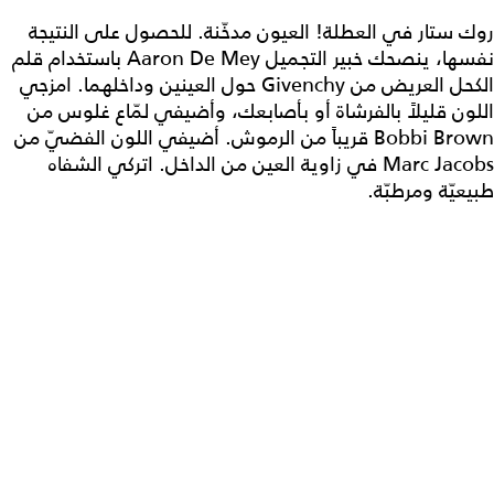
روك ستار في العطلة! العيون مدخّنة. للحصول على النتيجة
نفسها، ينصحك خبير التجميل Aaron De Mey باستخدام قلم
الكحل العريض من Givenchy حول العينين وداخلهما. امزجي
اللون قليلاً بالفرشاة أو بأصابعك، وأضيفي لمّاع غلوس من
Bobbi Brown قريباً من الرموش. أضيفي اللون الفضيّ من
Marc Jacobs في زاوية العين من الداخل. اتركي الشفاه
طبيعيّة ومرطبّة.