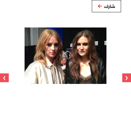
شارك
›
‹