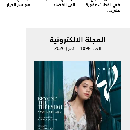
في لقطات عفوية
الى القضاء...
هو سر الخيار...
على...
المجلة الالكترونية
العدد 1098 | تموز 2026