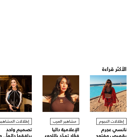
الأكثر قراءة
إطلالات النجوم
مشاهير العرب
إطلالات المشاهير
نانسي عجرم
الإعلامية داليا
تصميم واحد
بقميص مفتوح
فؤاد تهدّد باللجوء
يرافقها دائماً.. م