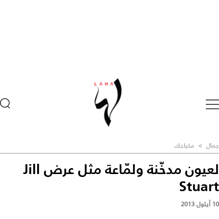
جمال
>
مكياجك
لعيون مدخّنة ولمّاعة مثل عرض Jill
Stuart
10 أيلول 2013