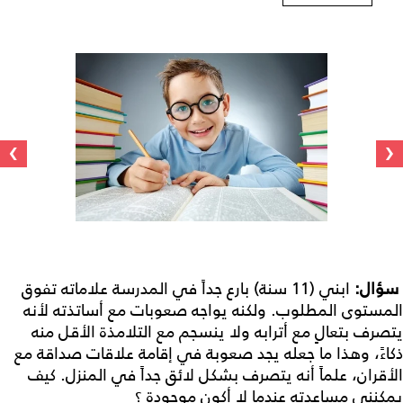
›
‹
سؤال:
ابني (11 سنة) بارع جداً في المدرسة علاماته تفوق
المستوى المطلوب. ولكنه يواجه صعوبات مع أساتذته لأنه
يتصرف بتعالٍ مع أترابه ولا ينسجم مع التلامذة الأقل منه
ذكاءً، وهذا ما جعله يجد صعوبة في إقامة علاقات صداقة مع
الأقران، علماً أنه يتصرف بشكل لائق جداً في المنزل. كيف
يمكنني مساعدته عندما لا أكون موجودة ؟