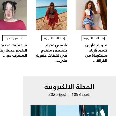
إطلالات النجوم
إطلالات النجوم
مشاهير العرب
ميريام فارس
نانسي عجرم
ما حقيقة فيديو
تتمرد بأزياء
بقميص مفتوح
البلوغر حبيبة رض
مستوحاة من
في لقطات عفوية
المسرّب مع...
الخزانة...
على...
المجلة الالكترونية
العدد 1098 | تموز 2026