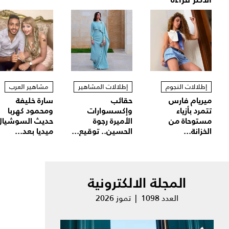
إطلالات النجوم
إطلالات المشاهير
مشاهير العرب
ميريام فارس
حقائب
سارة خليفة
تتمرد بأزياء
وإكسسوارات
ومحمود كهربا
مستوحاة من
الأميرة رجوة
حديث السوشيال
الخزانة...
الحسين.. توقيع...
ميديا بعد...
المجلة الالكترونية
العدد 1098 | تموز 2026