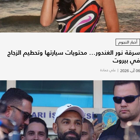
أخبار النجوم
سرقة نور الغندور... محتويات سيارتها وتحطيم الزجاج
في بيروت
06 آب 2026
|
علي حمادة