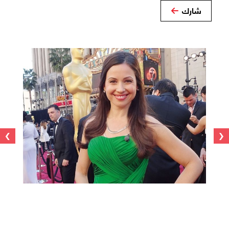
شارك
›
‹