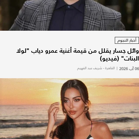
أخبار النجوم
وائل جسار يقلل من قيمة أغنية عمرو دياب "لولا
البنات" (فيديو)
06 آب 2026
|
القاهرة - شريف عبد الفهيم