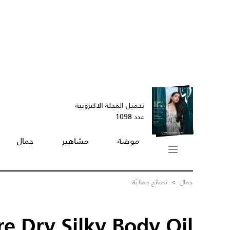
تحميل المجلة الاكترونية
عدد 1098
موضة
مشاهير
جمال
جمال
>
نصائح جماليّة
re Dry Silky Body Oil