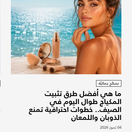
نصائح جماليّة
ما هي أفضل طرق تثبيت
ر
المكياج طوال اليوم في
م
الصيف.. خطوات احترافية تمنع
7
الذوبان واللمعان
04 تموز 2026