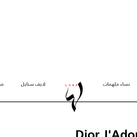
نساء ملهمات
لايف ستايل
صح
Dior J'Ado