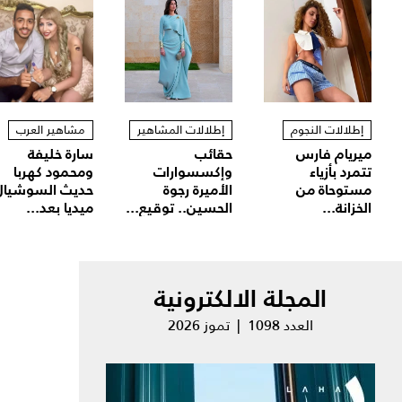
إطلالات النجوم
إطلالات المشاهير
مشاهير العرب
ميريام فارس
حقائب
سارة خليفة
تتمرد بأزياء
وإكسسوارات
ومحمود كهربا
مستوحاة من
الأميرة رجوة
حديث السوشيال
الخزانة...
الحسين.. توقيع...
ميديا بعد...
المجلة الالكترونية
العدد 1098 | تموز 2026