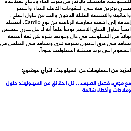
للسيلوليت، فأنصحك بالإكثار من شرب الماء وباتباع نمط حياة
صحي تركزين فيه على النشويات الكاملة الغذاء والخضر
والفاكهة والاطعمة القليلة الدهون والحد من تناول الملح ،
إضافةً إلى أهمية ممارسة الرياضة من نوع Cardio. أنصحك
أيضاً بتناول الشاي الاخضر يومياً.علماً أنه لا حل جذري للتخلص
نهائياً من السيلوليت في حال وجودها بكثرة لكن ثمة أطعمة
تساعد على حرق الدهون بسرعة كبرى وتساعد على التخلص من
السموم التي تزيد مشكلة السيلوليت سوءاً.
لمزيد من المعلومات عن السيلوليت، اقرأي موضوع:
مع مجيء فصل الصيف... كل الحقائق عن السيلوليت: حلول
وعلاجات وأخطاء شائعة