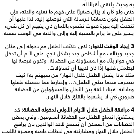
به وحيث يلتقي أقرانًا له.
حتى ولو كان لا يزال صغيرًا على فهم ما تعنيه والدته، فإن
الطفل يكون حساسًا للرسالة التي توصلها إليه. لذا عليها أن
تتحدث إليه بنبرة صوت تشعره بالأمان كي يفهم أن كل شيء
يسير على ما يرام بالنسبة إليه وإلى والدته في الوقت نفسه.
3
إيجاد
الوقت
للحوار
:
لكي يتكيّف الطفل مع دخوله إلى مكان
جديد ويتآلف مع أشخاص جدد بشكل ناجح، على الأم أن تدخل
في حوار بنّاء مع المسؤولة عن الحضانة. وتكون فرصة لها
ليطمئن قلبها إذا كان لديها أي تساؤلات.
مثلا ماذا يفعل الطفل خلال النهار؟ من سيهتم به؟ كيف
تتصرف عندما يبكي الطفل؟... وإخبارها عما يفضله طفلها
وعاداته. فبناء الثقة بين الأهل والمسؤولين عن الحضانة
ضروري كي لا يشعروا بالقلق خلال النهار.
4
مرافقة
الطفل
خلال
الأيام
الأولى
لدخوله
الحضانة
:
قد
يستغرق اندماج الطفل مع الحضانة أسبوعين. وفي بعض
الحضانات من الممكن أن يُسمح لأحد الوالدين بأن يرافق
الطفل خلال النهار ومشاركته في لحظات خاصة ومميزة كاللعب