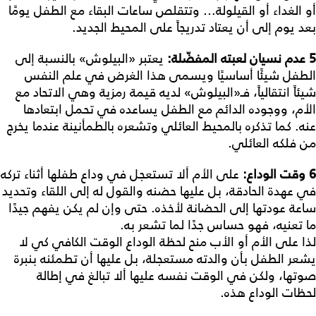
أو الغداء أو القيلولة... وتتقلص ساعات البقاء مع الطفل يومًا
بعد يوم إلى أن يعتاد تدريجاً على المحيط الجديد.
5
عدم
نسيان
لعبته
المفضّلة
:
يعتبر «البيلوش» بالنسبة إلى
الطفل شيئًا أساسيًا ويسمى هذا الغرض في علم النفس
شيئاً انتقالياً، فـ«البيلوش» لديه قيمة رمزية وهي الاتحاد مع
الأم، ووجوده الدائم مع الطفل يساعده في تحمل ابتعادها
عنه. كما تذكره بالمحيط العائلي وتشعره بالطمأنينة عندما يخرج
من فلكه العائلي.
6
وقت
الوداع
:
على الأم ألا تستعجل في وداع طفلها أثناء تركه
في عهدة الحادقة، بل عليها حضنه والقول له إلى اللقاء وتحديد
ساعة عودتها إلى الحضانة لأخذه. حتى وإن لم يكن يفهم جيدًا
ما تعنيه، فهو حساس جدًا لما تشعر به.
لذا على الأم أو الأب منح لحظة الوداع الوقت الكافي كي لا
يشعر الطفل بأن والدته مستعجلة، بل عليها أن تطمئنه بنبرة
صوتها، ولكن في الوقت نفسه عليها ألا تبالغ في إطالة
لحظات الوداع هذه.