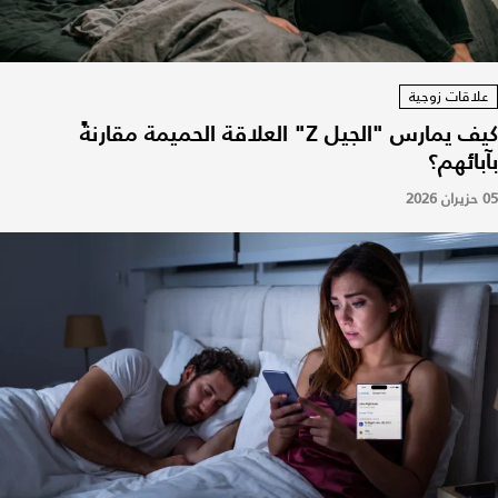
علاقات زوجية
كيف يمارس "الجيل Z" العلاقة الحميمة مقارنةً
بآبائهم؟
05 حزيران 2026