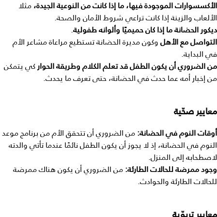
الأكسسوارات
الموجودة
فيها،
ما
إذا
كانت
من
النوعية
الجيدة،
مثلا
الألعاب والزينة إذا كانت تراعي شروط الأمان والصحة.
ديكور
الحضانة
ما
إذا
كان
حميميًا
وألوانه
طفولية
.
التواصل
مع
الأهل
وكون مديرة الحضانة تستطيع مراعاة مشاعر الأم
في البداية.
من
الضروري
أن
يكون
الطفل
قد
تعلم
الكلام
وطريقة
الحوار
كي يتمكن
من إخبار أمه عما حدث في الحضانة، حتى تعرف ما يحدث.
معايير
صحّية
أوقات
النوم
في
الحضانة
:
من الضروري أن تتحقق الأم من برنامج موعد
النوم في الحضانة، إذ لا يجوز أن يكون الطفل نائمًا عندما تأتي والدته
لاصطحابه إلى المنزل.
وجود
ممرضة
للحالات
الطارئة
:
من الضروري أن يكون هناك ممرضة
للحالات الطارئة والحوادث.
معايير
تربوّية