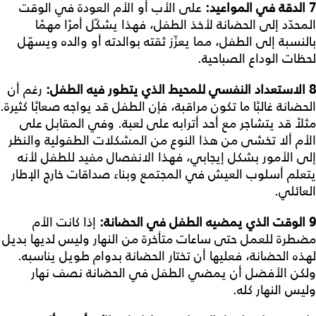
7
الدقة
في
المواعيد
:
على الأب أو الأم العودة في الوقت
المحدّد إلى الحضانة لأخذ الطفل، فهذا يشكّل أمرًا مهمًا
بالنسبة إلى الطفل، مما يعزّز ثقته بوالدته أو والده ويسهّل
لحظات الوداع الصباحية.
8
الاستعداد
النفسي
للمحيط
الذي
يتطور
فيه
الطفل
:
رغم أن
الحضانة غالبًا ما تكون مراقبة، فإن الطفل قد يواجه صعابًا كثيرة.
مثلاً قد يتشاجر مع أحد أترابه على لعبة. وفي المقابل على
الأم ألا تخشى من هذا النوع من المشكلات الطفولية والنظر
إلى الأمور بشكل إيجابي، فهذا الانفصال مفيد للطفل لأنه
يتعلم أسلوب العيش في المجتمع وبناء صداقات خارج الإطار
العائلي.
9
الوقت
الذي
يمضيه
الطفل
في
الحضانة
:
إذا كانت الأم
مضطرة للعمل حتى ساعات متأخرة من النهار وليس لديها بديل
لهذه الحضانة، فعليها أن تختار الحضانة بدوام طويل يناسبه.
ولكن الأفضل أن يمضي الطفل في الحضانة نصف نهار
وليس النهار كله.