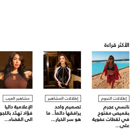
الأكثر قراءة
إطلالات النجوم
إطلالات المشاهير
مشاهير العرب
نانسي عجرم
تصميم واحد
الإعلامية داليا
بقميص مفتوح
يرافقها دائماً.. ما
فؤاد تهدّد باللجو
في لقطات عفوية
هو سر الخيار...
الى القضاء...
على...