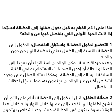
ماذا
على
الأم
القيام
به
قبل
دخول
طفلها
إلى
الحضانة
لاسيّما
إذا
كانت
المرة
الأولى
التي
ينفصل
فيها
عن
والدته؟
1
التحضير
لدخول
الحضانة
واستباق
الانفصال
:
الدخول إلى
الحضانة بالنسبة إلى الطفل يعني تمضية النهار من دون
والديه.
وهذه مرحلة صعبة يمكن الوالدين استباقها بأن يعهدا إلى
الجدة أو الخالة أو إحدى الصديقات الاهتمام به في الفترة
السابقة لإرساله إلى الحضانة. وهكذا يعتاد الطفل على وجود
أشخاص آخرين غير الوالدين يهتمون به، مما يسهّل لحظات
الانفصال.
2
طمأنة
الطفل
:
قبل الدخول إلى الحضانة بأيام على الأم أن
تشرح لطفلها أنها تذهب إلى عملها خلال النهار وأنه خلال هذا
الوقت سوف يكون في الحضانة، حيث يوجد أشخاص يهتمون