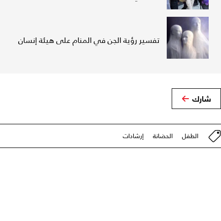
تفسير رؤية الجن في المنام على هيئة إنسان
شارك
الطفل
الحضانة
إرشادات