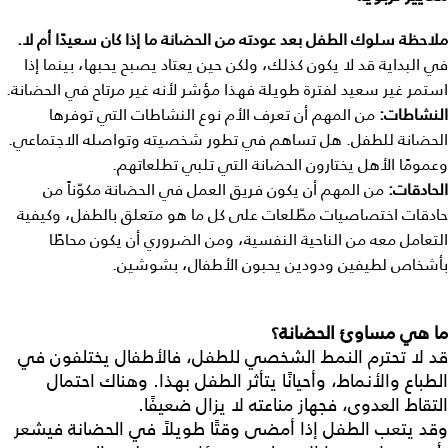
ملاحظة
سلوك
الطفل
بعد
عودته
من
الحضانة
ما
إذا
كان
سعيدًا
أم
لا
.
في البداية قد لا يكون كذلك، ولكن حين يعتاد يصبح يحبها، بينما إذا
استمر غير سعيد لفترة طويلة فهذا مؤشر لأنه غير مرتاح في الحضانة.
النشاطات
:
من المهم أن تعرف الأم نوع النشاطات التي توفرها
الحضانة للطفل. هل تساهم في تطور شخصيته وتواصله الاجتماعي.
وعمومًا الأهل يختارون الحضانة التي تلبي تطلعاتهم.
الحادقات
:
من المهم أن يكون فريق العمل في الحضانة مكوّناً من
حادقات اختصاصيات مطّلعات على كل ما هو متعلق بالطفل، وكيفية
التعامل معه من الناحية النفسية، ومن الضروري أن يكون محاطًا
بأشخاص لطيفين ودودين يحبون الأطفال، بشوشين.
ما هي مساوئ الحضانة؟
قد لا تحترم النمط الشخصي للطفل، فالأطفال يختلفون في
الطباع والأنماط، وأحيانًا يتأثر الطفل بهذا. وهناك احتمال
التقاط العدوى، فجهاز مناعته لا يزال ضعيفًا.
وقد يتعب الطفل إذا أمضى وقتًا طويلاً في الحضانة فيشعر