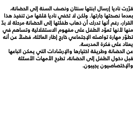
قرّرت
ناديا
إرسال
ابنتها
سنتان
ونصف
السنة
إلى
الحضانة،
بعدما
نصحتها
جارتها
.
ولكن
لا
تخفي
ناديا
قلقها
من
تنفيذ
هذا
القرار،
رغم
أنها
تدرك
أن
ذهاب
طفلتها
إلى
الحضانة
مرحلة
لا
بدّ
منها
لأنها
تعوّد
الطفل
على
مفهوم
الاستقلالية
وتساهم
في
تطوّر
مهارة
تواصله
الإجتماعي
خارج
إطار
العائلة،
فضلاً
عن
أنه
يعتاد
على
فكرة
المدرسة
.
عن
الحضانة
وطريقة
اختيارها
والإرشادات
التي
يمكن
اتباعها
قبل
د
خول
الطفل
إلى
الحضانة،
تطرح
الأمهات
الأسئلة
والإختصاصيون
يجيبون
.