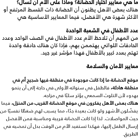
ما
هي
معايير
اختيار
الحضانة؟
وماذا
على
الأم
أن
تسأل؟
هناك بعض الأهل يظنون أن الحضانة ذات القسط المرتفع أو
الأكثر شهرة هي الأفضل، فيما المعايير الأساسية هي
عدد
الأطفال
في
الشعبة
الواحدة
من المهم أن تلاحظ الأم عدد الأطفال في الصف الواحد وعدد
الحادقات اللواتي يهتممن بهم، فإذا كان هناك حادقة واحدة
تهتم بعدد كبير بالأطفال فهذا مؤشر غير جيد.
معايير
الأمان
والسلامة
موقع
الحضانة
ما
إذا
كانت
موجودة
في
منطقة
فيها
ضجيج
أم
في
منطقة
هادئة،
فالطفل في سنواته الأولى في حاجة إلى أن ينمو
بهدوء لأن التلوث السمعي يؤثر سلبًا في مزاجه.
هناك
بعض
الأهل
يفكرون
في
موقع
الحضانة
القريب
من
المنزل،
فيما
يفضّلون الأَشهر ولو كانت بعيدة جدًا، مما يسبب لهم ضغطًا نفسيًا من
حيث المواصلات. لذا إذا كانت الحضانة قريبة ومناسبة فمن الأفضل
إرسال الطفل إليها، فهكذا تستفيد الأم من الوقت بدل أن تمضيه في
الطريق.