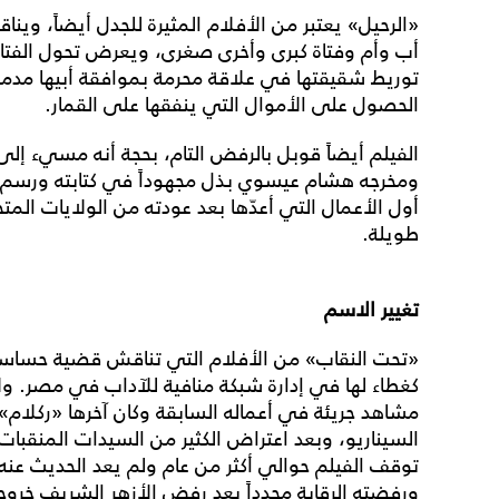
«الرحيل» يعتبر من الأفلام المثيرة للجدل أيضاً، 
أب وأم وفتاة كبرى وأخرى صغرى، ويعرض تحول الفتاة ا
توريط شقيقتها في علاقة محرمة بموافقة أبيها مد
الحصول على الأموال التي ينفقها على القمار.
الفيلم أيضاً قوبل بالرفض التام، بحجة أنه مسيء إل
ومخرجه هشام عيسوي بذل مجهوداً في كتابته ورسم 
أول الأعمال التي أعدّها بعد عودته من الولايات المت
طويلة.
تغيير الاسم
«تحت النقاب» من الأفلام التي تناقش قضية حساسة
كغطاء لها في إدارة شبكة منافية للآداب في مصر. ول
مشاهد جريئة في أعماله السابقة وكان آخرها «ركلام» ل
السيناريو، وبعد اعتراض الكثير من السيدات المنقبا
توقف الفيلم حوالي أكثر من عام ولم يعد الحديث عنه 
ورفضته الرقابة مجدداً بعد رفض الأزهر الشريف خروجه