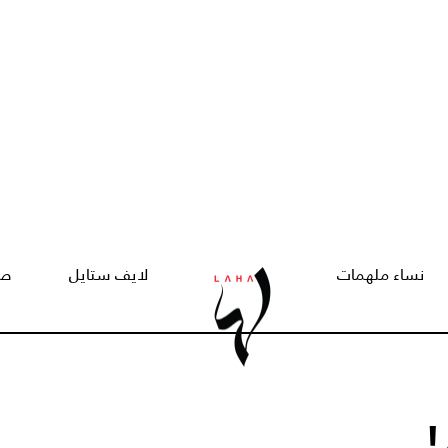
نساء ملهمات
لايف ستايل
صح
!