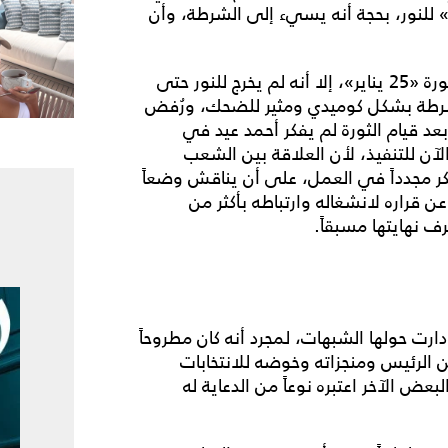
للنور، بحجة أنه يسيء إلى الشرطة، وأن
ورغم من أن «خايف موت» جاهز للتنفيذ منذ ما قبل ثورة «25 يناير»، إلا أنه لم يخرج للنور حتى
شرطة بشكل كوميدي ومثير للضحك، ورُفض
بعد قيام الثورة لم يفكر أحمد عيد في
الآن للتنفيذ، لأن العلاقة بين الشعب
كر مجدداً في العمل، على أن يناقش وضعاً
عن قراره لانشغاله وارتباطه بأكثر من
نهايتها مسبقاً.
دارت حولها الشبهات، لمجرد أنه كان مطروحاً
الرئيس ومنجزاته وخوضه للانتخابات
عض الآخر اعتبره نوعاً من الدعاية له