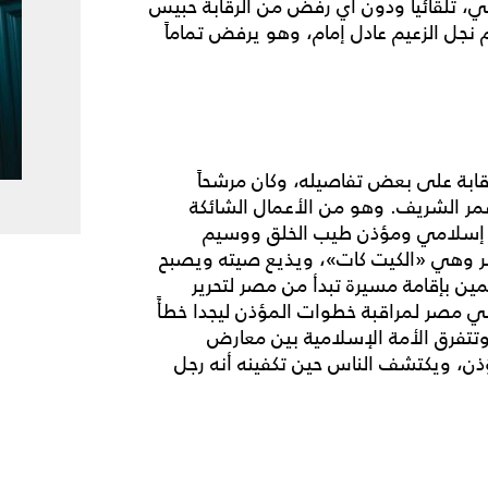
ي، تلقائياً ودون أي رفض من الرقابة حبيس
م نجل الزعيم عادل إمام، وهو يرفض تماماً
قابة على بعض تفاصيله، وكان مرشحاً
الشريف. وهو من الأعمال الشائكة
ية إسلامي ومؤذن طيب الخلق ووسيم
صر وهي «الكيت كات»، ويذيع صيته ويصبح
ن بإقامة مسيرة تبدأ من مصر لتحرير
في مصر لمراقبة خطوات المؤذن ليجدا خطأً
 وتتفرق الأمة الإسلامية بين معارض
ن، ويكتشف الناس حين تكفينه أنه رجل