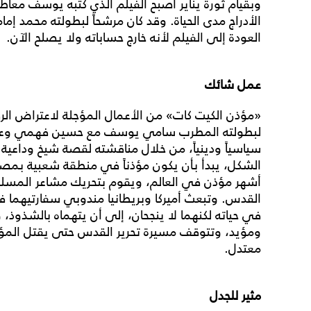
وبقيام ثورة يناير أصبح الفيلم الذي كتبه يوسف معاط
الأدراج مدى الحياة. وقد كان مرشحاً لبطولته محمد إما
العودة إلى الفيلم لأنه خارج حساباته ولا يصلح الآن.
عمل شائك
«مؤذن الكيت كات» من الأعمال المؤجلة لاعتراض الر
لبطولته المطرب سامي يوسف مع حسين فهمي وعمر 
سياسياً ودينياً، من خلال مناقشته لقصة شيخ وداع
الشكل، يبدأ بأن يكون مؤذناً في منطقة شعبية بم
أشهر مؤذن في العالم، ويقوم بتحريك مشاعر المسلمي
القدس. وتبعث أميركا وبريطانيا مندوبي سفارتيهما 
في حياته لكنهما لا ينجحان، إلى أن يتهماه بالشذوذ،
ومؤيد، وتتوقف مسيرة تحرير القدس حتى يقتل المؤذ
معتدل.
مثير للجدل